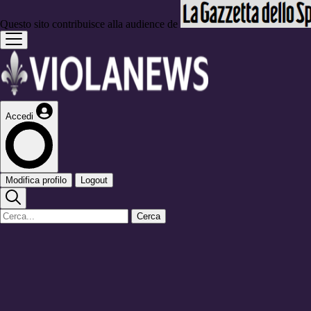
Questo sito contribuisce alla audience de
Accedi
Modifica profilo
Logout
Cerca