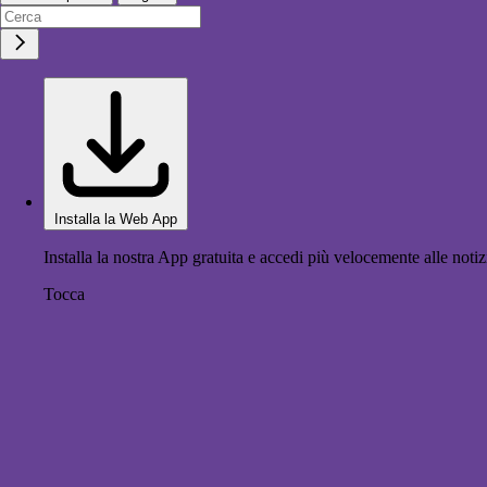
Installa la Web App
Installa la nostra App gratuita e accedi più velocemente alle notiz
Tocca