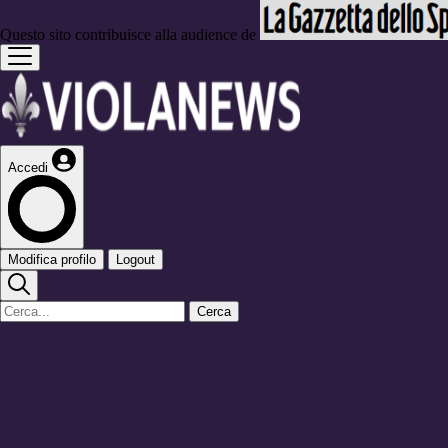
Questo sito contribuisce alla audience de
Accedi
Modifica profilo
Logout
Cerca