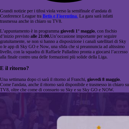
Grandi notizie per i tifosi viola verso la semifinale d’andata di
Conference League tra
Betis e Fiorentina
.
La gara sarà infatti
trasmessa anche in chiaro su TV8.
L’appuntamento è in programma
giovedì 1° maggio
, con fischio
d’inizio previsto
alle 21:00.
Un’occasione importante per seguire
gratuitamente, se non si hanno a disposizione i canali satellitari di Sky
o le app di Sky GO e Now, una sfida che si preannuncia ad altissimo
livello, con la squadra di Raffaele Palladino pronta a giocarsi l’accesso
alla finale contro una delle formazioni più solide della Liga.
E il ritorno?
Una settimana dopo ci sarà il ritorno al Franchi,
giovedì 8 maggio
.
Come l'andata, anche il ritorno sarà disponibile e trasmesso in chiaro su
TV8, oltre che come di consueto su Sky e su Sky GO e NOW.