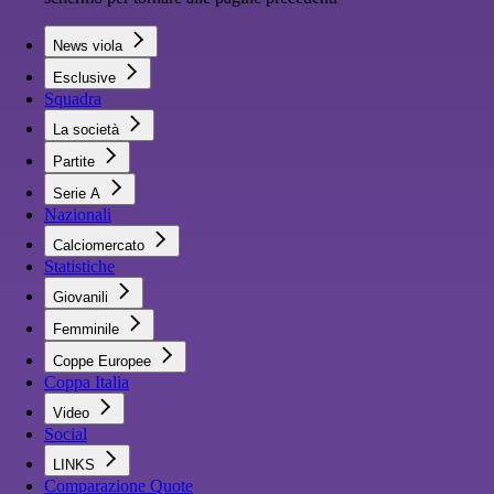
News viola
Esclusive
Squadra
La società
Partite
Serie A
Nazionali
Calciomercato
Statistiche
Giovanili
Femminile
Coppe Europee
Coppa Italia
Video
Social
LINKS
Comparazione Quote