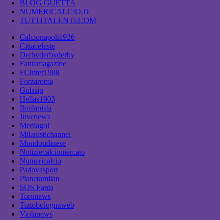
BLOG GUETTA
NUMERICALCIO.IT
TUTTITALENTI.COM
Calcionapoli1926
Cittaceleste
Derbyderbyderby
Fantamagazine
FCInter1908
Forzaroma
Golssip
Hellas1903
Ilmilanista
Juvenews
Mediagol
Milanistichannel
Mondoudinese
Notiziecalciomercato
Numericalcio
Padovasport
Pianetamilan
SOS Fanta
Toronews
Tuttobolognaweb
Violanews