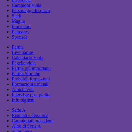
Campioni Viola
Personaggi di spicco
Stadi
Maglia
Inni e cori
Palmares
Sponsor
Partite
Live partite
Calendario Viola
Pagelle viola
Partite più importanti
Partite Storiche
Probabili formazioni
Formazioni ufficiali
Amichevoli
Interviste post partita
Info biglietti
Serie A
Risultati e classifica
Campionati precedenti
Altre di Serie A
Altre news