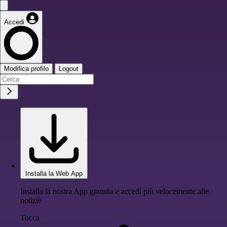
Accedi
Modifica profilo
Logout
Installa la Web App
Installa la nostra App gratuita e accedi più velocemente alle
notizie
Tocca