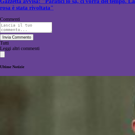
Gazzetta avvisa: "Paratici lo sa, ci vorrà del tempo. La
rosa è stata rivoltata"
Commenti
Invia Commento
Tutti
Leggi altri commenti
Ultime Notizie