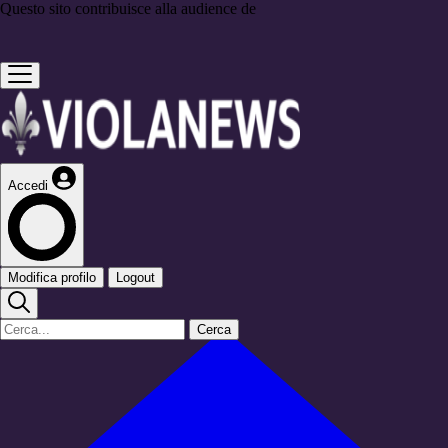
Questo sito contribuisce alla audience de
Accedi
Modifica profilo
Logout
Cerca