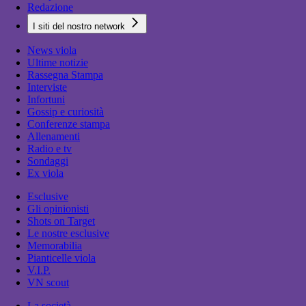
Redazione
I siti del nostro network
News viola
Ultime notizie
Rassegna Stampa
Interviste
Infortuni
Gossip e curiosità
Conferenze stampa
Allenamenti
Radio e tv
Sondaggi
Ex viola
Esclusive
Gli opinionisti
Shots on Target
Le nostre esclusive
Memorabilia
Pianticelle viola
V.I.P.
VN scout
La società