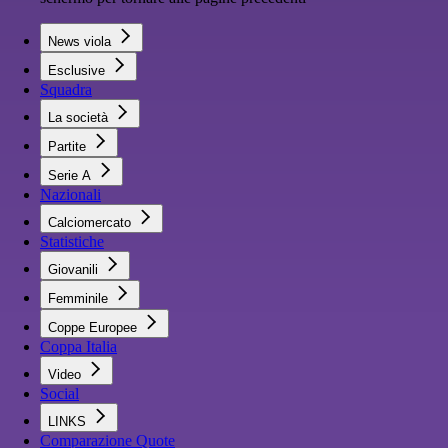
News viola
Esclusive
Squadra
La società
Partite
Serie A
Nazionali
Calciomercato
Statistiche
Giovanili
Femminile
Coppe Europee
Coppa Italia
Video
Social
LINKS
Comparazione Quote