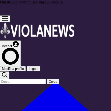
Questo sito contribuisce alla audience de
Accedi
Modifica profilo
Logout
Cerca