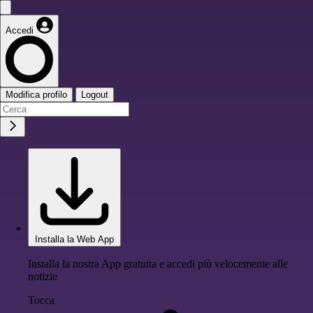
Accedi
Modifica profilo
Logout
Installa la Web App
Installa la nostra App gratuita e accedi più velocemente alle
notizie
Tocca