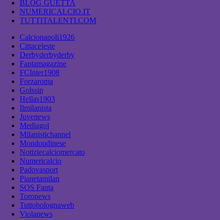
BLOG GUETTA
NUMERICALCIO.IT
TUTTITALENTI.COM
Calcionapoli1926
Cittaceleste
Derbyderbyderby
Fantamagazine
FCInter1908
Forzaroma
Golssip
Hellas1903
Ilmilanista
Juvenews
Mediagol
Milanistichannel
Mondoudinese
Notiziecalciomercato
Numericalcio
Padovasport
Pianetamilan
SOS Fanta
Toronews
Tuttobolognaweb
Violanews