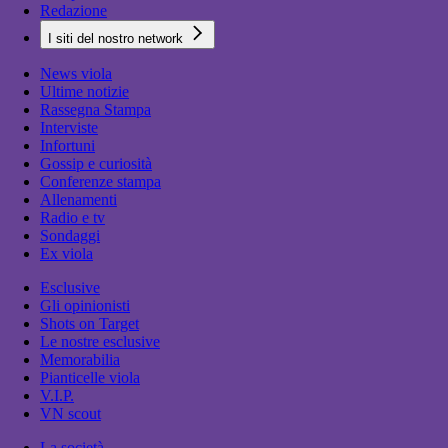
Redazione
I siti del nostro network
News viola
Ultime notizie
Rassegna Stampa
Interviste
Infortuni
Gossip e curiosità
Conferenze stampa
Allenamenti
Radio e tv
Sondaggi
Ex viola
Esclusive
Gli opinionisti
Shots on Target
Le nostre esclusive
Memorabilia
Pianticelle viola
V.I.P.
VN scout
La società