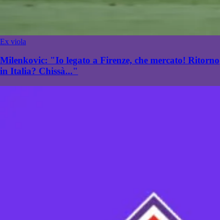
Ex viola
Milenkovic: "Io legato a Firenze, che mercato! Ritorno
in Italia? Chissà..."