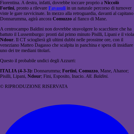
Fiorentina. A destra, infatti, dovrebbe toccare proprio a
Niccolò
Fortini
, pronto a rilevare
Favasuli
in un naturale percorso di turnover
viste le gare ravvicinate. In mezzo alla retroguardia, davanti al capitano
Donnarumma, agirà ancora
Comuzzo
al fianco di Mane.
A centrocampo Baldini non dovrebbe stravolgere lo scacchiere che ha
battuto il Lussemburgo: pronti dal primo minuto Pisilli, Lipani e il viola
Ndour
. Il CT scioglierà gli ultimi dubbi nelle prossime ore, con il
veneziano Matteo Dagasso che scalpita in panchina e spera di insidiare
uno dei tre mediani titolari.
Questo il probabile undici degli Azzurri:
ITALIA (4-3-3):
Donnarumma;
Fortini
,
Comuzzo
, Mane, Ahanor;
Pisilli, Lipani,
Ndour
; Fini, Esposito, Inacio.
All. Baldini.
© RIPRODUZIONE RISERVATA