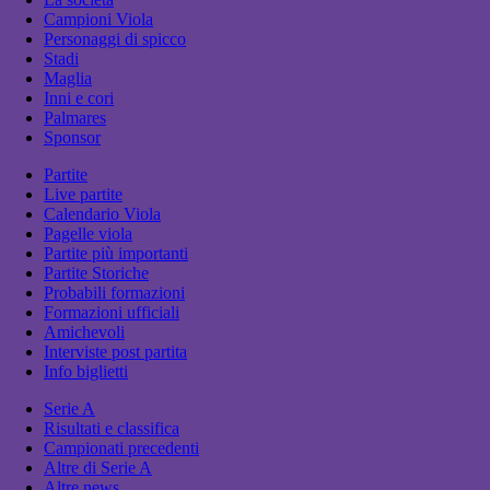
Campioni Viola
Personaggi di spicco
Stadi
Maglia
Inni e cori
Palmares
Sponsor
Partite
Live partite
Calendario Viola
Pagelle viola
Partite più importanti
Partite Storiche
Probabili formazioni
Formazioni ufficiali
Amichevoli
Interviste post partita
Info biglietti
Serie A
Risultati e classifica
Campionati precedenti
Altre di Serie A
Altre news