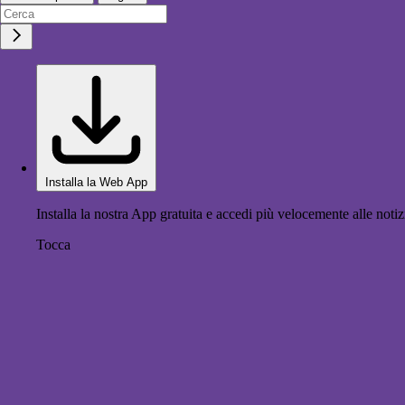
Installa la Web App
Installa la nostra App gratuita e accedi più velocemente alle notiz
Tocca