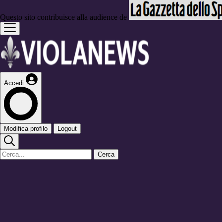
Questo sito contribuisce alla audience de
Accedi
Modifica profilo
Logout
Cerca