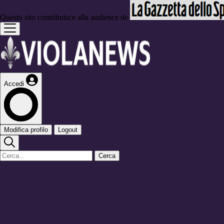
Questo sito contribuisce alla audience de
Accedi
Modifica profilo
Logout
Cerca