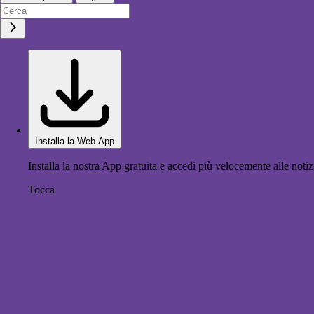
Installa la Web App
Installa la nostra App gratuita e accedi più velocemente alle notiz
Tocca