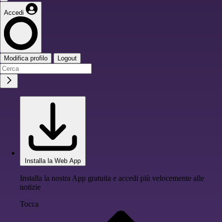
Accedi
Modifica profilo
Logout
Installa la Web App
Installa la nostra App gratuita e accedi più velocemente alle
notizie
Tocca