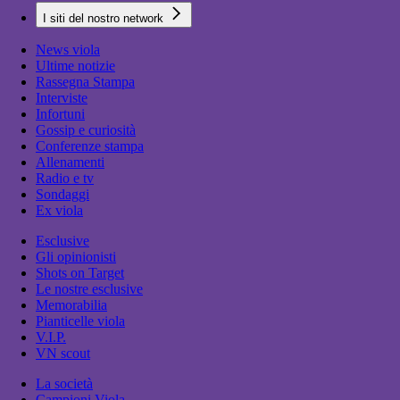
I siti del nostro network
News viola
Ultime notizie
Rassegna Stampa
Interviste
Infortuni
Gossip e curiosità
Conferenze stampa
Allenamenti
Radio e tv
Sondaggi
Ex viola
Esclusive
Gli opinionisti
Shots on Target
Le nostre esclusive
Memorabilia
Pianticelle viola
V.I.P.
VN scout
La società
Campioni Viola