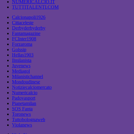
NUMERICALCIO.IT
TUTTITALENTI.COM
Calcionapoli1926
Cittaceleste
Derbyderbyderby
Fantamagazine
FCInter1908
Forzaroma
Golssip
Hellas1903
Ilmilanista
Juvenews
Mediagol
Milanistichannel
Mondoudinese
Notiziecalciomercato
Numericalcio
Padovasport
Pianetamilan
SOS Fanta
Toronews
Tuttobolognaweb
Violanews