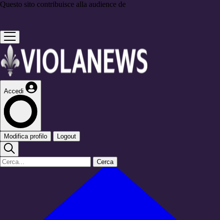
Questo sito contribuisce alla audience de
Accedi
Modifica profilo
Logout
Cerca