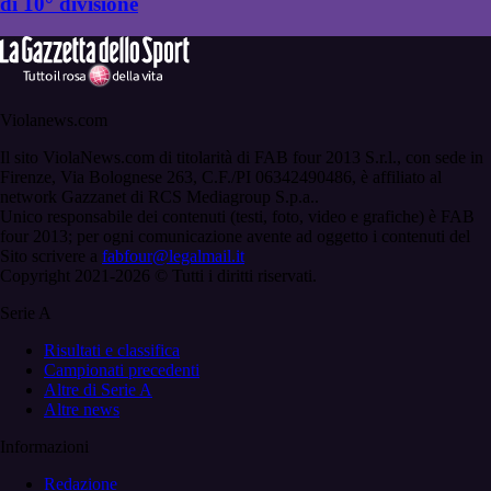
di 10° divisione
Violanews.com
Il sito ViolaNews.com di titolarità di FAB four 2013 S.r.l., con sede in
Firenze, Via Bolognese 263, C.F./PI 06342490486, è affiliato al
network Gazzanet di RCS Mediagroup S.p.a..
Unico responsabile dei contenuti (testi, foto, video e grafiche) è FAB
four 2013; per ogni comunicazione avente ad oggetto i contenuti del
Sito scrivere a
fabfour@legalmail.it
Copyright 2021-2026 © Tutti i diritti riservati.
Serie A
Risultati e classifica
Campionati precedenti
Altre di Serie A
Altre news
Informazioni
Redazione