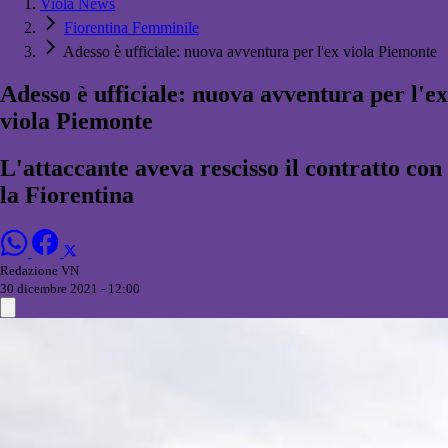
Viola News
Fiorentina Femminile
Adesso è ufficiale: nuova avventura per l'ex viola Piemonte
Adesso è ufficiale: nuova avventura per l'ex
viola Piemonte
L'attaccante aveva rescisso il contratto con
la Fiorentina
Redazione VN
30 dicembre 2021 - 12:00