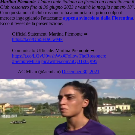
Martina Piemonte
. L'attaccante italiana ha firmato un contratto con il
Club rossonero fino al 30 giugno 2023 e vestirà la maglia numero 18
".
Con questa nota il club rossonero ha annunciato il primo colpo di
mercato ingaggiando l'attaccante
appena svincolata dalla Fiorentina
.
Ecco il tweet della presentazione:
Official Statement: Martina Piemonte ➡
https://t.co/Om5HJiCwMk
Comunicato Ufficiale: Martina Piemonte ➡
https://t.co/LQvU0wshWx
#FollowTheRossonere
#SempreMilan
pic.twitter.com/uQO1x6Qf95
— AC Milan (@acmilan)
December 30, 2021