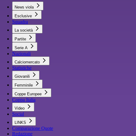
News viola
Esclusive
Squadra
La società
Partite
Serie A
Nazionali
Calciomercato
Statistiche
Giovanili
Femminile
Coppe Europee
Coppa Italia
Video
Social
LINKS
Comparazione Quote
Redazione