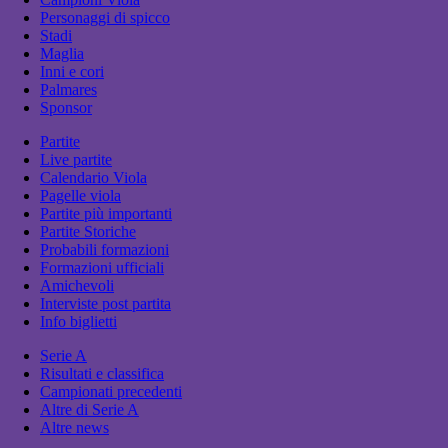
Personaggi di spicco
Stadi
Maglia
Inni e cori
Palmares
Sponsor
Partite
Live partite
Calendario Viola
Pagelle viola
Partite più importanti
Partite Storiche
Probabili formazioni
Formazioni ufficiali
Amichevoli
Interviste post partita
Info biglietti
Serie A
Risultati e classifica
Campionati precedenti
Altre di Serie A
Altre news