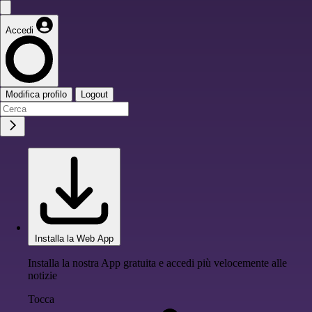
Accedi
Modifica profilo
Logout
Installa la Web App
Installa la nostra App gratuita e accedi più velocemente alle
notizie
Tocca