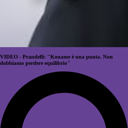
VIDEO - Prandelli: "Kouame è una punta. Non
dobbiamo perdere equilibrio"