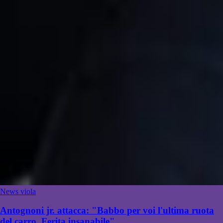
News viola
Antognoni jr. attacca: "Babbo per voi l'ultima ruota
del carro. Ferita insanabile"