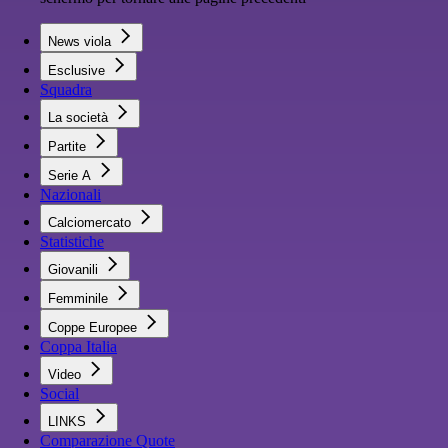
News viola
Esclusive
Squadra
La società
Partite
Serie A
Nazionali
Calciomercato
Statistiche
Giovanili
Femminile
Coppe Europee
Coppa Italia
Video
Social
LINKS
Comparazione Quote