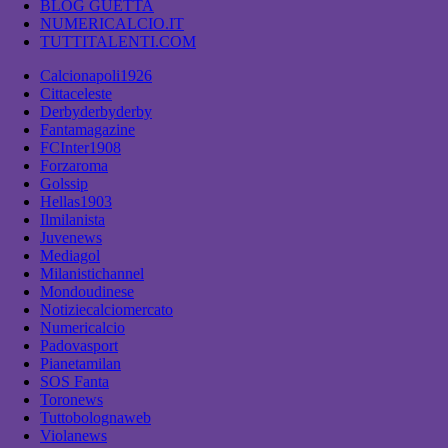
BLOG GUETTA
NUMERICALCIO.IT
TUTTITALENTI.COM
Calcionapoli1926
Cittaceleste
Derbyderbyderby
Fantamagazine
FCInter1908
Forzaroma
Golssip
Hellas1903
Ilmilanista
Juvenews
Mediagol
Milanistichannel
Mondoudinese
Notiziecalciomercato
Numericalcio
Padovasport
Pianetamilan
SOS Fanta
Toronews
Tuttobolognaweb
Violanews