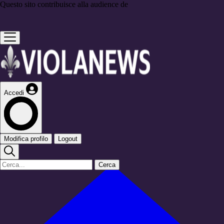
Questo sito contribuisce alla audience de
Accedi
Modifica profilo
Logout
Cerca