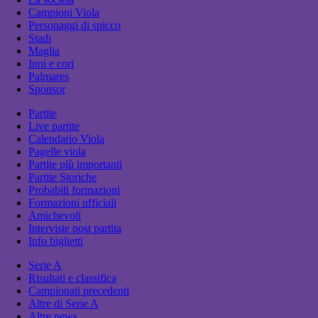
Campioni Viola
Personaggi di spicco
Stadi
Maglia
Inni e cori
Palmares
Sponsor
Partite
Live partite
Calendario Viola
Pagelle viola
Partite più importanti
Partite Storiche
Probabili formazioni
Formazioni ufficiali
Amichevoli
Interviste post partita
Info biglietti
Serie A
Risultati e classifica
Campionati precedenti
Altre di Serie A
Altre news