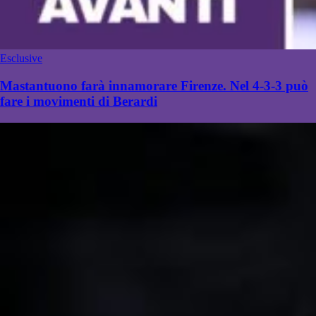
Esclusive
Mastantuono farà innamorare Firenze. Nel 4-3-3 può
fare i movimenti di Berardi