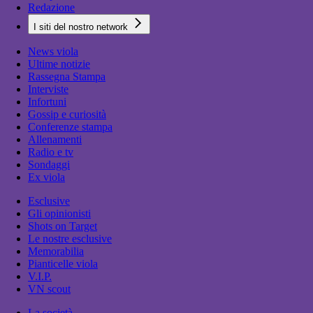
Redazione
I siti del nostro network
News viola
Ultime notizie
Rassegna Stampa
Interviste
Infortuni
Gossip e curiosità
Conferenze stampa
Allenamenti
Radio e tv
Sondaggi
Ex viola
Esclusive
Gli opinionisti
Shots on Target
Le nostre esclusive
Memorabilia
Pianticelle viola
V.I.P.
VN scout
La società