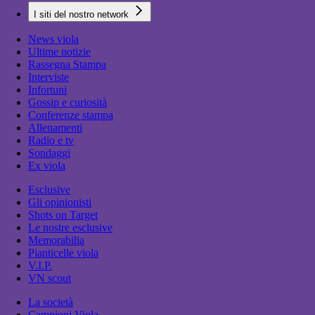
I siti del nostro network
News viola
Ultime notizie
Rassegna Stampa
Interviste
Infortuni
Gossip e curiosità
Conferenze stampa
Allenamenti
Radio e tv
Sondaggi
Ex viola
Esclusive
Gli opinionisti
Shots on Target
Le nostre esclusive
Memorabilia
Pianticelle viola
V.I.P.
VN scout
La società
Campioni Viola