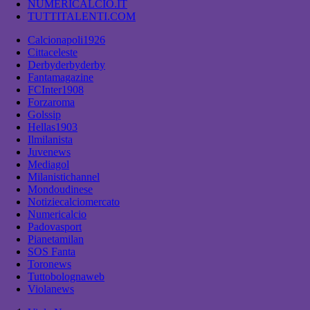
NUMERICALCIO.IT
TUTTITALENTI.COM
Calcionapoli1926
Cittaceleste
Derbyderbyderby
Fantamagazine
FCInter1908
Forzaroma
Golssip
Hellas1903
Ilmilanista
Juvenews
Mediagol
Milanistichannel
Mondoudinese
Notiziecalciomercato
Numericalcio
Padovasport
Pianetamilan
SOS Fanta
Toronews
Tuttobolognaweb
Violanews