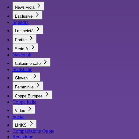
News viola
Esclusive
Squadra
La società
Partite
Serie A
Nazionali
Calciomercato
Statistiche
Giovanili
Femminile
Coppe Europee
Coppa Italia
Video
Social
LINKS
Comparazione Quote
Redazione