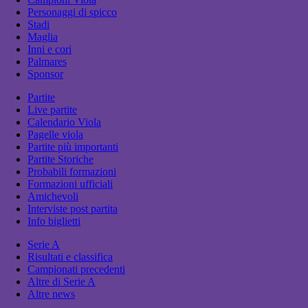
Personaggi di spicco
Stadi
Maglia
Inni e cori
Palmares
Sponsor
Partite
Live partite
Calendario Viola
Pagelle viola
Partite più importanti
Partite Storiche
Probabili formazioni
Formazioni ufficiali
Amichevoli
Interviste post partita
Info biglietti
Serie A
Risultati e classifica
Campionati precedenti
Altre di Serie A
Altre news