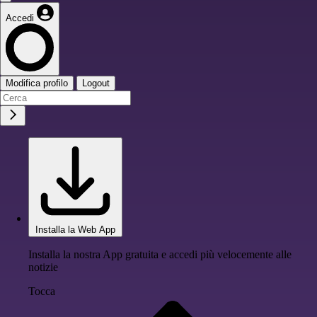
Accedi
Modifica profilo
Logout
Installa la Web App
Installa la nostra App gratuita e accedi più velocemente alle
notizie
Tocca