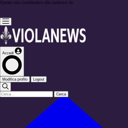
Questo sito contribuisce alla audience de
Accedi
Modifica profilo
Logout
Cerca