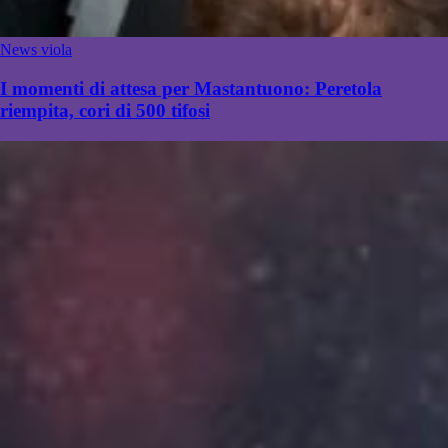
News viola
I momenti di attesa per Mastantuono: Peretola
riempita, cori di 500 tifosi