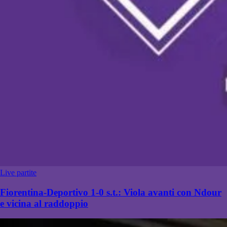
Live partite
Fiorentina-Deportivo 1-0 s.t.: Viola avanti con Ndour
e vicina al raddoppio