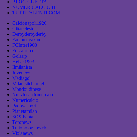
BLOG GUETTA
NUMERICALCIO.IT
TUTTITALENTI.COM
Calcionapoli1926
Cittaceleste
Derbyderbyderby
Fantamagazine
FCInter1908
Forzaroma
Golssip
Hellas1903
Ilmilanista
Juvenews
Mediagol
Milanistichannel
Mondoudinese
Notiziecalciomercato
Numericalcio
Padovasport
Pianetamilan
SOS Fanta
Toronews
Tuttobolognaweb
Violanews