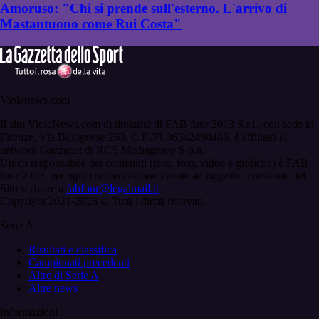
Amoruso: "Chi si prende sull'esterno. L'arrivo di
Mastantuono come Rui Costa"
Violanews.com
Il sito ViolaNews.com di titolarità di FAB four 2013 S.r.l., con sede in
Firenze, Via Bolognese 263, C.F./PI 06342490486, è affiliato al
network Gazzanet di RCS Mediagroup S.p.a..
Unico responsabile dei contenuti (testi, foto, video e grafiche) è FAB
four 2013; per ogni comunicazione avente ad oggetto i contenuti del
Sito scrivere a
fabfour@legalmail.it
Copyright 2021-2026 © Tutti i diritti riservati.
Serie A
Risultati e classifica
Campionati precedenti
Altre di Serie A
Altre news
Informazioni