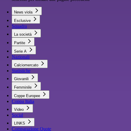
News viola
Esclusive
Squadra
La società
Partite
Serie A
Nazionali
Calciomercato
Statistiche
Giovanili
Femminile
Coppe Europee
Coppa Italia
Video
Social
LINKS
Comparazione Quote