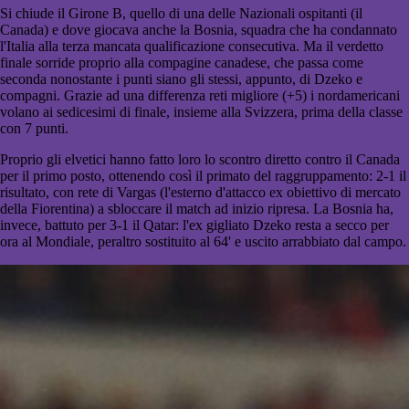
Si chiude il Girone B, quello di una delle Nazionali ospitanti (il
Canada) e dove giocava anche la Bosnia, squadra che ha condannato
l'Italia alla terza mancata qualificazione consecutiva. Ma il verdetto
finale sorride proprio alla compagine canadese, che passa come
seconda nonostante i punti siano gli stessi, appunto, di Dzeko e
compagni. Grazie ad una differenza reti migliore (+5) i nordamericani
volano ai sedicesimi di finale, insieme alla Svizzera, prima della classe
con 7 punti.
Proprio gli elvetici hanno fatto loro lo scontro diretto contro il Canada
per il primo posto, ottenendo così il primato del raggruppamento: 2-1 il
risultato, con rete di Vargas (l'esterno d'attacco ex obiettivo di mercato
della Fiorentina) a sbloccare il match ad inizio ripresa. La Bosnia ha,
invece, battuto per 3-1 il Qatar: l'ex gigliato Dzeko resta a secco per
ora al Mondiale, peraltro sostituito al 64' e uscito arrabbiato dal campo.