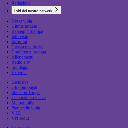
Redazione
I siti del nostro network
News viola
Ultime notizie
Rassegna Stampa
Interviste
Infortuni
Gossip e curiosità
Conferenze stampa
Allenamenti
Radio e tv
Sondaggi
Ex viola
Esclusive
Gli opinionisti
Shots on Target
Le nostre esclusive
Memorabilia
Pianticelle viola
V.I.P.
VN scout
La società