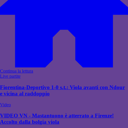
Continua la lettura
Live partite
Fiorentina-Deportivo 1-0 s.t.: Viola avanti con Ndour
e vicina al raddoppio
Video
VIDEO VN - Mastantuono è atterrato a Firenze!
Accolto dalla bolgia viola