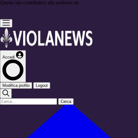
Questo sito contribuisce alla audience de
Accedi
Modifica profilo
Logout
Cerca