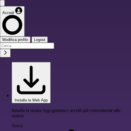
Accedi
Modifica profilo
Logout
Installa la Web App
Installa la nostra App gratuita e accedi più velocemente alle
notizie
Tocca