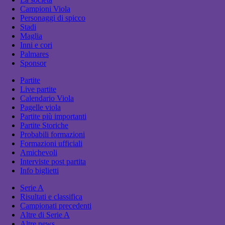
Campioni Viola
Personaggi di spicco
Stadi
Maglia
Inni e cori
Palmares
Sponsor
Partite
Live partite
Calendario Viola
Pagelle viola
Partite più importanti
Partite Storiche
Probabili formazioni
Formazioni ufficiali
Amichevoli
Interviste post partita
Info biglietti
Serie A
Risultati e classifica
Campionati precedenti
Altre di Serie A
Altre news