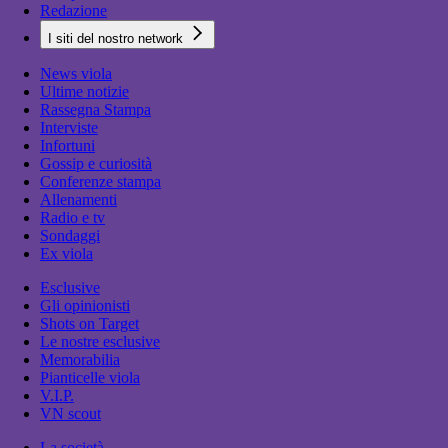
Redazione
I siti del nostro network
News viola
Ultime notizie
Rassegna Stampa
Interviste
Infortuni
Gossip e curiosità
Conferenze stampa
Allenamenti
Radio e tv
Sondaggi
Ex viola
Esclusive
Gli opinionisti
Shots on Target
Le nostre esclusive
Memorabilia
Pianticelle viola
V.I.P.
VN scout
La società