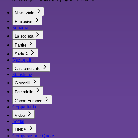
News viola
Esclusive
Squadra
La società
Partite
Serie A
Nazionali
Calciomercato
Statistiche
Giovanili
Femminile
Coppe Europee
Coppa Italia
Video
Social
LINKS
Comparazione Quote