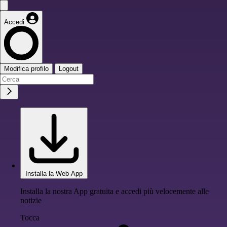
Accedi
Modifica profilo
Logout
Installa la Web App
Installa la nostra App gratuita e accedi più velocemente alle
notizie
Tocca