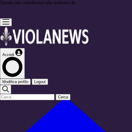
Questo sito contribuisce alla audience de
Accedi
Modifica profilo
Logout
Cerca