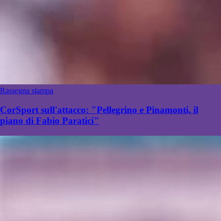
Rassegna stampa
CorSport sull'attacco: "Pellegrino e Pinamonti, il
piano di Fabio Paratici"