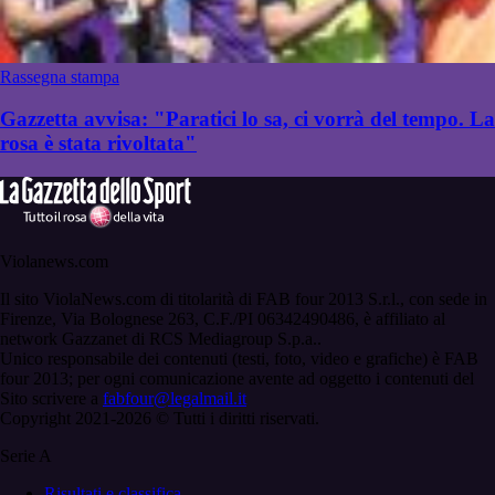
Rassegna stampa
Gazzetta avvisa: "Paratici lo sa, ci vorrà del tempo. La
rosa è stata rivoltata"
Violanews.com
Il sito ViolaNews.com di titolarità di FAB four 2013 S.r.l., con sede in
Firenze, Via Bolognese 263, C.F./PI 06342490486, è affiliato al
network Gazzanet di RCS Mediagroup S.p.a..
Unico responsabile dei contenuti (testi, foto, video e grafiche) è FAB
four 2013; per ogni comunicazione avente ad oggetto i contenuti del
Sito scrivere a
fabfour@legalmail.it
Copyright 2021-2026 © Tutti i diritti riservati.
Serie A
Risultati e classifica