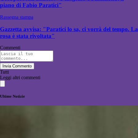
piano di Fabio Paratici"
Rassegna stampa
Gazzetta avvisa: "Paratici lo sa, ci vorrà del tempo. La
rosa è stata rivoltata"
Commenti
Invia Commento
Tutti
Leggi altri commenti
Ultime Notizie