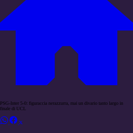
PSG-Inter 5-0: figuraccia nerazzurra, mai un divario tanto largo in
finale di UCL