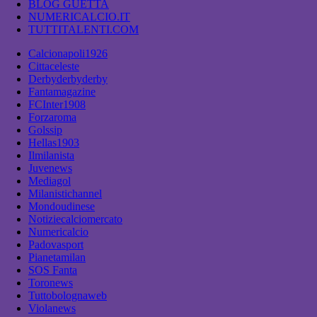
BLOG GUETTA
NUMERICALCIO.IT
TUTTITALENTI.COM
Calcionapoli1926
Cittaceleste
Derbyderbyderby
Fantamagazine
FCInter1908
Forzaroma
Golssip
Hellas1903
Ilmilanista
Juvenews
Mediagol
Milanistichannel
Mondoudinese
Notiziecalciomercato
Numericalcio
Padovasport
Pianetamilan
SOS Fanta
Toronews
Tuttobolognaweb
Violanews