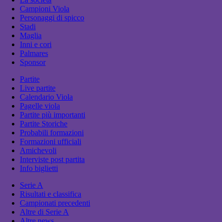
Campioni Viola
Personaggi di spicco
Stadi
Maglia
Inni e cori
Palmares
Sponsor
Partite
Live partite
Calendario Viola
Pagelle viola
Partite più importanti
Partite Storiche
Probabili formazioni
Formazioni ufficiali
Amichevoli
Interviste post partita
Info biglietti
Serie A
Risultati e classifica
Campionati precedenti
Altre di Serie A
Altre news