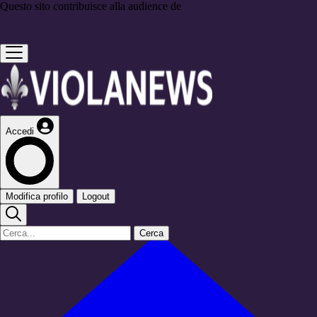
Questo sito contribuisce alla audience de
Accedi
Modifica profilo
Logout
Cerca