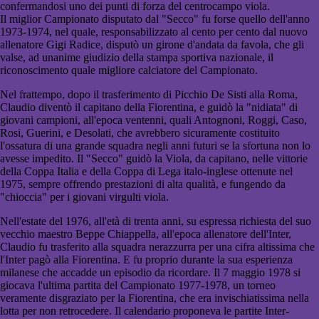
confermandosi uno dei punti di forza del centrocampo viola.
Il miglior Campionato disputato dal "Secco" fu forse quello dell'anno
1973-1974, nel quale, responsabilizzato al cento per cento dal nuovo
allenatore Gigi Radice, disputò un girone d'andata da favola, che gli
valse, ad unanime giudizio della stampa sportiva nazionale, il
riconoscimento quale migliore calciatore del Campionato.
Nel frattempo, dopo il trasferimento di Picchio De Sisti alla Roma,
Claudio diventò il capitano della Fiorentina, e guidò la "nidiata" di
giovani campioni, all'epoca ventenni, quali Antognoni, Roggi, Caso,
Rosi, Guerini, e Desolati, che avrebbero sicuramente costituito
l'ossatura di una grande squadra negli anni futuri se la sfortuna non lo
avesse impedito. Il "Secco" guidò la Viola, da capitano, nelle vittorie
della Coppa Italia e della Coppa di Lega italo-inglese ottenute nel
1975, sempre offrendo prestazioni di alta qualità, e fungendo da
"chioccia" per i giovani virgulti viola.
Nell'estate del 1976, all'età di trenta anni, su espressa richiesta del suo
vecchio maestro Beppe Chiappella, all'epoca allenatore dell'Inter,
Claudio fu trasferito alla squadra nerazzurra per una cifra altissima che
l'Inter pagò alla Fiorentina. E fu proprio durante la sua esperienza
milanese che accadde un episodio da ricordare. Il 7 maggio 1978 si
giocava l'ultima partita del Campionato 1977-1978, un torneo
veramente disgraziato per la Fiorentina, che era invischiatissima nella
lotta per non retrocedere. Il calendario proponeva le partite Inter-