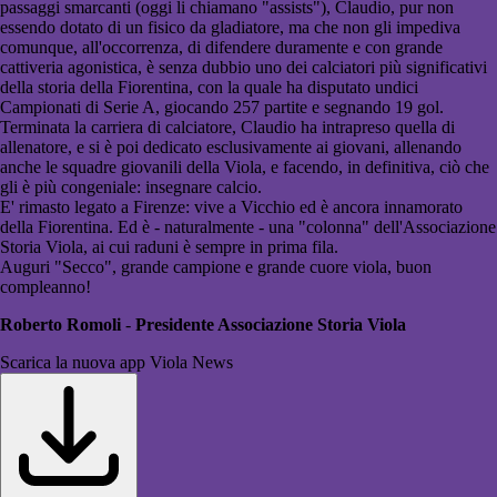
passaggi smarcanti (oggi li chiamano "assists"), Claudio, pur non
essendo dotato di un fisico da gladiatore, ma che non gli impediva
comunque, all'occorrenza, di difendere duramente e con grande
cattiveria agonistica, è senza dubbio uno dei calciatori più significativi
della storia della Fiorentina, con la quale ha disputato undici
Campionati di Serie A, giocando 257 partite e segnando 19 gol.
Terminata la carriera di calciatore, Claudio ha intrapreso quella di
allenatore, e si è poi dedicato esclusivamente ai giovani, allenando
anche le squadre giovanili della Viola, e facendo, in definitiva, ciò che
gli è più congeniale: insegnare calcio.
E' rimasto legato a Firenze: vive a Vicchio ed è ancora innamorato
della Fiorentina. Ed è - naturalmente - una "colonna" dell'Associazione
Storia Viola, ai cui raduni è sempre in prima fila.
Auguri "Secco", grande campione e grande cuore viola, buon
compleanno!
Roberto Romoli
-
Presidente Associazione Storia Viola
Scarica la nuova app Viola News