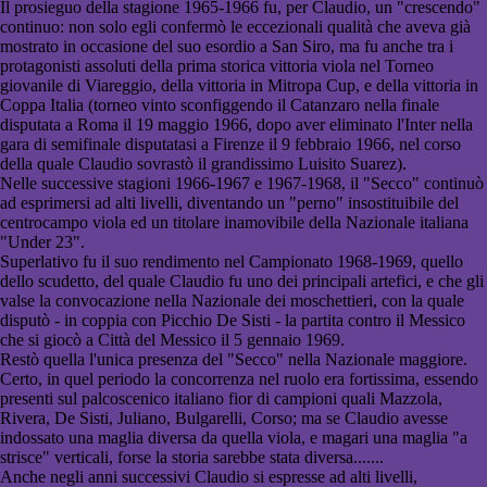
Il prosieguo della stagione 1965-1966 fu, per Claudio, un "crescendo"
continuo: non solo egli confermò le eccezionali qualità che aveva già
mostrato in occasione del suo esordio a San Siro, ma fu anche tra i
protagonisti assoluti della prima storica vittoria viola nel Torneo
giovanile di Viareggio, della vittoria in Mitropa Cup, e della vittoria in
Coppa Italia (torneo vinto sconfiggendo il Catanzaro nella finale
disputata a Roma il 19 maggio 1966, dopo aver eliminato l'Inter nella
gara di semifinale disputatasi a Firenze il 9 febbraio 1966, nel corso
della quale Claudio sovrastò il grandissimo Luisito Suarez).
Nelle successive stagioni 1966-1967 e 1967-1968, il "Secco" continuò
ad esprimersi ad alti livelli, diventando un "perno" insostituibile del
centrocampo viola ed un titolare inamovibile della Nazionale italiana
"Under 23".
Superlativo fu il suo rendimento nel Campionato 1968-1969, quello
dello scudetto, del quale Claudio fu uno dei principali artefici, e che gli
valse la convocazione nella Nazionale dei moschettieri, con la quale
disputò - in coppia con Picchio De Sisti - la partita contro il Messico
che si giocò a Città del Messico il 5 gennaio 1969.
Restò quella l'unica presenza del "Secco" nella Nazionale maggiore.
Certo, in quel periodo la concorrenza nel ruolo era fortissima, essendo
presenti sul palcoscenico italiano fior di campioni quali Mazzola,
Rivera, De Sisti, Juliano, Bulgarelli, Corso; ma se Claudio avesse
indossato una maglia diversa da quella viola, e magari una maglia "a
strisce" verticali, forse la storia sarebbe stata diversa.......
Anche negli anni successivi Claudio si espresse ad alti livelli,