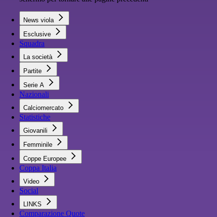
News viola
Esclusive
Squadra
La società
Partite
Serie A
Nazionali
Calciomercato
Statistiche
Giovanili
Femminile
Coppe Europee
Coppa Italia
Video
Social
LINKS
Comparazione Quote