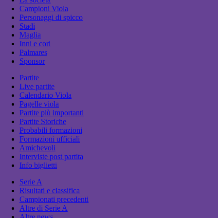
Campioni Viola
Personaggi di spicco
Stadi
Maglia
Inni e cori
Palmares
Sponsor
Partite
Live partite
Calendario Viola
Pagelle viola
Partite più importanti
Partite Storiche
Probabili formazioni
Formazioni ufficiali
Amichevoli
Interviste post partita
Info biglietti
Serie A
Risultati e classifica
Campionati precedenti
Altre di Serie A
Altre news