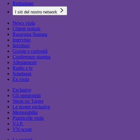
Redazione
I siti del nostro network
News viola
Ultime notizie
Rassegna Stampa
Interviste
Infortuni
Gossip e curiosità
Conferenze stampa
Allenamenti
Radio e tv
Sondaggi
Ex viola
Esclusive
Gli opinionisti
Shots on Target
Le nostre esclusive
Memorabilia
Pianticelle viola
V.I.P.
VN scout
La società