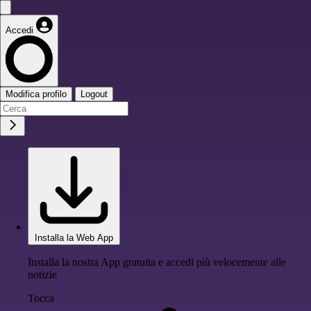
Accedi
Modifica profilo
Logout
Installa la Web App
Installa la nostra App gratuita e accedi più velocemente alle
notizie
Tocca