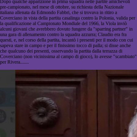
Dopo qualche apparizione in prima squadra nelle partite amichevoli
pre-campionato, nel mese di ottobre, su richiesta della Nazionale
italiana allenata da Edmondo Fabbri, che si trovava in ritiro a
Coverciano in vista della partita casalinga contro la Polonia, valida per
la qualificazione al Campionato Mondiale del 1966, la Viola inviò
alcuni giovani che avrebbero dovuto fungere da "sparring partner" in
una gara di allenamento contro la squadra azzurra; Claudio era fra
questi, e, nel corso della partita, incantò i presenti per il modo con cui
sapeva stare in campo e per il finissimo tocco di palla; si disse anche
che qualcuno dei presenti, osservando la partita dalla terrazza di
Coverciano (non vicinissima al campo di gioco), lo avesse "scambiato"
per Rivera.......