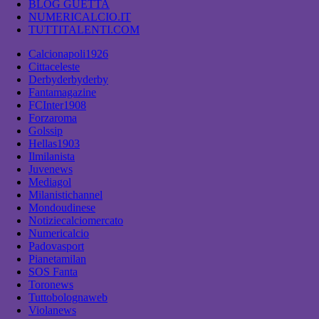
BLOG GUETTA
NUMERICALCIO.IT
TUTTITALENTI.COM
Calcionapoli1926
Cittaceleste
Derbyderbyderby
Fantamagazine
FCInter1908
Forzaroma
Golssip
Hellas1903
Ilmilanista
Juvenews
Mediagol
Milanistichannel
Mondoudinese
Notiziecalciomercato
Numericalcio
Padovasport
Pianetamilan
SOS Fanta
Toronews
Tuttobolognaweb
Violanews