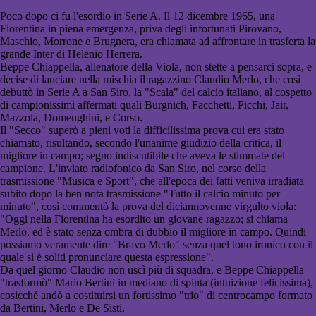
Poco dopo ci fu l'esordio in Serie A. Il 12 dicembre 1965, una
Fiorentina in piena emergenza, priva degli infortunati Pirovano,
Maschio, Morrone e Brugnera, era chiamata ad affrontare in trasferta la
grande Inter di Helenio Herrera.
Beppe Chiappella, allenatore della Viola, non stette a pensarci sopra, e
decise di lanciare nella mischia il ragazzino Claudio Merlo, che così
debuttò in Serie A a San Siro, la "Scala" del calcio italiano, al cospetto
di campionissimi affermati quali Burgnich, Facchetti, Picchi, Jair,
Mazzola, Domenghini, e Corso.
Il "Secco" superò a pieni voti la difficilissima prova cui era stato
chiamato, risultando, secondo l'unanime giudizio della critica, il
migliore in campo; segno indiscutibile che aveva le stimmate del
campione. L'inviato radiofonico da San Siro, nel corso della
trasmissione "Musica e Sport", che all'epoca dei fatti veniva irradiata
subito dopo la ben nota trasmissione "Tutto il calcio minuto per
minuto", così commentò la prova del diciannovenne virgulto viola:
"Oggi nella Fiorentina ha esordito un giovane ragazzo; si chiama
Merlo, ed è stato senza ombra di dubbio il migliore in campo. Quindi
possiamo veramente dire "Bravo Merlo" senza quel tono ironico con il
quale si è soliti pronunciare questa espressione".
Da quel giorno Claudio non uscì più di squadra, e Beppe Chiappella
"trasformò" Mario Bertini in mediano di spinta (intuizione felicissima),
cosicché andò a costituirsi un fortissimo "trio" di centrocampo formato
da Bertini, Merlo e De Sisti.