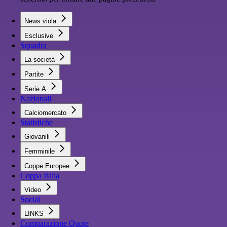
News viola
Esclusive
Squadra
La società
Partite
Serie A
Nazionali
Calciomercato
Statistiche
Giovanili
Femminile
Coppe Europee
Coppa Italia
Video
Social
LINKS
Comparazione Quote