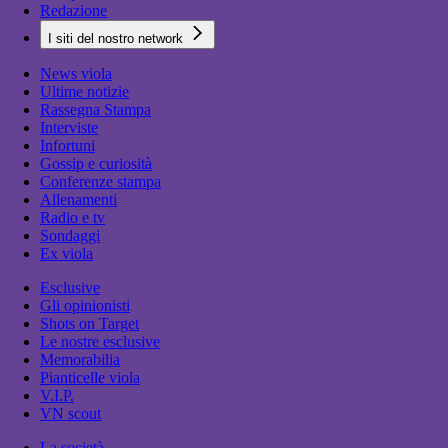
Redazione
I siti del nostro network
News viola
Ultime notizie
Rassegna Stampa
Interviste
Infortuni
Gossip e curiosità
Conferenze stampa
Allenamenti
Radio e tv
Sondaggi
Ex viola
Esclusive
Gli opinionisti
Shots on Target
Le nostre esclusive
Memorabilia
Pianticelle viola
V.I.P.
VN scout
La società