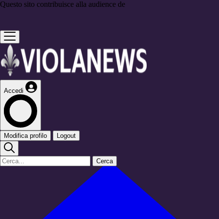
Questo sito contribuisce alla audience de
Accedi
Modifica profilo
Logout
Cerca