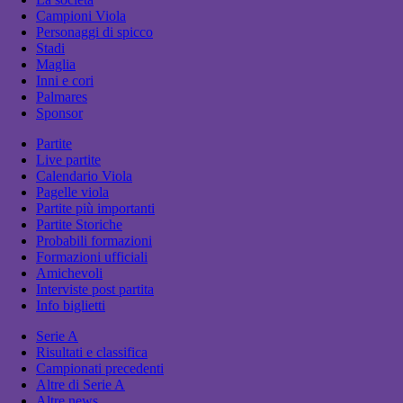
Campioni Viola
Personaggi di spicco
Stadi
Maglia
Inni e cori
Palmares
Sponsor
Partite
Live partite
Calendario Viola
Pagelle viola
Partite più importanti
Partite Storiche
Probabili formazioni
Formazioni ufficiali
Amichevoli
Interviste post partita
Info biglietti
Serie A
Risultati e classifica
Campionati precedenti
Altre di Serie A
Altre news