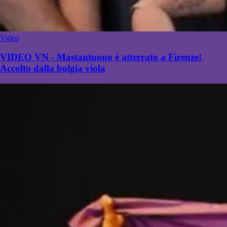
Video
VIDEO VN - Mastantuono è atterrato a Firenze!
Accolto dalla bolgia viola