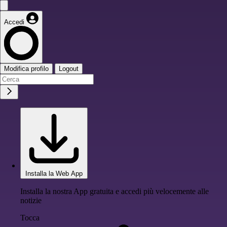
Accedi
Modifica profilo
Logout
Installa la Web App
Installa la nostra App gratuita e accedi più velocemente alle
notizie
Tocca