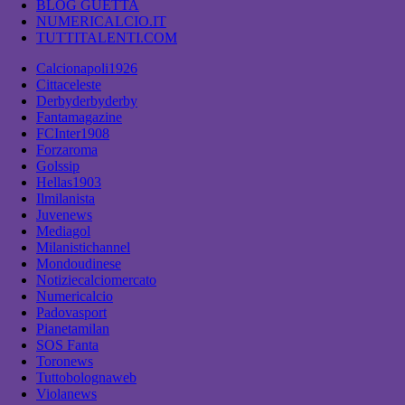
BLOG GUETTA
NUMERICALCIO.IT
TUTTITALENTI.COM
Calcionapoli1926
Cittaceleste
Derbyderbyderby
Fantamagazine
FCInter1908
Forzaroma
Golssip
Hellas1903
Ilmilanista
Juvenews
Mediagol
Milanistichannel
Mondoudinese
Notiziecalciomercato
Numericalcio
Padovasport
Pianetamilan
SOS Fanta
Toronews
Tuttobolognaweb
Violanews