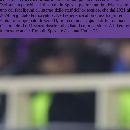
"solista" in panchina. Prima con lo Spezia, poi tre anni in viola, è stato
uno dei fedelissimi all'interno dello staff dell'ex tecnico, che dal 2021 al
2024 ha guidato la Fiorentina. Nell'esperienza al Siracusa ha prima
vinto un campionato di Serie D, prima di una stagione difficilissima in
C partendo da -11 senza riuscire ad evitare la retrocessione. A lui erano
interessate anche Empoli, Spezia e Atalanta Under 23.