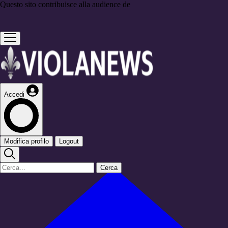
Questo sito contribuisce alla audience de
Accedi
Modifica profilo
Logout
Cerca