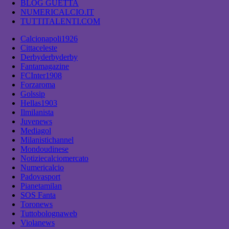
BLOG GUETTA
NUMERICALCIO.IT
TUTTITALENTI.COM
Calcionapoli1926
Cittaceleste
Derbyderbyderby
Fantamagazine
FCInter1908
Forzaroma
Golssip
Hellas1903
Ilmilanista
Juvenews
Mediagol
Milanistichannel
Mondoudinese
Notiziecalciomercato
Numericalcio
Padovasport
Pianetamilan
SOS Fanta
Toronews
Tuttobolognaweb
Violanews