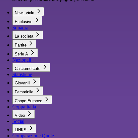
News viola
Esclusive
Squadra
La società
Partite
Serie A
Nazionali
Calciomercato
Statistiche
Giovanili
Femminile
Coppe Europee
Coppa Italia
Video
Social
LINKS
Comparazione Quote