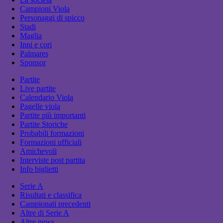
Campioni Viola
Personaggi di spicco
Stadi
Maglia
Inni e cori
Palmares
Sponsor
Partite
Live partite
Calendario Viola
Pagelle viola
Partite più importanti
Partite Storiche
Probabili formazioni
Formazioni ufficiali
Amichevoli
Interviste post partita
Info biglietti
Serie A
Risultati e classifica
Campionati precedenti
Altre di Serie A
Altre news