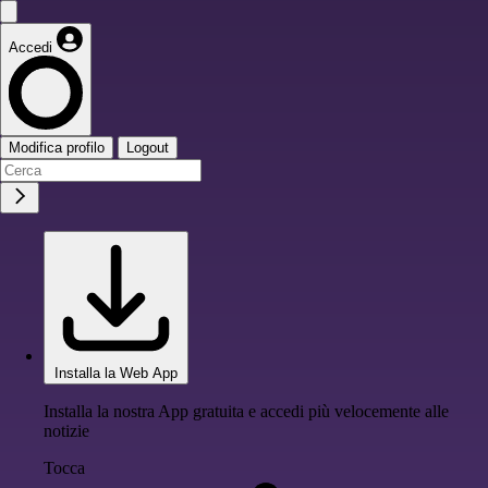
Accedi
Modifica profilo
Logout
Installa la Web App
Installa la nostra App gratuita e accedi più velocemente alle
notizie
Tocca