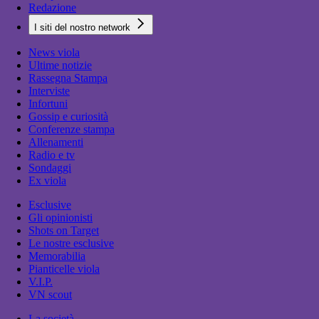
Redazione
I siti del nostro network
News viola
Ultime notizie
Rassegna Stampa
Interviste
Infortuni
Gossip e curiosità
Conferenze stampa
Allenamenti
Radio e tv
Sondaggi
Ex viola
Esclusive
Gli opinionisti
Shots on Target
Le nostre esclusive
Memorabilia
Pianticelle viola
V.I.P.
VN scout
La società