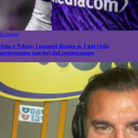
Esclusive
Atta e Ndour, i numeri dicono sì. I gol viola
arriveranno (anche) dal centrocampo