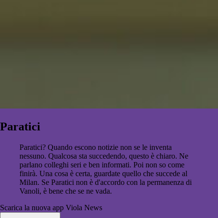
Paratici
Paratici? Quando escono notizie non se le inventa
nessuno. Qualcosa sta succedendo, questo è chiaro. Ne
parlano colleghi seri e ben informati. Poi non so come
finirà. Una cosa è certa, guardate quello che succede al
Milan. Se Paratici non è d'accordo con la permanenza di
Vanoli, è bene che se ne vada.
Scarica la nuova app Viola News