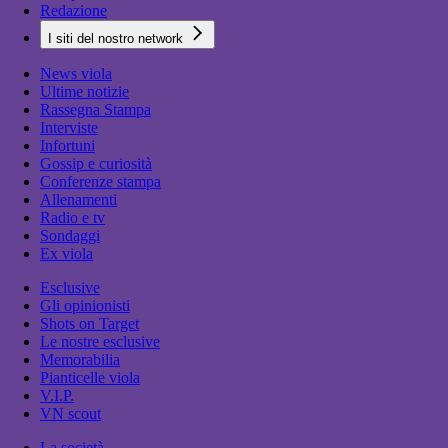
Redazione
I siti del nostro network
News viola
Ultime notizie
Rassegna Stampa
Interviste
Infortuni
Gossip e curiosità
Conferenze stampa
Allenamenti
Radio e tv
Sondaggi
Ex viola
Esclusive
Gli opinionisti
Shots on Target
Le nostre esclusive
Memorabilia
Pianticelle viola
V.I.P.
VN scout
La società