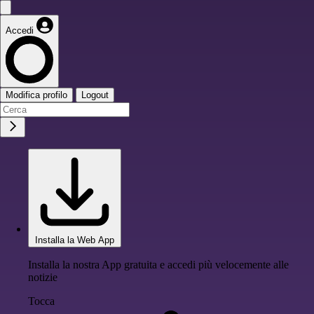
Accedi
Modifica profilo
Logout
Installa la Web App
Installa la nostra App gratuita e accedi più velocemente alle
notizie
Tocca