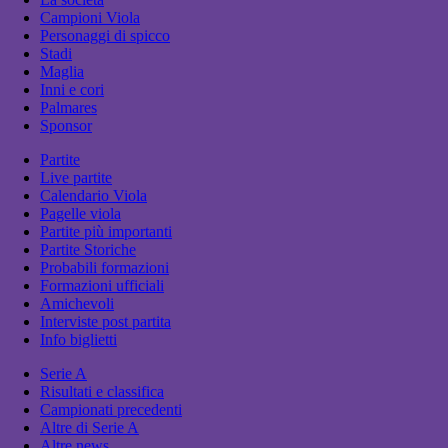
Campioni Viola
Personaggi di spicco
Stadi
Maglia
Inni e cori
Palmares
Sponsor
Partite
Live partite
Calendario Viola
Pagelle viola
Partite più importanti
Partite Storiche
Probabili formazioni
Formazioni ufficiali
Amichevoli
Interviste post partita
Info biglietti
Serie A
Risultati e classifica
Campionati precedenti
Altre di Serie A
Altre news