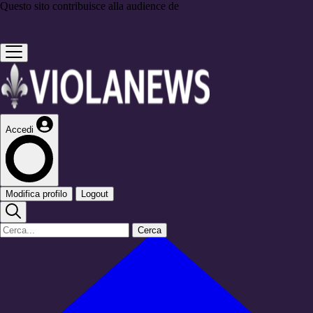
Questo sito contribuisce alla audience de
Accedi
Modifica profilo
Logout
Cerca