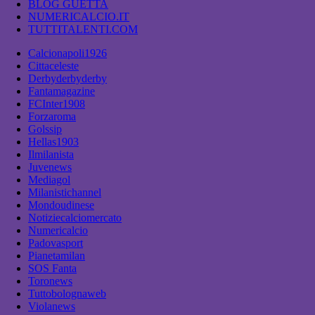
BLOG GUETTA
NUMERICALCIO.IT
TUTTITALENTI.COM
Calcionapoli1926
Cittaceleste
Derbyderbyderby
Fantamagazine
FCInter1908
Forzaroma
Golssip
Hellas1903
Ilmilanista
Juvenews
Mediagol
Milanistichannel
Mondoudinese
Notiziecalciomercato
Numericalcio
Padovasport
Pianetamilan
SOS Fanta
Toronews
Tuttobolognaweb
Violanews