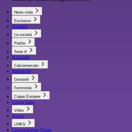
News viola
Esclusive
Squadra
La società
Partite
Serie A
Nazionali
Calciomercato
Statistiche
Giovanili
Femminile
Coppe Europee
Coppa Italia
Video
Social
LINKS
Comparazione Quote