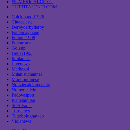
NUMERICALCIO.IT
TUTTITALENTI.COM
Calcionapoli1926
Cittaceleste
Derbyderbyderby
Fantamagazine
FCInter1908
Forzaroma
Golssip
Hellas1903
Ilmilanista
Juvenews
Mediagol
Milanistichannel
Mondoudinese
Notiziecalciomercato
Numericalcio
Padovasport
Pianetamilan
SOS Fanta
Toronews
Tuttobolognaweb
Violanews