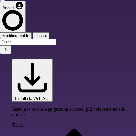
Accedi
Modifica profilo
Logout
Installa la Web App
Installa la nostra App gratuita e accedi più velocemente alle
notizie
Tocca