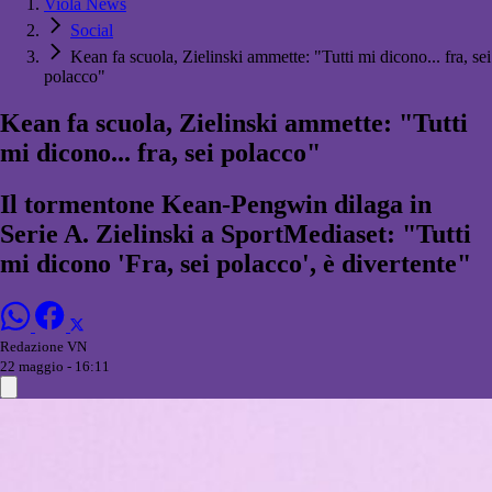
Viola News
Social
Kean fa scuola, Zielinski ammette: "Tutti mi dicono... fra, sei
polacco"
Kean fa scuola, Zielinski ammette: "Tutti
mi dicono... fra, sei polacco"
Il tormentone Kean-Pengwin dilaga in
Serie A. Zielinski a SportMediaset: "Tutti
mi dicono 'Fra, sei polacco', è divertente"
Redazione VN
22 maggio - 16:11