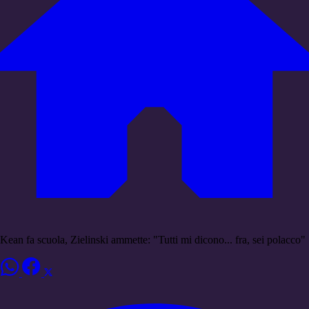
Kean fa scuola, Zielinski ammette: "Tutti mi dicono... fra, sei polacco"