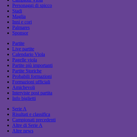
Personaggi di spicco
Stadi
Maglia
Inni e cori
Palmares
Sponsor
Partite
Live partite
Calendario Viola
Pagelle viola
Partite più importanti
Partite Storiche
Probabili formazioni
Formazioni ufficiali
Amichevoli
Interviste post partita
Info biglietti
Serie A
Risultati e classifica
Campionati precedenti
Altre di Serie A
Altre news