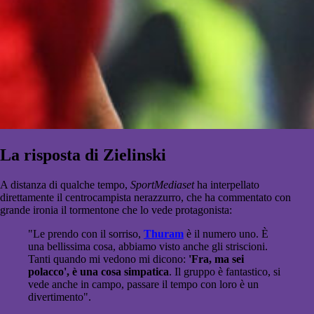
La risposta di Zielinski
A distanza di qualche tempo,
SportMediaset
ha interpellato
direttamente il centrocampista nerazzurro, che ha commentato con
grande ironia il tormentone che lo vede protagonista:
"Le prendo con il sorriso,
Thuram
è il numero uno. È
una bellissima cosa, abbiamo visto anche gli striscioni.
Tanti quando mi vedono mi dicono:
'Fra, ma sei
polacco', è una cosa simpatica
. Il gruppo è fantastico, si
vede anche in campo, passare il tempo con loro è un
divertimento".