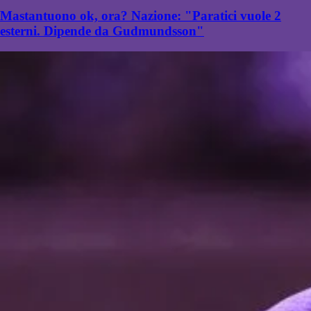
Mastantuono ok, ora? Nazione: "Paratici vuole 2
esterni. Dipende da Gudmundsson"