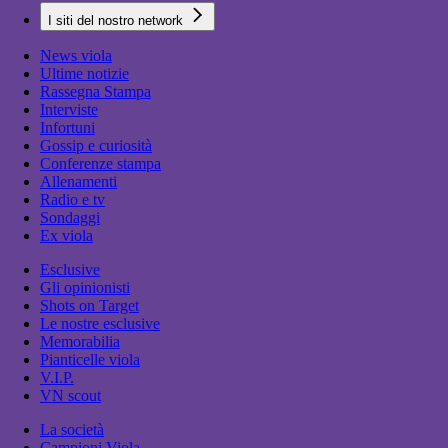
I siti del nostro network
News viola
Ultime notizie
Rassegna Stampa
Interviste
Infortuni
Gossip e curiosità
Conferenze stampa
Allenamenti
Radio e tv
Sondaggi
Ex viola
Esclusive
Gli opinionisti
Shots on Target
Le nostre esclusive
Memorabilia
Pianticelle viola
V.I.P.
VN scout
La società
Campioni Viola