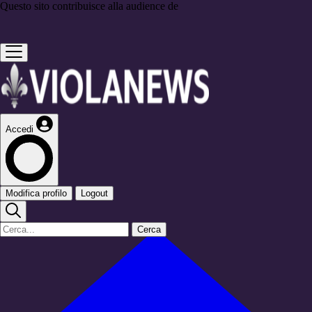
Questo sito contribuisce alla audience de
Accedi
Modifica profilo
Logout
Cerca