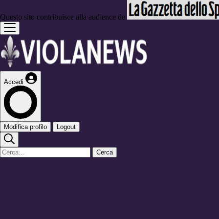
Questo sito contribuisce alla audience de
Accedi
Modifica profilo
Logout
Cerca