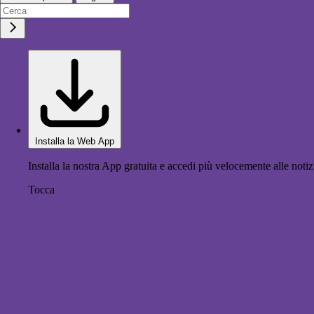
Installa la Web App
Installa la nostra App gratuita e accedi più velocemente alle notiz
Tocca