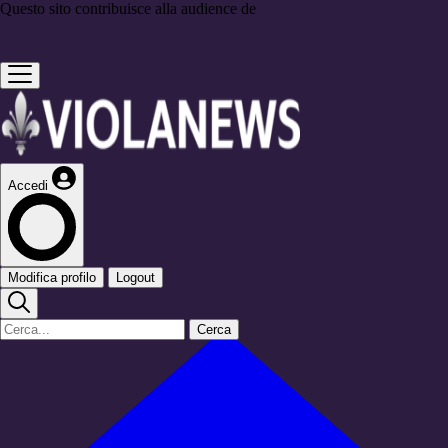
Questo sito contribuisce alla audience de
Accedi
Modifica profilo
Logout
Cerca