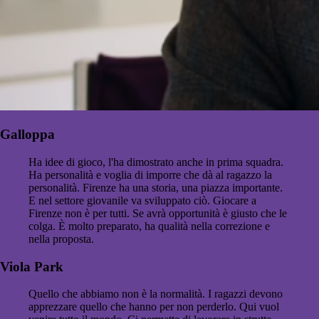
Galloppa
Ha idee di gioco, l'ha dimostrato anche in prima squadra.
Ha personalità e voglia di imporre che dà al ragazzo la
personalità. Firenze ha una storia, una piazza importante.
E nel settore giovanile va sviluppato ciò. Giocare a
Firenze non è per tutti. Se avrà opportunità è giusto che le
colga. È molto preparato, ha qualità nella correzione e
nella proposta.
Viola Park
Quello che abbiamo non è la normalità. I ragazzi devono
apprezzare quello che hanno per non perderlo. Qui vuol