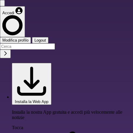
Accedi
Modifica profilo
Logout
Installa la Web App
Installa la nostra App gratuita e accedi più velocemente alle
notizie
Tocca