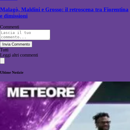
Malagò, Maldini e Grosso: il retroscena tra Fiorentina
e dimissioni
Commenti
Invia Commento
Tutti
Leggi altri commenti
Ultime Notizie