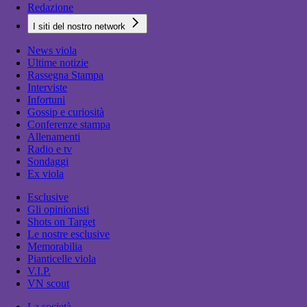
Redazione
I siti del nostro network
News viola
Ultime notizie
Rassegna Stampa
Interviste
Infortuni
Gossip e curiosità
Conferenze stampa
Allenamenti
Radio e tv
Sondaggi
Ex viola
Esclusive
Gli opinionisti
Shots on Target
Le nostre esclusive
Memorabilia
Pianticelle viola
V.I.P.
VN scout
La società