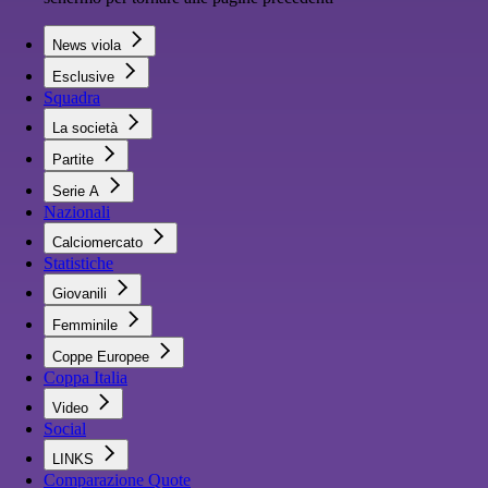
News viola
Esclusive
Squadra
La società
Partite
Serie A
Nazionali
Calciomercato
Statistiche
Giovanili
Femminile
Coppe Europee
Coppa Italia
Video
Social
LINKS
Comparazione Quote