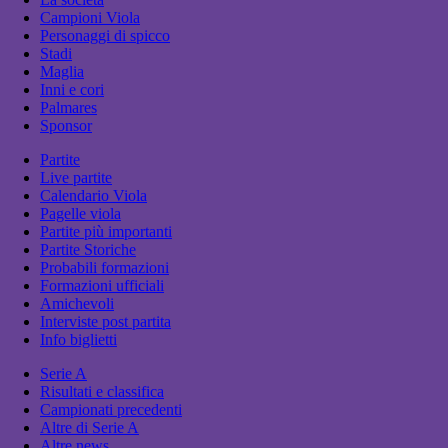
Campioni Viola
Personaggi di spicco
Stadi
Maglia
Inni e cori
Palmares
Sponsor
Partite
Live partite
Calendario Viola
Pagelle viola
Partite più importanti
Partite Storiche
Probabili formazioni
Formazioni ufficiali
Amichevoli
Interviste post partita
Info biglietti
Serie A
Risultati e classifica
Campionati precedenti
Altre di Serie A
Altre news