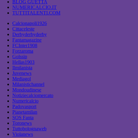
BLOG GUETTA
NUMERICALCIO.IT
TUTTITALENTI.COM
Calcionapoli1926
Cittaceleste
Derbyderbyderby
Fantamagazine
FCInter1908
Forzaroma
Golssip
Hellas1903
Ilmilanista
Juvenews
Mediagol
Milanistichannel
Mondoudinese
Notiziecalciomercato
Numericalcio
Padovasport
Pianetamilan
SOS Fanta
Toronews
Tuttobolognaweb
Violanews