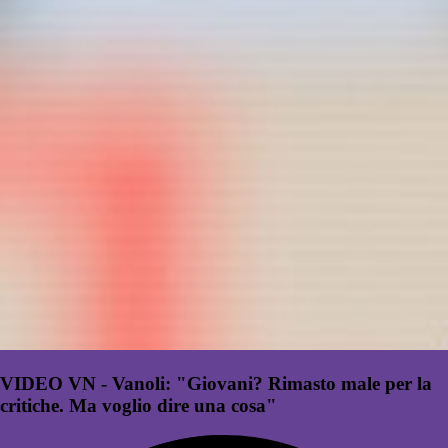
VIDEO VN - Vanoli: "Giovani? Rimasto male per la
critiche. Ma voglio dire una cosa"