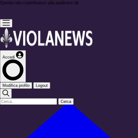
Questo sito contribuisce alla audience de
Accedi
Modifica profilo
Logout
Cerca