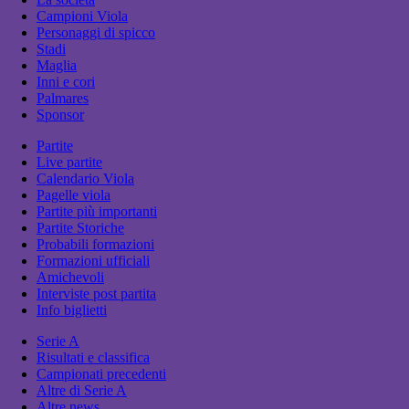
Campioni Viola
Personaggi di spicco
Stadi
Maglia
Inni e cori
Palmares
Sponsor
Partite
Live partite
Calendario Viola
Pagelle viola
Partite più importanti
Partite Storiche
Probabili formazioni
Formazioni ufficiali
Amichevoli
Interviste post partita
Info biglietti
Serie A
Risultati e classifica
Campionati precedenti
Altre di Serie A
Altre news