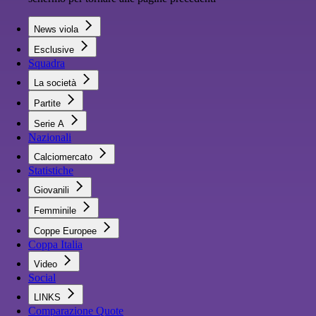
News viola
Esclusive
Squadra
La società
Partite
Serie A
Nazionali
Calciomercato
Statistiche
Giovanili
Femminile
Coppe Europee
Coppa Italia
Video
Social
LINKS
Comparazione Quote