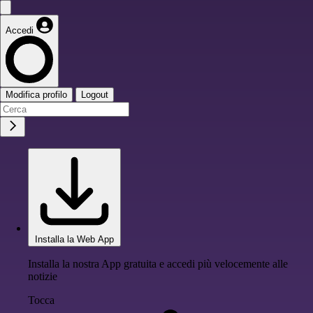
Accedi
Modifica profilo
Logout
Installa la Web App
Installa la nostra App gratuita e accedi più velocemente alle
notizie
Tocca