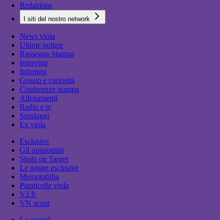
Redazione
I siti del nostro network
News viola
Ultime notizie
Rassegna Stampa
Interviste
Infortuni
Gossip e curiosità
Conferenze stampa
Allenamenti
Radio e tv
Sondaggi
Ex viola
Esclusive
Gli opinionisti
Shots on Target
Le nostre esclusive
Memorabilia
Pianticelle viola
V.I.P.
VN scout
La società