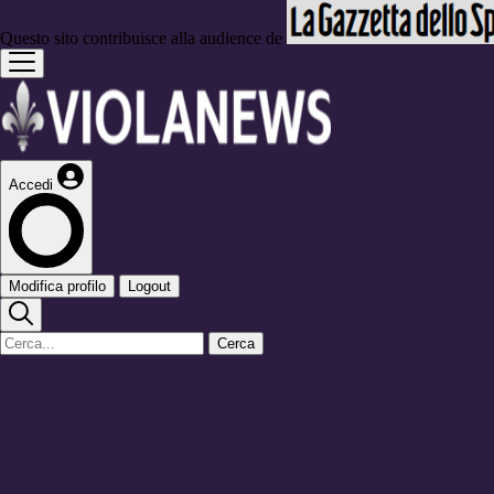
Questo sito contribuisce alla audience de
Accedi
Modifica profilo
Logout
Cerca