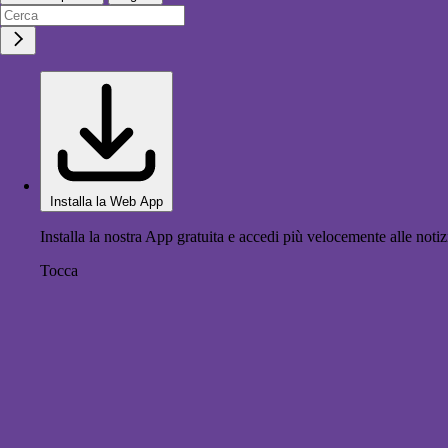
Installa la Web App
Installa la nostra App gratuita e accedi più velocemente alle notiz
Tocca