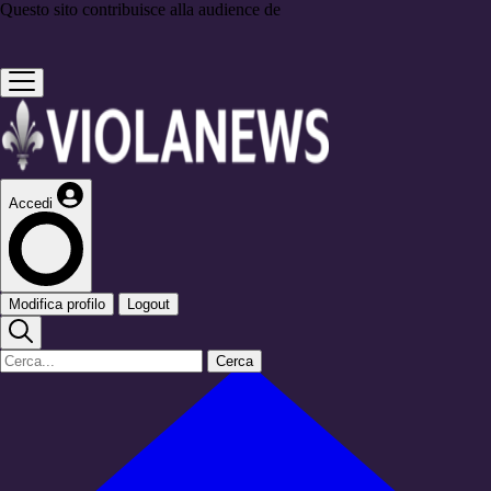
Questo sito contribuisce alla audience de
Accedi
Modifica profilo
Logout
Cerca