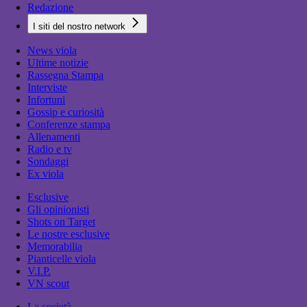
Redazione
I siti del nostro network
News viola
Ultime notizie
Rassegna Stampa
Interviste
Infortuni
Gossip e curiosità
Conferenze stampa
Allenamenti
Radio e tv
Sondaggi
Ex viola
Esclusive
Gli opinionisti
Shots on Target
Le nostre esclusive
Memorabilia
Pianticelle viola
V.I.P.
VN scout
La società