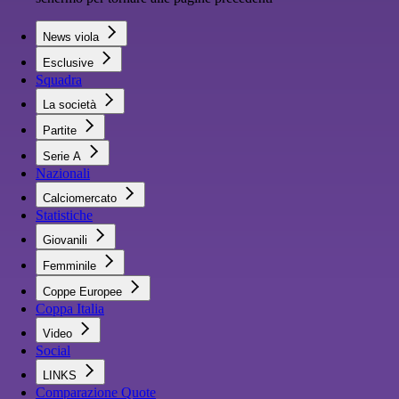
News viola
Esclusive
Squadra
La società
Partite
Serie A
Nazionali
Calciomercato
Statistiche
Giovanili
Femminile
Coppe Europee
Coppa Italia
Video
Social
LINKS
Comparazione Quote