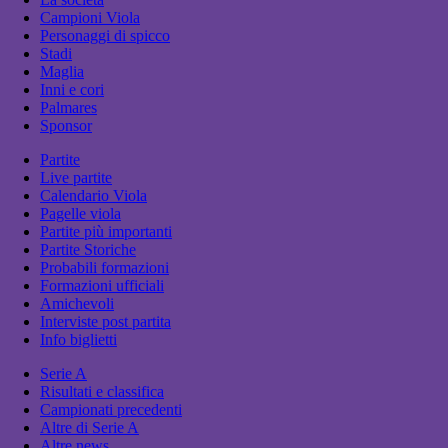
Campioni Viola
Personaggi di spicco
Stadi
Maglia
Inni e cori
Palmares
Sponsor
Partite
Live partite
Calendario Viola
Pagelle viola
Partite più importanti
Partite Storiche
Probabili formazioni
Formazioni ufficiali
Amichevoli
Interviste post partita
Info biglietti
Serie A
Risultati e classifica
Campionati precedenti
Altre di Serie A
Altre news