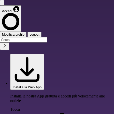
Accedi
Modifica profilo
Logout
Installa la Web App
Installa la nostra App gratuita e accedi più velocemente alle
notizie
Tocca