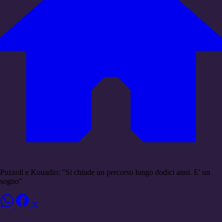
Puzzoli e Kouadio: "Si chiude un percorso lungo dodici anni. E' un
sogno"