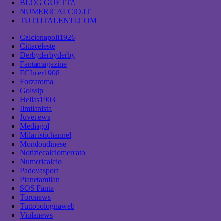
BLOG GUETTA
NUMERICALCIO.IT
TUTTITALENTI.COM
Calcionapoli1926
Cittaceleste
Derbyderbyderby
Fantamagazine
FCInter1908
Forzaroma
Golssip
Hellas1903
Ilmilanista
Juvenews
Mediagol
Milanistichannel
Mondoudinese
Notiziecalciomercato
Numericalcio
Padovasport
Pianetamilan
SOS Fanta
Toronews
Tuttobolognaweb
Violanews