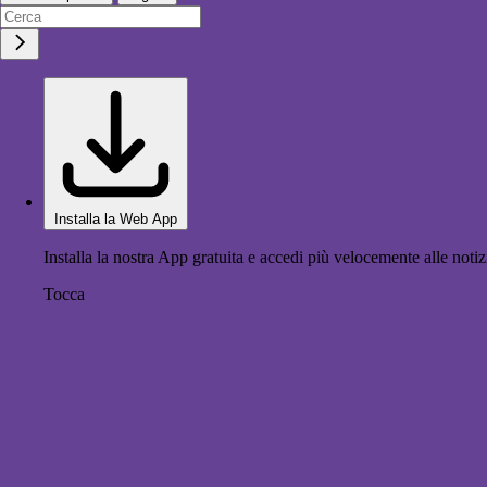
Installa la Web App
Installa la nostra App gratuita e accedi più velocemente alle notiz
Tocca