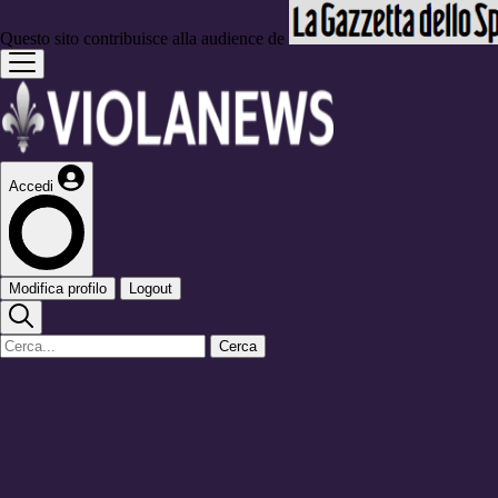
Questo sito contribuisce alla audience de
Accedi
Modifica profilo
Logout
Cerca