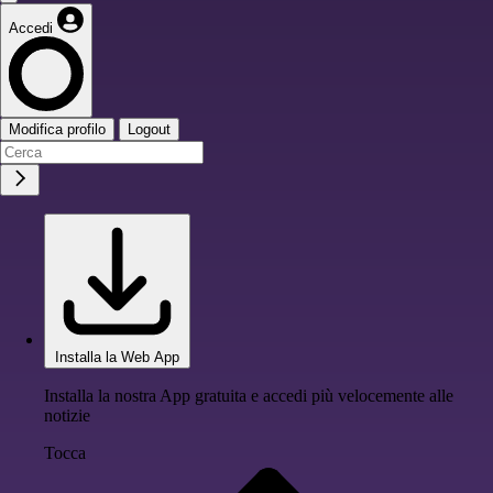
Accedi
Modifica profilo
Logout
Installa la Web App
Installa la nostra App gratuita e accedi più velocemente alle
notizie
Tocca