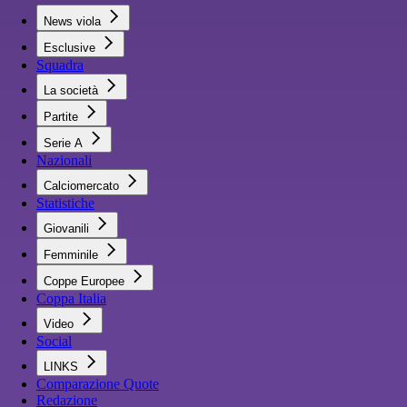
News viola
Esclusive
Squadra
La società
Partite
Serie A
Nazionali
Calciomercato
Statistiche
Giovanili
Femminile
Coppe Europee
Coppa Italia
Video
Social
LINKS
Comparazione Quote
Redazione