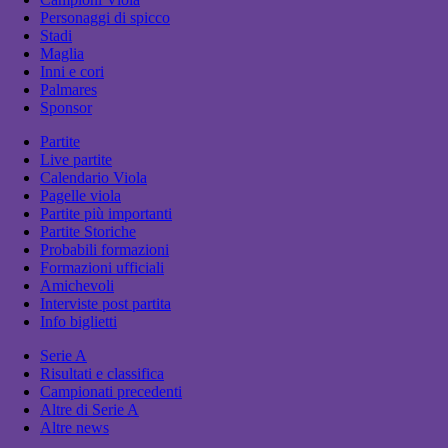
Personaggi di spicco
Stadi
Maglia
Inni e cori
Palmares
Sponsor
Partite
Live partite
Calendario Viola
Pagelle viola
Partite più importanti
Partite Storiche
Probabili formazioni
Formazioni ufficiali
Amichevoli
Interviste post partita
Info biglietti
Serie A
Risultati e classifica
Campionati precedenti
Altre di Serie A
Altre news