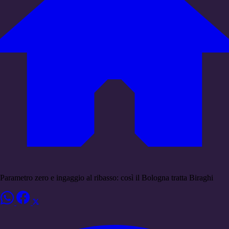
Parametro zero e ingaggio al ribasso: così il Bologna tratta Biraghi