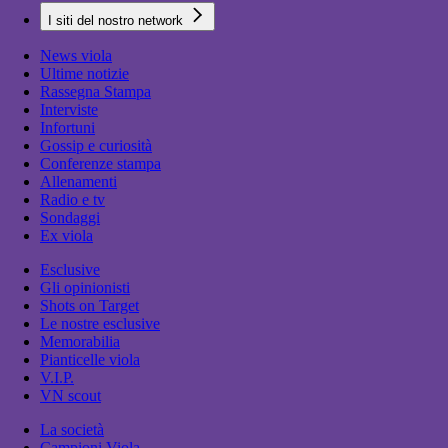
I siti del nostro network
News viola
Ultime notizie
Rassegna Stampa
Interviste
Infortuni
Gossip e curiosità
Conferenze stampa
Allenamenti
Radio e tv
Sondaggi
Ex viola
Esclusive
Gli opinionisti
Shots on Target
Le nostre esclusive
Memorabilia
Pianticelle viola
V.I.P.
VN scout
La società
Campioni Viola