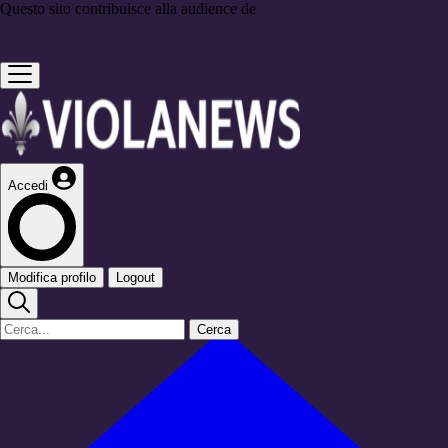
Questo sito contribuisce alla audience de
Accedi
Modifica profilo
Logout
Cerca