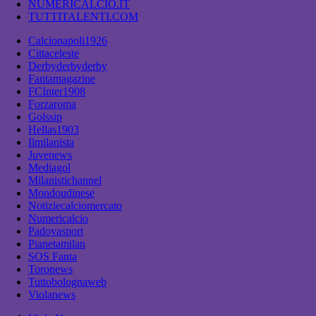
NUMERICALCIO.IT
TUTTITALENTI.COM
Calcionapoli1926
Cittaceleste
Derbyderbyderby
Fantamagazine
FCInter1908
Forzaroma
Golssip
Hellas1903
Ilmilanista
Juvenews
Mediagol
Milanistichannel
Mondoudinese
Notiziecalciomercato
Numericalcio
Padovasport
Pianetamilan
SOS Fanta
Toronews
Tuttobolognaweb
Violanews