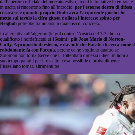
dall’apertura ufficiale del mercato estivo, in cui le trattative in entrata e
in uscita si rincorrono fino all’incrocio:
per l’esterno destro di difesa
ci sarà se e quando proprio Dodo avrà l’acquirente giusto che
metta sul tavolo la cifra giusta e allora l’interesse spinto per
Belghali
potrebbe tramutarsi in qualcosa di concreto.
In alternativa all’algerino (in gol contro l’Austria nel 3-3 che ha
qualificato i nordafricani ai 16esimi),
più Joao Mario di Norton-
Cuffy. A proposito di esterni, è davanti che Paratici li cerca come il
rabdomante fa con l’acqua,
perché ce ne vogliono quattro se
Solomon non torna (serve che il Tottenham dimezzi i dieci milioni a
suo tempo pattuiti per il riscatto, cosa possibile e probabilmente
l’israeliano torna), altrimenti tre.