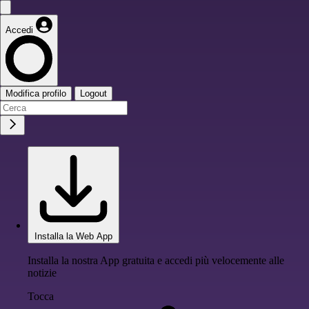
Accedi
Modifica profilo
Logout
Installa la Web App
Installa la nostra App gratuita e accedi più velocemente alle
notizie
Tocca