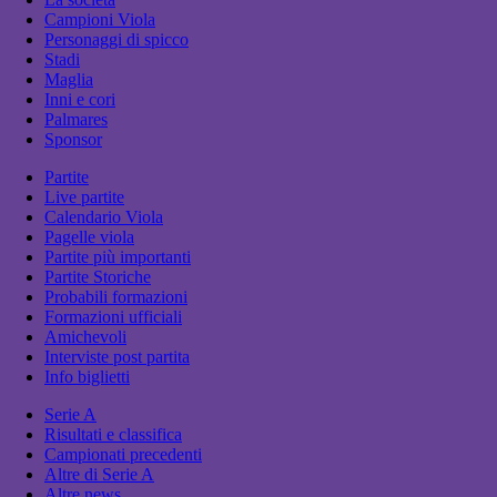
Campioni Viola
Personaggi di spicco
Stadi
Maglia
Inni e cori
Palmares
Sponsor
Partite
Live partite
Calendario Viola
Pagelle viola
Partite più importanti
Partite Storiche
Probabili formazioni
Formazioni ufficiali
Amichevoli
Interviste post partita
Info biglietti
Serie A
Risultati e classifica
Campionati precedenti
Altre di Serie A
Altre news