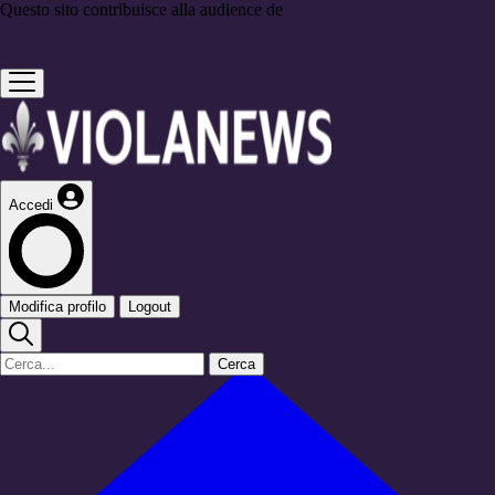
Questo sito contribuisce alla audience de
Accedi
Modifica profilo
Logout
Cerca