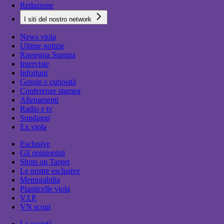
Redazione
I siti del nostro network
News viola
Ultime notizie
Rassegna Stampa
Interviste
Infortuni
Gossip e curiosità
Conferenze stampa
Allenamenti
Radio e tv
Sondaggi
Ex viola
Esclusive
Gli opinionisti
Shots on Target
Le nostre esclusive
Memorabilia
Pianticelle viola
V.I.P.
VN scout
La società