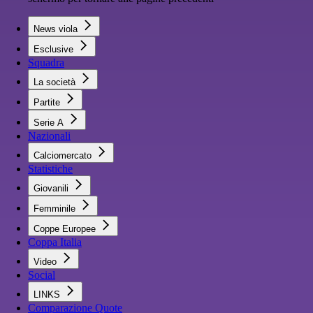
News viola
Esclusive
Squadra
La società
Partite
Serie A
Nazionali
Calciomercato
Statistiche
Giovanili
Femminile
Coppe Europee
Coppa Italia
Video
Social
LINKS
Comparazione Quote