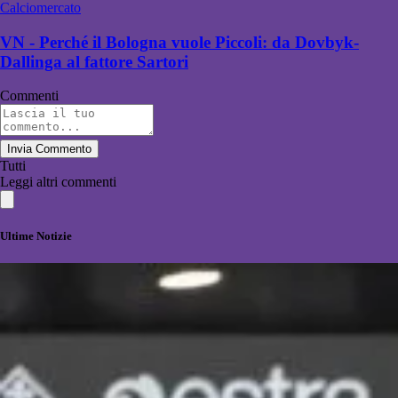
Calciomercato
VN - Perché il Bologna vuole Piccoli: da Dovbyk-
Dallinga al fattore Sartori
Commenti
Invia Commento
Tutti
Leggi altri commenti
Ultime Notizie