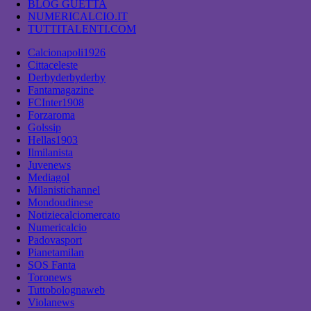
BLOG GUETTA
NUMERICALCIO.IT
TUTTITALENTI.COM
Calcionapoli1926
Cittaceleste
Derbyderbyderby
Fantamagazine
FCInter1908
Forzaroma
Golssip
Hellas1903
Ilmilanista
Juvenews
Mediagol
Milanistichannel
Mondoudinese
Notiziecalciomercato
Numericalcio
Padovasport
Pianetamilan
SOS Fanta
Toronews
Tuttobolognaweb
Violanews