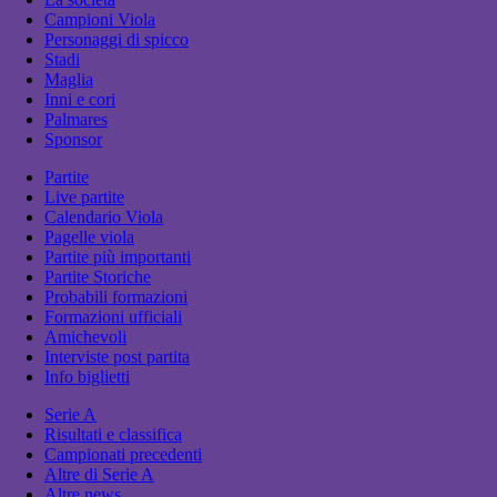
Campioni Viola
Personaggi di spicco
Stadi
Maglia
Inni e cori
Palmares
Sponsor
Partite
Live partite
Calendario Viola
Pagelle viola
Partite più importanti
Partite Storiche
Probabili formazioni
Formazioni ufficiali
Amichevoli
Interviste post partita
Info biglietti
Serie A
Risultati e classifica
Campionati precedenti
Altre di Serie A
Altre news