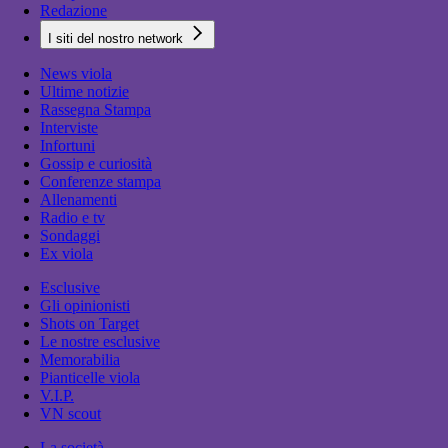
Redazione
I siti del nostro network
News viola
Ultime notizie
Rassegna Stampa
Interviste
Infortuni
Gossip e curiosità
Conferenze stampa
Allenamenti
Radio e tv
Sondaggi
Ex viola
Esclusive
Gli opinionisti
Shots on Target
Le nostre esclusive
Memorabilia
Pianticelle viola
V.I.P.
VN scout
La società