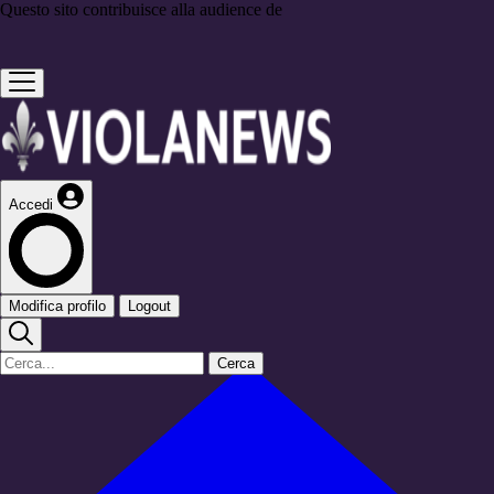
Questo sito contribuisce alla audience de
Accedi
Modifica profilo
Logout
Cerca