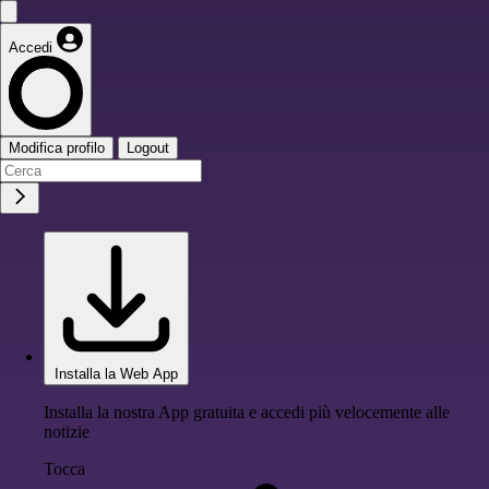
Accedi
Modifica profilo
Logout
Installa la Web App
Installa la nostra App gratuita e accedi più velocemente alle
notizie
Tocca