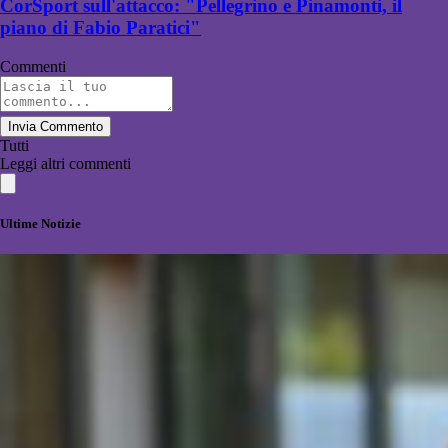
CorSport sull'attacco: "Pellegrino e Pinamonti, il
piano di Fabio Paratici"
Commenti
Invia Commento
Tutti
Leggi altri commenti
Ultime Notizie