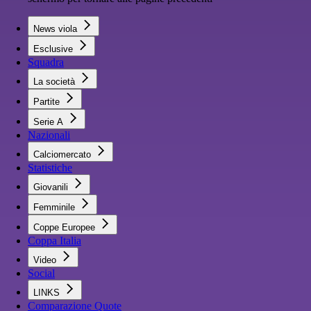
News viola
Esclusive
Squadra
La società
Partite
Serie A
Nazionali
Calciomercato
Statistiche
Giovanili
Femminile
Coppe Europee
Coppa Italia
Video
Social
LINKS
Comparazione Quote