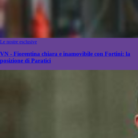
Le nostre esclusive
VN - Fiorentina chiara e inamovibile con Fortini: la
posizione di Paratici