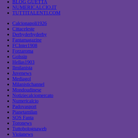
BLOG GUETTA
NUMERICALCIO.IT
TUTTITALENTI.COM
Calcionapoli1926
Cittaceleste
Derbyderbyderby
Fantamagazine
FCInter1908
Forzaroma
Golssip
Hellas1903
Ilmilanista
Juvenews
Mediagol
Milanistichannel
Mondoudinese
Notiziecalciomercato
Numericalcio
Padovasport
Pianetamilan
SOS Fanta
Toronews
Tuttobolognaweb
Violanews