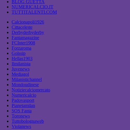
BLOG GUETTA
NUMERICALCIO.IT
TUTTITALENTI.COM
Calcionapoli1926
Cittaceleste
Derbyderbyderby
Fantamagazine
FCInter1908
Forzaroma
Golssip
Hellas1903
Ilmilanista
Juvenews
Mediagol
Milanistichannel
Mondoudinese
Notiziecalciomercato
Numericalcio
Padovasport
Pianetamilan
SOS Fanta
Toronews
Tuttobolognaweb
Violanews