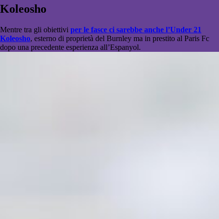
Koleosho
Mentre tra gli obiettivi
per le fasce ci sarebbe anche l’Under 21
Koleosho
, esterno di proprietà del Burnley ma in prestito al Paris Fc
dopo una precedente esperienza all’Espanyol.