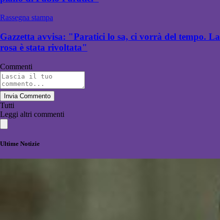
Rassegna stampa
Gazzetta avvisa: "Paratici lo sa, ci vorrà del tempo. La
rosa è stata rivoltata"
Commenti
Invia Commento
Tutti
Leggi altri commenti
Ultime Notizie