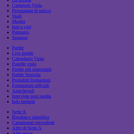
Campioni Viola
Personaggi di spicco
Stadi
Maglia
Inni e cori
Palmares
Sponsor
Partite
Live partite
Calendario Viola
Pagelle viola
Partite più importanti
Partite Storiche
Probabili formazioni
Formazioni ufficiali
Amichevoli
Interviste post partita
Info biglietti
Serie A
Risultati e classifica
Campionati precedenti
Altre di Serie A
Altre news