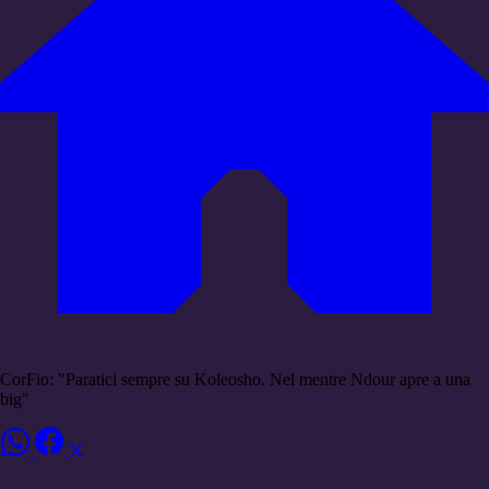
CorFio: "Paratici sempre su Koleosho. Nel mentre Ndour apre a una
big"