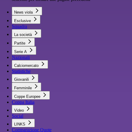
News viola
Esclusive
Squadra
La società
Partite
Serie A
Nazionali
Calciomercato
Statistiche
Giovanili
Femminile
Coppe Europee
Coppa Italia
Video
Social
LINKS
Comparazione Quote