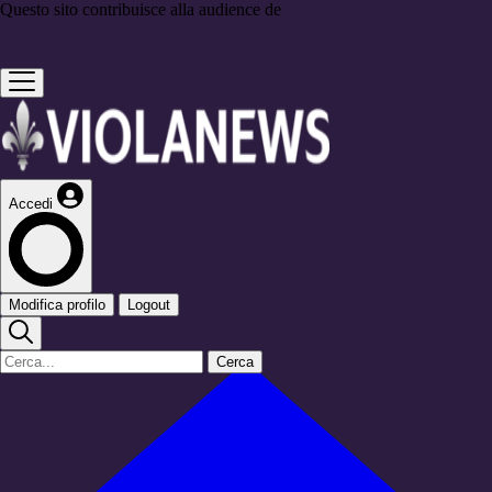
Questo sito contribuisce alla audience de
Accedi
Modifica profilo
Logout
Cerca