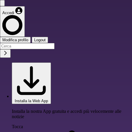
Accedi
Modifica profilo
Logout
Installa la Web App
Installa la nostra App gratuita e accedi più velocemente alle
notizie
Tocca