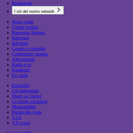
Redazione
I siti del nostro network
News viola
Ultime notizie
Rassegna Stampa
Interviste
Infortuni
Gossip e curiosità
Conferenze stampa
Allenamenti
Radio e tv
Sondaggi
Ex viola
Esclusive
Gli opinionisti
Shots on Target
Le nostre esclusive
Memorabilia
Pianticelle viola
V.I.P.
VN scout
La società