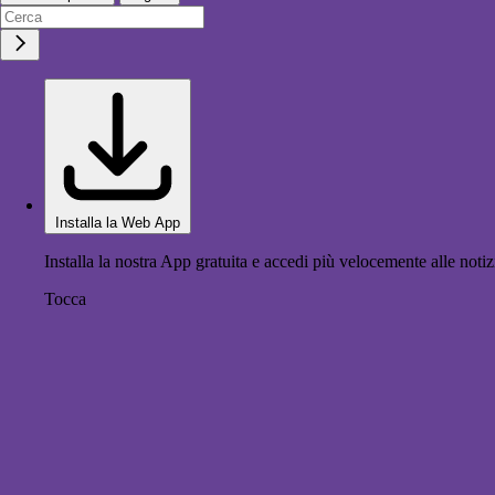
Installa la Web App
Installa la nostra App gratuita e accedi più velocemente alle notiz
Tocca