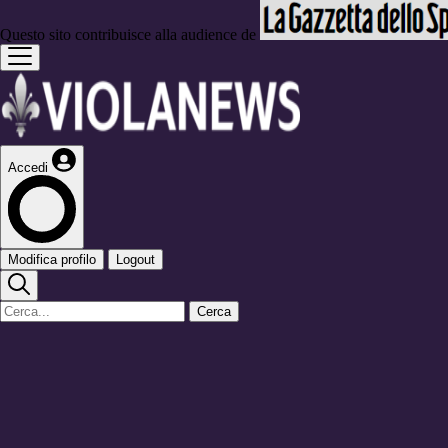
Questo sito contribuisce alla audience de
Accedi
Modifica profilo
Logout
Cerca