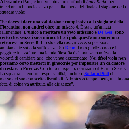
Alessandro Paci
, è intervenuto ai microfoni di
Lady Radio
per
tracciare un bilancio senza peli sulla lingua del finale di stagione della
squadra viola:
"
Se dovessi dare una valutazione complessiva alla stagione della
Fiorentina, non andrei oltre un misero 4
. È stata un'annata
fallimentare.
L'unico a meritare un voto altissimo è
De Gea
: sono
certo che, senza i suoi miracoli tra i pali, quest'anno saremmo
retrocessi in Serie B
. Il resto della rosa, invece, si posiziona
ampiamente sotto la sufficienza. Su
Kean
il mio giudizio non è il
peggiore in assoluto, ma la mia filosofia è chiara: se manifesta la
volontà di cambiare aria, che venga assecondato.
Noi tifosi viola non
possiamo certo metterci in ginocchio per implorare un calciatore
di restare a Firenze
. Con tutto il rispetto, non siamo il Bari in Serie C.
La squadra ha enormi responsabilità, anche se
Stefano Pioli
ci ha
messo del suo con scelte discutibili. Allo stesso tempo, però, una buona
fetta di colpa va attribuita alla dirigenza".