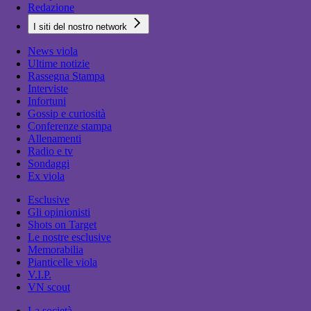
Redazione
I siti del nostro network
News viola
Ultime notizie
Rassegna Stampa
Interviste
Infortuni
Gossip e curiosità
Conferenze stampa
Allenamenti
Radio e tv
Sondaggi
Ex viola
Esclusive
Gli opinionisti
Shots on Target
Le nostre esclusive
Memorabilia
Pianticelle viola
V.I.P.
VN scout
La società