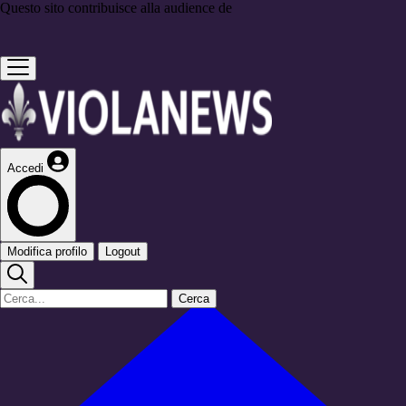
Questo sito contribuisce alla audience de
Accedi
Modifica profilo
Logout
Cerca