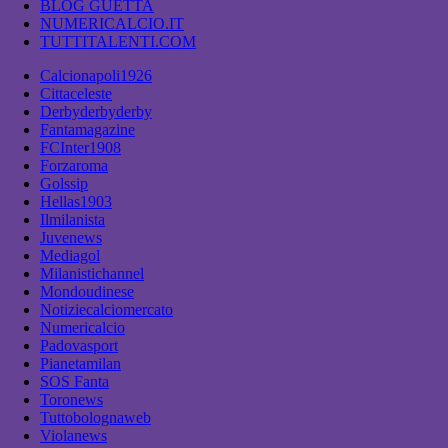
BLOG GUETTA
NUMERICALCIO.IT
TUTTITALENTI.COM
Calcionapoli1926
Cittaceleste
Derbyderbyderby
Fantamagazine
FCInter1908
Forzaroma
Golssip
Hellas1903
Ilmilanista
Juvenews
Mediagol
Milanistichannel
Mondoudinese
Notiziecalciomercato
Numericalcio
Padovasport
Pianetamilan
SOS Fanta
Toronews
Tuttobolognaweb
Violanews