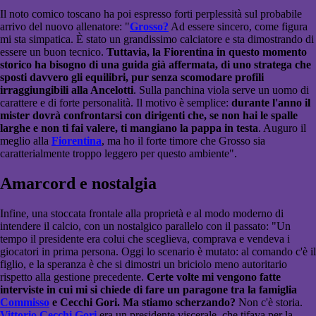
Il noto comico toscano ha poi espresso forti perplessità sul probabile
arrivo del nuovo allenatore: "
Grosso?
Ad essere sincero, come figura
mi sta simpatica. È stato un grandissimo calciatore e sta dimostrando di
essere un buon tecnico.
Tuttavia, la Fiorentina in questo momento
storico ha bisogno di una guida già affermata, di uno stratega che
sposti davvero gli equilibri, pur senza scomodare profili
irraggiungibili alla Ancelotti
. Sulla panchina viola serve un uomo di
carattere e di forte personalità. Il motivo è semplice:
durante l'anno il
mister dovrà confrontarsi con dirigenti che, se non hai le spalle
larghe e non ti fai valere, ti mangiano la pappa in testa
. Auguro il
meglio alla
Fiorentina
, ma ho il forte timore che Grosso sia
caratterialmente troppo leggero per questo ambiente".
Amarcord e nostalgia
Infine, una stoccata frontale alla proprietà e al modo moderno di
intendere il calcio, con un nostalgico parallelo con il passato: "Un
tempo il presidente era colui che sceglieva, comprava e vendeva i
giocatori in prima persona. Oggi lo scenario è mutato: al comando c'è il
figlio, e la speranza è che si dimostri un briciolo meno autoritario
rispetto alla gestione precedente.
Certe volte mi vengono fatte
interviste in cui mi si chiede di fare un paragone tra la famiglia
Commisso
e Cecchi Gori. Ma stiamo scherzando?
Non c'è storia.
Vittorio Cecchi Gori
era un presidente viscerale, che tifava per la