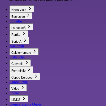
News viola
Esclusive
Squadra
La società
Partite
Serie A
Nazionali
Calciomercato
Statistiche
Giovanili
Femminile
Coppe Europee
Coppa Italia
Video
Social
LINKS
Comparazione Quote