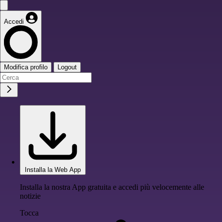
Accedi
Modifica profilo
Logout
Installa la Web App
Installa la nostra App gratuita e accedi più velocemente alle
notizie
Tocca