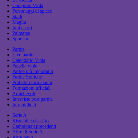
Campioni Viola
Personaggi di spicco
Stadi
Maglia
Inni e cori
Palmares
Sponsor
Partite
Live partite
Calendario Viola
Pagelle viola
Partite più importanti
Partite Storiche
Probabili formazioni
Formazioni ufficiali
Amichevoli
Interviste post partita
Info biglietti
Serie A
Risultati e classifica
Campionati precedenti
Altre di Serie A
Altre news