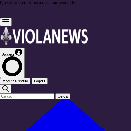
Questo sito contribuisce alla audience de
Accedi
Modifica profilo
Logout
Cerca