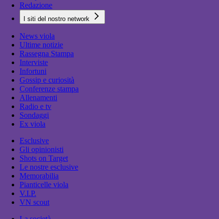
Redazione
I siti del nostro network
News viola
Ultime notizie
Rassegna Stampa
Interviste
Infortuni
Gossip e curiosità
Conferenze stampa
Allenamenti
Radio e tv
Sondaggi
Ex viola
Esclusive
Gli opinionisti
Shots on Target
Le nostre esclusive
Memorabilia
Pianticelle viola
V.I.P.
VN scout
La società