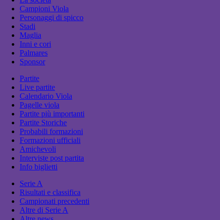
Campioni Viola
Personaggi di spicco
Stadi
Maglia
Inni e cori
Palmares
Sponsor
Partite
Live partite
Calendario Viola
Pagelle viola
Partite più importanti
Partite Storiche
Probabili formazioni
Formazioni ufficiali
Amichevoli
Interviste post partita
Info biglietti
Serie A
Risultati e classifica
Campionati precedenti
Altre di Serie A
Altre news