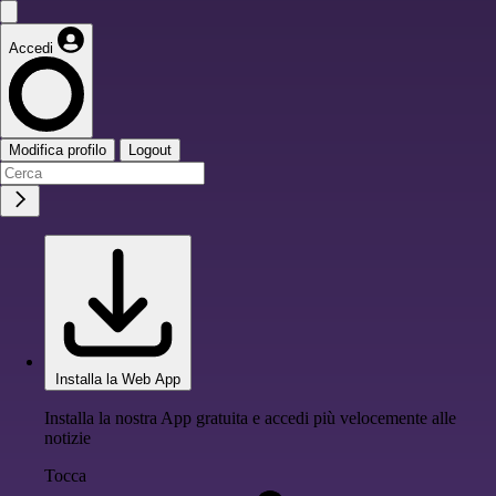
Accedi
Modifica profilo
Logout
Installa la Web App
Installa la nostra App gratuita e accedi più velocemente alle
notizie
Tocca