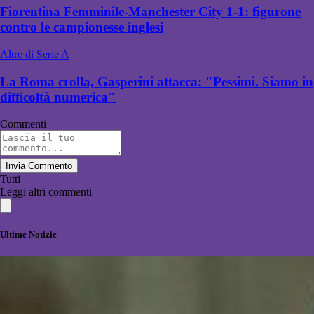
Fiorentina Femminile-Manchester City 1-1: figurone
contro le campionesse inglesi
Altre di Serie A
La Roma crolla, Gasperini attacca: "Pessimi. Siamo in
difficoltà numerica"
Commenti
Invia Commento
Tutti
Leggi altri commenti
Ultime Notizie