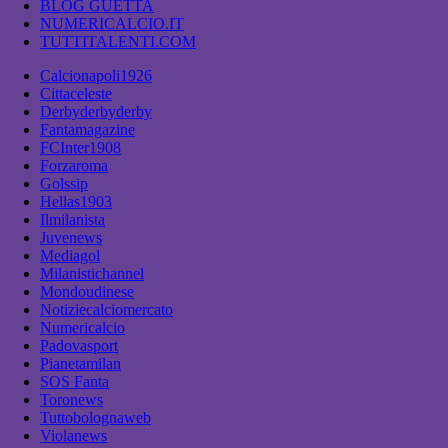
BLOG GUETTA
NUMERICALCIO.IT
TUTTITALENTI.COM
Calcionapoli1926
Cittaceleste
Derbyderbyderby
Fantamagazine
FCInter1908
Forzaroma
Golssip
Hellas1903
Ilmilanista
Juvenews
Mediagol
Milanistichannel
Mondoudinese
Notiziecalciomercato
Numericalcio
Padovasport
Pianetamilan
SOS Fanta
Toronews
Tuttobolognaweb
Violanews