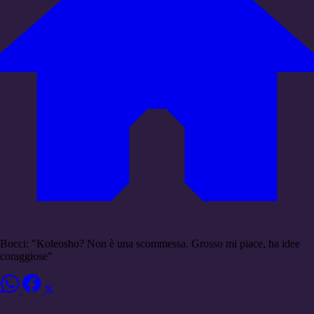
Bocci: "Koleosho? Non è una scommessa. Grosso mi piace, ha idee
coraggiose"