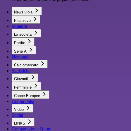
News viola
Esclusive
Squadra
La società
Partite
Serie A
Nazionali
Calciomercato
Statistiche
Giovanili
Femminile
Coppe Europee
Coppa Italia
Video
Social
LINKS
Comparazione Quote