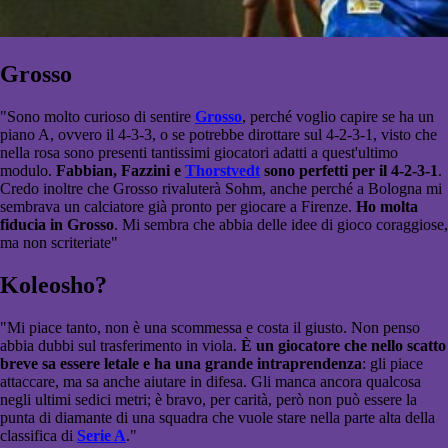
Grosso
"Sono molto curioso di sentire
Grosso
, perché voglio capire se ha un
piano A, ovvero il 4-3-3, o se potrebbe dirottare sul 4-2-3-1, visto che
nella rosa sono presenti tantissimi giocatori adatti a quest'ultimo
modulo.
Fabbian, Fazzini e
Thorstvedt
sono perfetti per il 4-2-3-1
.
Credo inoltre che Grosso rivaluterà Sohm, anche perché a Bologna mi
sembrava un calciatore già pronto per giocare a Firenze.
Ho molta
fiducia in Grosso
. Mi sembra che abbia delle idee di gioco coraggiose,
ma non scriteriate"
Koleosho?
"Mi piace tanto, non è una scommessa e costa il giusto. Non penso
abbia dubbi sul trasferimento in viola.
È un giocatore che nello scatto
breve sa essere letale e ha una grande intraprendenza
: gli piace
attaccare, ma sa anche aiutare in difesa. Gli manca ancora qualcosa
negli ultimi sedici metri; è bravo, per carità, però non può essere la
punta di diamante di una squadra che vuole stare nella parte alta della
classifica di
Serie A
."