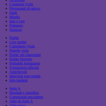
Campioni Viola
Personaggi di spicco
Stadi
Maglia
Inni e cori
Palmares
Sponsor
Partite
Live partite
Calendario Viola
Pagelle viola
Partite più importanti
Partite Storiche
Probabili formazioni
Formazioni ufficiali
Amichevoli
Interviste post partita
Info biglietti
Serie A
Risultati e classifica
Campionati precedenti
Altre di Serie A
Altre news