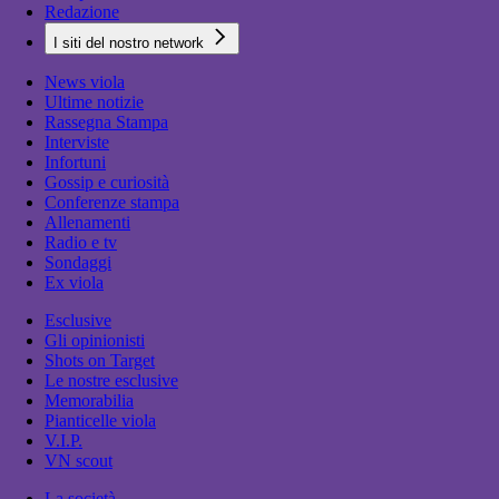
Redazione
I siti del nostro network
News viola
Ultime notizie
Rassegna Stampa
Interviste
Infortuni
Gossip e curiosità
Conferenze stampa
Allenamenti
Radio e tv
Sondaggi
Ex viola
Esclusive
Gli opinionisti
Shots on Target
Le nostre esclusive
Memorabilia
Pianticelle viola
V.I.P.
VN scout
La società