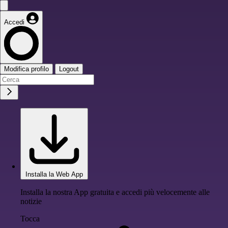
Accedi
Modifica profilo
Logout
Installa la Web App
Installa la nostra App gratuita e accedi più velocemente alle
notizie
Tocca