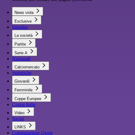
News viola
Esclusive
Squadra
La società
Partite
Serie A
Nazionali
Calciomercato
Statistiche
Giovanili
Femminile
Coppe Europee
Coppa Italia
Video
Social
LINKS
Comparazione Quote