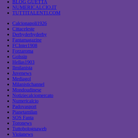
BLOG GUETTA
NUMERICALCIO.IT
TUTTITALENTI.COM
Calcionapoli1926
Cittaceleste
Derbyderbyderby
Fantamagazine
FCInter1908
Forzaroma
Golssip
Hellas1903
Ilmilanista
Juvenews
Mediagol
Milanistichannel
Mondoudinese
Notiziecalciomercato
Numericalcio
Padovasport
Pianetamilan
SOS Fanta
Toronews
Tuttobolognaweb
Violanews