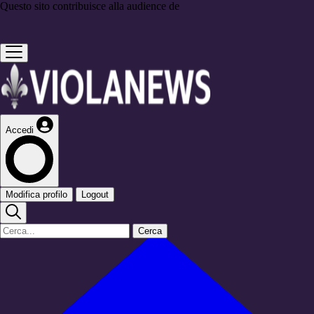
Questo sito contribuisce alla audience de
Accedi
Modifica profilo
Logout
Cerca