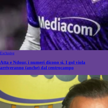
Esclusive
Atta e Ndour, i numeri dicono sì. I gol viola
arriveranno (anche) dal centrocampo