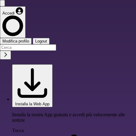
Accedi
Modifica profilo
Logout
Installa la Web App
Installa la nostra App gratuita e accedi più velocemente alle
notizie
Tocca