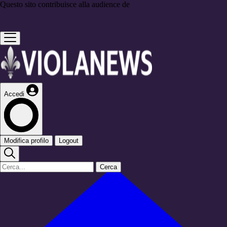
Questo sito contribuisce alla audience de
Accedi
Modifica profilo
Logout
Cerca