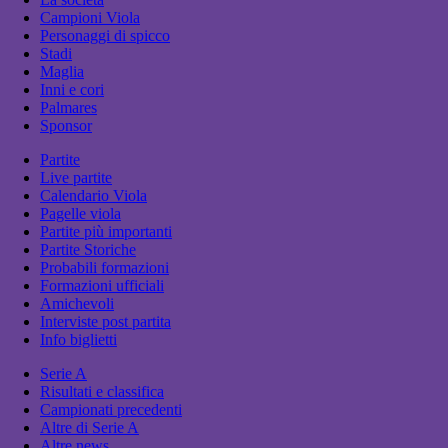
Campioni Viola
Personaggi di spicco
Stadi
Maglia
Inni e cori
Palmares
Sponsor
Partite
Live partite
Calendario Viola
Pagelle viola
Partite più importanti
Partite Storiche
Probabili formazioni
Formazioni ufficiali
Amichevoli
Interviste post partita
Info biglietti
Serie A
Risultati e classifica
Campionati precedenti
Altre di Serie A
Altre news