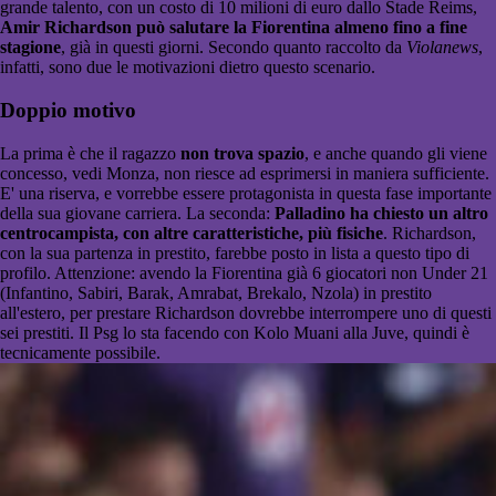
grande talento, con un costo di 10 milioni di euro dallo Stade Reims,
Amir Richardson
può salutare la Fiorentina almeno fino a fine
stagione
, già in questi giorni. Secondo quanto raccolto da
Violanews
,
infatti, sono due le motivazioni dietro questo scenario.
Doppio motivo
La prima è che il ragazzo
non trova spazio
, e anche quando gli viene
concesso, vedi Monza, non riesce ad esprimersi in maniera sufficiente.
E' una riserva, e vorrebbe essere protagonista in questa fase importante
della sua giovane carriera. La seconda:
Palladino ha chiesto un altro
centrocampista, con altre caratteristiche, più fisiche
. Richardson,
con la sua partenza in prestito, farebbe posto in lista a questo tipo di
profilo. Attenzione: avendo la Fiorentina già 6 giocatori non Under 21
(Infantino, Sabiri, Barak, Amrabat, Brekalo, Nzola) in prestito
all'estero, per prestare Richardson dovrebbe interrompere uno di questi
sei prestiti. Il Psg lo sta facendo con Kolo Muani alla Juve, quindi è
tecnicamente possibile.