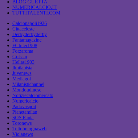
BLOG GUETTA
NUMERICALCIO.IT
TUTTITALENTI.COM
Calcionapoli1926
Cittaceleste
Derbyderbyderby
Fantamagazine
FCInter1908
Forzaroma
Golssip
Hellas1903
Ilmilanista
Juvenews
Mediagol
Milanistichannel
Mondoudinese
Notiziecalciomercato
Numericalcio
Padovasport
Pianetamilan
SOS Fanta
Toronews
Tuttobolognaweb
Violanews