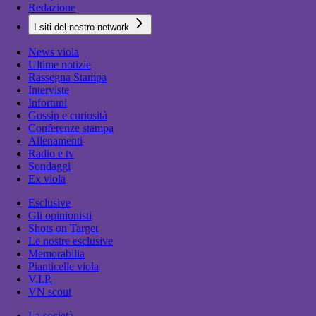
Redazione
I siti del nostro network
News viola
Ultime notizie
Rassegna Stampa
Interviste
Infortuni
Gossip e curiosità
Conferenze stampa
Allenamenti
Radio e tv
Sondaggi
Ex viola
Esclusive
Gli opinionisti
Shots on Target
Le nostre esclusive
Memorabilia
Pianticelle viola
V.I.P.
VN scout
La società