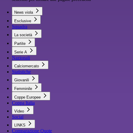
News viola
Esclusive
Squadra
La società
Partite
Serie A
Nazionali
Calciomercato
Statistiche
Giovanili
Femminile
Coppe Europee
Coppa Italia
Video
Social
LINKS
Comparazione Quote