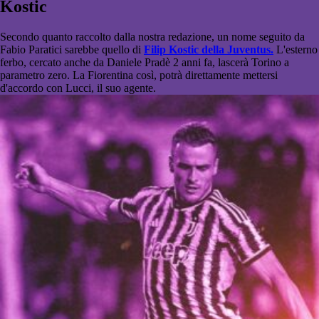
Kostic
Secondo quanto raccolto dalla nostra redazione, un nome seguito da
Fabio Paratici sarebbe quello di
Filip Kostic della Juventus.
L'esterno
ferbo, cercato anche da Daniele Pradè 2 anni fa, lascerà Torino a
parametro zero. La Fiorentina così, potrà direttamente mettersi
d'accordo con Lucci, il suo agente.