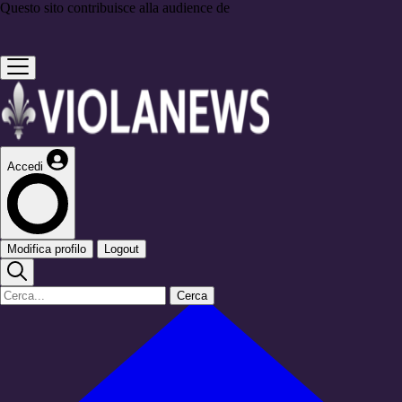
Questo sito contribuisce alla audience de
Accedi
Modifica profilo
Logout
Cerca