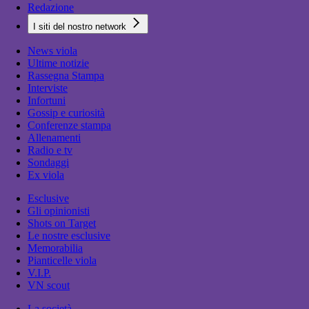
Redazione
I siti del nostro network
News viola
Ultime notizie
Rassegna Stampa
Interviste
Infortuni
Gossip e curiosità
Conferenze stampa
Allenamenti
Radio e tv
Sondaggi
Ex viola
Esclusive
Gli opinionisti
Shots on Target
Le nostre esclusive
Memorabilia
Pianticelle viola
V.I.P.
VN scout
La società