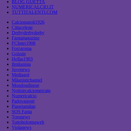
BLOG GUETTA
NUMERICALCIO.IT
TUTTITALENTI.COM
Calcionapoli1926
Cittaceleste
Derbyderbyderby
Fantamagazine
FCInter1908
Forzaroma
Golssip
Hellas1903
Ilmilanista
Juvenews
Mediagol
Milanistichannel
Mondoudinese
Notiziecalciomercato
Numericalcio
Padovasport
Pianetamilan
SOS Fanta
Toronews
Tuttobolognaweb
Violanews