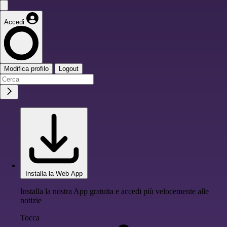
Accedi
Modifica profilo
Logout
Installa la Web App
Installa la nostra App gratuita e accedi più velocemente alle
notizie
Tocca