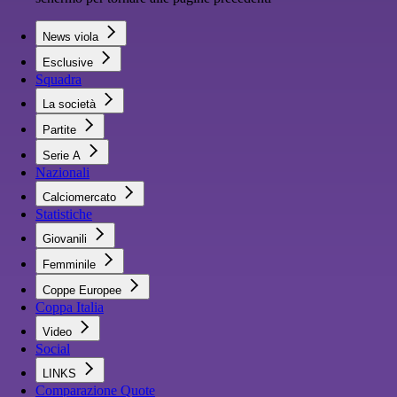
News viola
Esclusive
Squadra
La società
Partite
Serie A
Nazionali
Calciomercato
Statistiche
Giovanili
Femminile
Coppe Europee
Coppa Italia
Video
Social
LINKS
Comparazione Quote