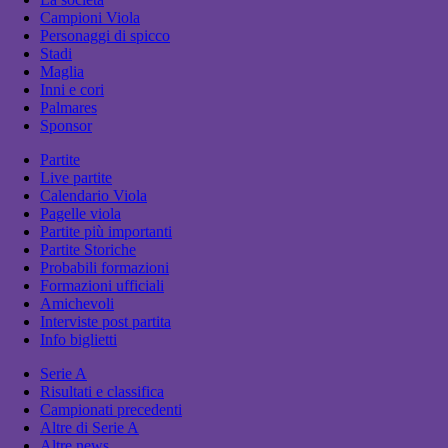
Campioni Viola
Personaggi di spicco
Stadi
Maglia
Inni e cori
Palmares
Sponsor
Partite
Live partite
Calendario Viola
Pagelle viola
Partite più importanti
Partite Storiche
Probabili formazioni
Formazioni ufficiali
Amichevoli
Interviste post partita
Info biglietti
Serie A
Risultati e classifica
Campionati precedenti
Altre di Serie A
Altre news