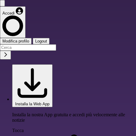
Accedi
Modifica profilo
Logout
Installa la Web App
Installa la nostra App gratuita e accedi più velocemente alle
notizie
Tocca