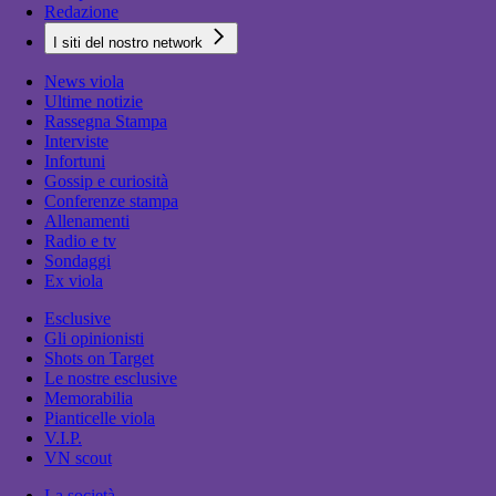
Redazione
I siti del nostro network
News viola
Ultime notizie
Rassegna Stampa
Interviste
Infortuni
Gossip e curiosità
Conferenze stampa
Allenamenti
Radio e tv
Sondaggi
Ex viola
Esclusive
Gli opinionisti
Shots on Target
Le nostre esclusive
Memorabilia
Pianticelle viola
V.I.P.
VN scout
La società