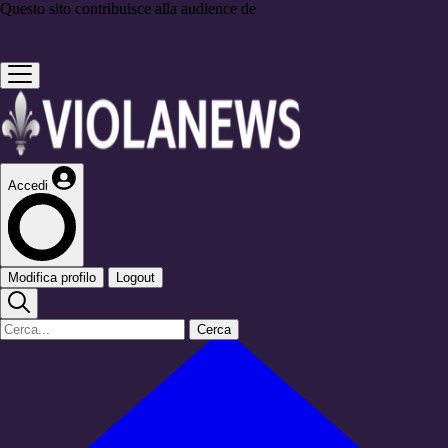
Questo sito contribuisce alla audience de
Accedi
Modifica profilo
Logout
Cerca