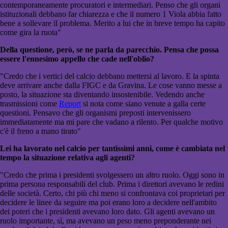
contemporaneamente procuratori e intermediari. Penso che gli organi
istituzionali debbano far chiarezza e che il numero 1 Viola abbia fatto
bene a sollevare il problema. Merito a lui che in breve tempo ha capito
come gira la ruota"
Della questione, però, se ne parla da parecchio. Pensa che possa
essere l'ennesimo appello che cade nell'oblio?
"Credo che i vertici del calcio debbano mettersi al lavoro. E la spinta
deve arrivare anche dalla FIGC e da Gravina. Le cose vanno messe a
posto, la situazione sta diventando insostenibile. Vedendo anche
trasmissioni come
Report
si nota come siano venute a galla certe
questioni. Pensavo che gli organismi preposti intervenissero
immediatamente ma mi pare che vadano a rilento. Per qualche motivo
c'è il freno a mano tirato"
Lei ha lavorato nel calcio per tantissimi anni, come è cambiata nel
tempo la situazione relativa agli agenti?
"Credo che prima i presidenti svolgessero un altro ruolo. Oggi sono in
prima persona responsabili del club. Prima i direttori avevano le redini
delle società. Certo, chi più chi meno si confrontava coi proprietari per
decidere le linee da seguire ma poi erano loro a decidere nell'ambito
dei poteri che i presidenti avevano loro dato. Gli agenti avevano un
ruolo importante, sì, ma avevano un peso meno preponderante nei