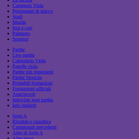
Campioni Viola
Personaggi di spicco
Stadi
Maglia
Inni e cori
Palmares
Sponsor
Partite
Live partite
Calendario Viola
Pagelle viola
Partite più importanti
Partite Storiche
Probabili formazioni
Formazioni ufficiali
Amichevoli
Interviste post partita
Info biglietti
Serie A
Risultati e classifica
Campionati precedenti
Altre di Serie A
Altre news