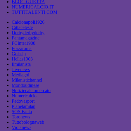
BLOG GUETTA
NUMERICALCIO.IT
TUTTITALENTI.COM
Calcionapoli1926
Cittaceleste
Derbyderbyderby
Fantamagazine
FCInter1908
Forzaroma
Golssip
Hellas1903
Ilmilanista
Juvenews
Mediagol
Milanistichannel
Mondoudinese
Notiziecalciomercato
Numericalcio
Padovasport
Pianetamilan
SOS Fanta
Toronews
Tuttobolognaweb
Violanews