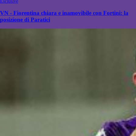
Esclusive
VN - Fiorentina chiara e inamovibile con Fortini: la
posizione di Paratici