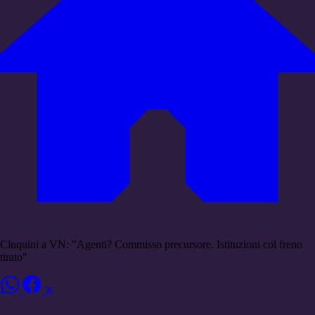
Cinquini a VN: "Agenti? Commisso precursore. Istituzioni col freno
tirato"