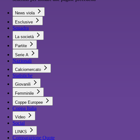
News viola
Esclusive
Squadra
La società
Partite
Serie A
Nazionali
Calciomercato
Statistiche
Giovanili
Femminile
Coppe Europee
Coppa Italia
Video
Social
LINKS
Comparazione Quote