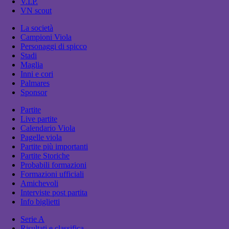
V.I.P.
VN scout
La società
Campioni Viola
Personaggi di spicco
Stadi
Maglia
Inni e cori
Palmares
Sponsor
Partite
Live partite
Calendario Viola
Pagelle viola
Partite più importanti
Partite Storiche
Probabili formazioni
Formazioni ufficiali
Amichevoli
Interviste post partita
Info biglietti
Serie A
Risultati e classifica