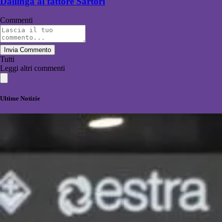
Dallinga al fattore Sartori
Commenti
Invia Commento
Tutti
Leggi altri commenti
Ultime Notizie