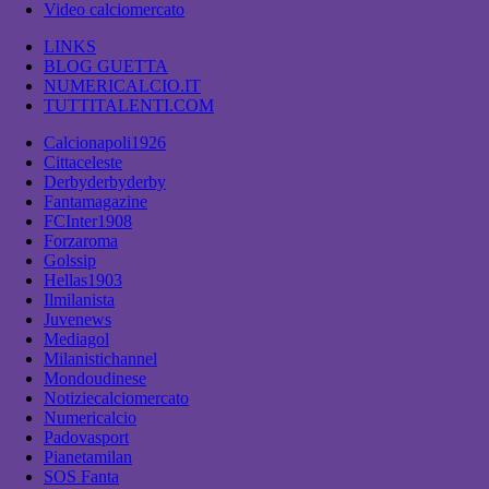
Video calciomercato
LINKS
BLOG GUETTA
NUMERICALCIO.IT
TUTTITALENTI.COM
Calcionapoli1926
Cittaceleste
Derbyderbyderby
Fantamagazine
FCInter1908
Forzaroma
Golssip
Hellas1903
Ilmilanista
Juvenews
Mediagol
Milanistichannel
Mondoudinese
Notiziecalciomercato
Numericalcio
Padovasport
Pianetamilan
SOS Fanta