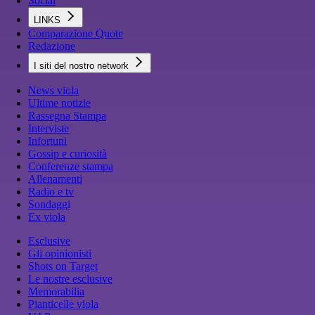
Social
LINKS
Comparazione Quote
Redazione
I siti del nostro network
News viola
Ultime notizie
Rassegna Stampa
Interviste
Infortuni
Gossip e curiosità
Conferenze stampa
Allenamenti
Radio e tv
Sondaggi
Ex viola
Esclusive
Gli opinionisti
Shots on Target
Le nostre esclusive
Memorabilia
Pianticelle viola