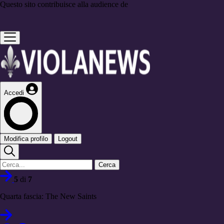
Questo sito contribuisce alla audience de
Accedi
Modifica profilo
Logout
Cerca
5
di
7
Quarta fascia: The New Saints