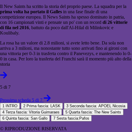
Il New Saints ha scritto la storia del proprio paese. La squadra per la
prima volta ha portato il Galles
in una fase finale di una
competizione europea. Il News Saints ha spesso dominato in patria,
con 16 campionati vinti e pensate un po' con un record
di 26 vittorie
di fila nel 2016
, battuto da poco dall'Al-Hilal di Milinkovic e
Koulibaly.
La rosa ha un valore di 2.8 milioni, si avete letto bene. Da sola non
arriva a 3 milioni, ma nonostante tutto sono arrivati fino ai gironi con
una vittoria per 0-3 in trasferta contro il Panevezys, e mantenendo lo 0-
0 in casa. Per loro la trasferta del Franchi sarà il momento più alto della
storia
5 di 7
Prossima scheda 5 di 7
1
INTRO
2
Prima fascia: LASK
3
Seconda fascia: APOEL Nicosia
4
Terza fascia: Vitoria Guimaraes
5
Quarta fascia: The New Saints
6
Quinta fascia: San Gallo
7
Sesta fascia:Pafos
© RIPRODUZIONE RISERVATA