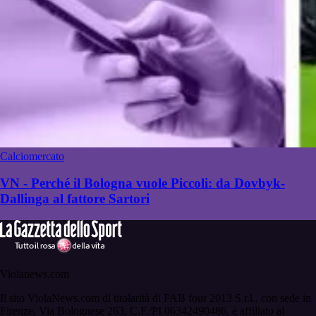
Calciomercato
VN - Perché il Bologna vuole Piccoli: da Dovbyk-
Dallinga al fattore Sartori
Violanews.com
Il sito ViolaNews.com di titolarità di FAB four 2013 S.r.l., con sede in
Firenze, Via Bolognese 263, C.F./PI 06342490486, è affiliato al