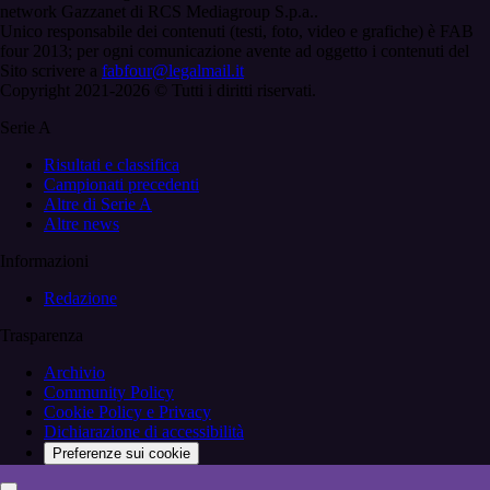
network Gazzanet di RCS Mediagroup S.p.a..
Unico responsabile dei contenuti (testi, foto, video e grafiche) è FAB
four 2013; per ogni comunicazione avente ad oggetto i contenuti del
Sito scrivere a
fabfour@legalmail.it
Copyright 2021-2026 © Tutti i diritti riservati.
Serie A
Risultati e classifica
Campionati precedenti
Altre di Serie A
Altre news
Informazioni
Redazione
Trasparenza
Archivio
Community Policy
Cookie Policy e Privacy
Dichiarazione di accessibilità
Preferenze sui cookie