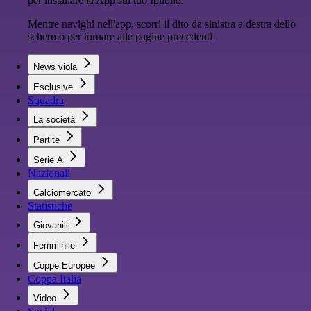
per installare la App sul tuo Iphone.
Mentre navighi nell'app, scorri il dito da sinistra a destra dello
schermo per tornare alle pagine precedenti
News viola
Esclusive
Squadra
La società
Partite
Serie A
Nazionali
Calciomercato
Statistiche
Giovanili
Femminile
Coppe Europee
Coppa Italia
Video