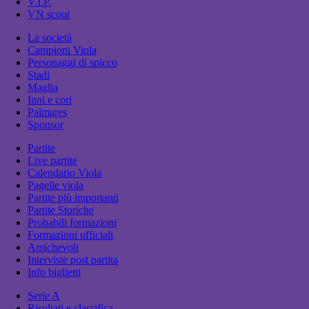
V.I.P.
VN scout
La società
Campioni Viola
Personaggi di spicco
Stadi
Maglia
Inni e cori
Palmares
Sponsor
Partite
Live partite
Calendario Viola
Pagelle viola
Partite più importanti
Partite Storiche
Probabili formazioni
Formazioni ufficiali
Amichevoli
Interviste post partita
Info biglietti
Serie A
Risultati e classifica