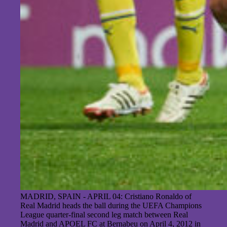
MADRID, SPAIN - APRIL 04: Cristiano Ronaldo of
Real Madrid heads the ball during the UEFA Champions
League quarter-final second leg match between Real
Madrid and APOEL FC at Bernabeu on April 4, 2012 in