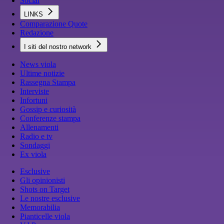
Social
LINKS
Comparazione Quote
Redazione
I siti del nostro network
News viola
Ultime notizie
Rassegna Stampa
Interviste
Infortuni
Gossip e curiosità
Conferenze stampa
Allenamenti
Radio e tv
Sondaggi
Ex viola
Esclusive
Gli opinionisti
Shots on Target
Le nostre esclusive
Memorabilia
Pianticelle viola