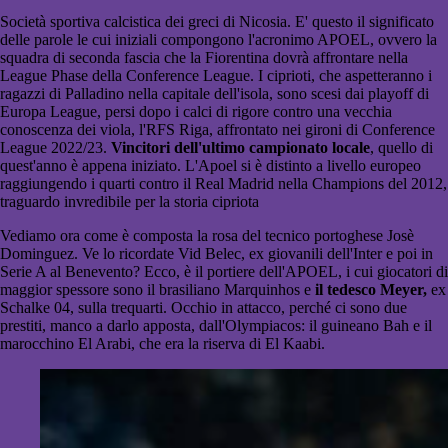
Società sportiva calcistica dei greci di Nicosia. E' questo il significato
delle parole le cui iniziali compongono l'acronimo APOEL, ovvero la
squadra di seconda fascia che la Fiorentina dovrà affrontare nella
League Phase della Conference League. I ciprioti, che aspetteranno i
ragazzi di Palladino nella capitale dell'isola, sono scesi dai playoff di
Europa League, persi dopo i calci di rigore contro una vecchia
conoscenza dei viola, l'RFS Riga, affrontato nei gironi di Conference
League 2022/23.
Vincitori dell'ultimo campionato locale
, quello di
quest'anno è appena iniziato. L'Apoel si è distinto a livello europeo
raggiungendo i quarti contro il Real Madrid nella Champions del 2012,
traguardo invredibile per la storia cipriota
Vediamo ora come è composta la rosa del tecnico portoghese Josè
Dominguez. Ve lo ricordate Vid Belec, ex giovanili dell'Inter e poi in
Serie A al Benevento? Ecco, è il portiere dell'APOEL, i cui giocatori di
maggior spessore sono il brasiliano Marquinhos e
il tedesco Meyer,
ex
Schalke 04, sulla trequarti. Occhio in attacco, perché ci sono due
prestiti, manco a darlo apposta, dall'Olympiacos: il guineano Bah e il
marocchino El Arabi, che era la riserva di El Kaabi.