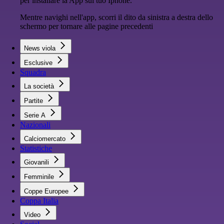
per installare la App sul tuo Iphone.
Mentre navighi nell'app, scorri il dito da sinistra a destra dello
schermo per tornare alle pagine precedenti
News viola
Esclusive
Squadra
La società
Partite
Serie A
Nazionali
Calciomercato
Statistiche
Giovanili
Femminile
Coppe Europee
Coppa Italia
Video