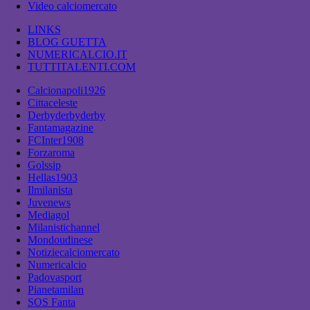
Video calciomercato
LINKS
BLOG GUETTA
NUMERICALCIO.IT
TUTTITALENTI.COM
Calcionapoli1926
Cittaceleste
Derbyderbyderby
Fantamagazine
FCInter1908
Forzaroma
Golssip
Hellas1903
Ilmilanista
Juvenews
Mediagol
Milanistichannel
Mondoudinese
Notiziecalciomercato
Numericalcio
Padovasport
Pianetamilan
SOS Fanta