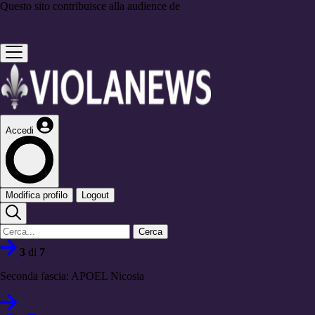
Questo sito contribuisce alla audience de
Accedi
Modifica profilo
Logout
Cerca
3
di
7
Seconda fascia: APOEL Nicosia