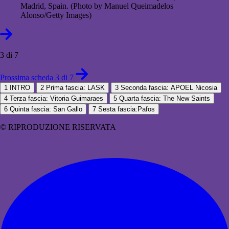
Madrid, Spain. (Photo by Manuel Queimadelos
Alonso/Getty Images)
3 di 7
Prossima scheda 3 di 7
1
INTRO
2
Prima fascia: LASK
3
Seconda fascia: APOEL Nicosia
4
Terza fascia: Vitoria Guimaraes
5
Quarta fascia: The New Saints
6
Quinta fascia: San Gallo
7
Sesta fascia:Pafos
© RIPRODUZIONE RISERVATA