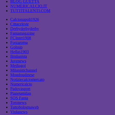
BLOG GUETTA
NUMERICALCIO.IT
TUTTITALENTI.COM
Calcionapoli1926
Cittaceleste
Derbyderbyderby
Fantamagazine
FCInter1908
Forzaroma
Golssip
Hellas1903
Ilmilanista
Juvenews
Mediagol
Milanistichannel
Mondoudinese
Notiziecalciomercato
Numericalcio
Padovasport
Pianetamilan
SOS Fanta
Toronews
Tuttobolognaweb
Violanews