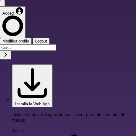
Accedi
Modifica profilo
Logout
Installa la Web App
Installa la nostra App gratuita e accedi più velocemente alle
notizie
Tocca