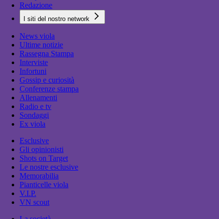
Redazione
I siti del nostro network
News viola
Ultime notizie
Rassegna Stampa
Interviste
Infortuni
Gossip e curiosità
Conferenze stampa
Allenamenti
Radio e tv
Sondaggi
Ex viola
Esclusive
Gli opinionisti
Shots on Target
Le nostre esclusive
Memorabilia
Pianticelle viola
V.I.P.
VN scout
La società