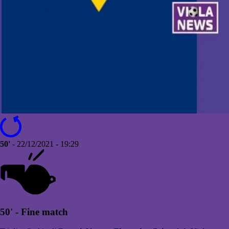
50'
- 22/12/2021 - 19:29
50' - Fine match