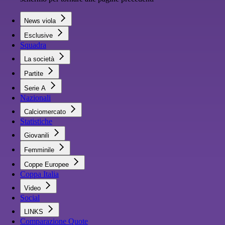
News viola
Esclusive
Squadra
La società
Partite
Serie A
Nazionali
Calciomercato
Statistiche
Giovanili
Femminile
Coppe Europee
Coppa Italia
Video
Social
LINKS
Comparazione Quote