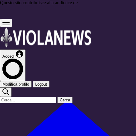
Questo sito contribuisce alla audience de
Accedi
Modifica profilo
Logout
Cerca