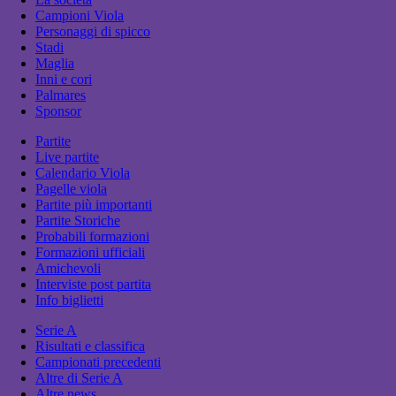
Campioni Viola
Personaggi di spicco
Stadi
Maglia
Inni e cori
Palmares
Sponsor
Partite
Live partite
Calendario Viola
Pagelle viola
Partite più importanti
Partite Storiche
Probabili formazioni
Formazioni ufficiali
Amichevoli
Interviste post partita
Info biglietti
Serie A
Risultati e classifica
Campionati precedenti
Altre di Serie A
Altre news