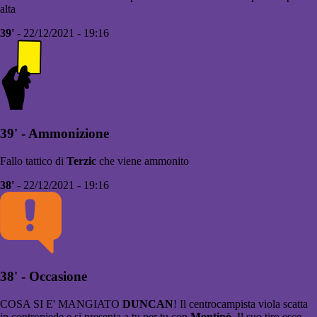
alta
39'
- 22/12/2021 - 19:16
39' - Ammonizione
Fallo tattico di
Terzic
che viene ammonito
38'
- 22/12/2021 - 19:16
38' - Occasione
COSA SI E' MANGIATO
DUNCAN
! Il centrocampista viola scatta
in contropiede e si presenta a tu per tu con
Montipò
. Il suo tiro esce