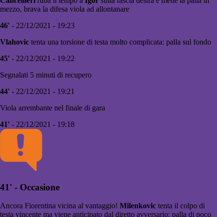
Cancellieri
ruba il tempo a
Igor
sulla fascia destra e mette la palla in
mezzo, brava la difesa viola ad allontanare
46'
- 22/12/2021 - 19:23
Vlahovic
tenta una torsione di testa molto complicata: palla sul fondo
45'
- 22/12/2021 - 19:22
Segnalati 5 minuti di recupero
44'
- 22/12/2021 - 19:21
Viola arrembante nel finale di gara
41'
- 22/12/2021 - 19:18
41' - Occasione
Ancora Fiorentina vicina al vantaggio!
Milenkovic
tenta il colpo di
testa vincente ma viene anticipato dal diretto avversario: palla di poco