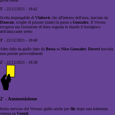
presa bassa
5'
- 22/12/2021 - 18:42
Scelta inspiegabile di
Vlahovic
che all'interno dell'area, lanciato da
Duncan
, sceglie di passare (male) la passa a
Gonzalez
. Il Verona
recupera ma l'assistente di linea sognala in ritardo il fuorigioco
dell'attaccante serbo
3'
- 22/12/2021 - 18:40
Altro fallo da giallo fatto da
Bessa
su
Nico
Gonzalez
:
Doveri
stavolta
non prende provvedimenti
2'
- 22/12/2021 - 18:38
2' - Ammonizione
Inizio nervoso del Verona: giallo anche per
Ilic
dopo una trattenuta
vistosa su
Venuti