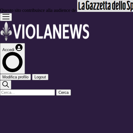
Questo sito contribuisce alla audience de
Accedi
Modifica profilo
Logout
Cerca