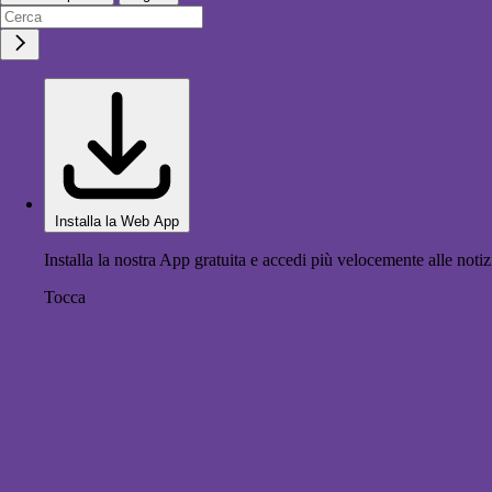
Installa la Web App
Installa la nostra App gratuita e accedi più velocemente alle notiz
Tocca