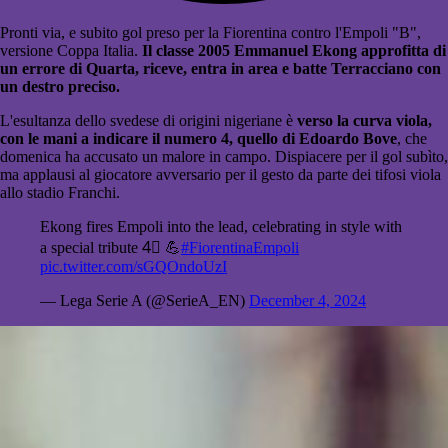
Pronti via, e subito gol preso per la Fiorentina contro l'Empoli "B",
versione Coppa Italia.
Il classe 2005 Emmanuel Ekong approfitta di
un errore di Quarta, riceve, entra in area e batte Terracciano con
un destro preciso.
L'esultanza dello svedese di origini nigeriane è
verso la curva viola,
con le mani a indicare il numero 4, quello di Edoardo Bove
, che
domenica ha accusato un malore in campo. Dispiacere per il gol subìto,
ma applausi al giocatore avversario per il gesto da parte dei tifosi viola
allo stadio Franchi.
Ekong fires Empoli into the lead, celebrating in style with
a special tribute 4⃣ 💪
#FiorentinaEmpoli
pic.twitter.com/sGQOndoUzI
— Lega Serie A (@SerieA_EN)
December 4, 2024