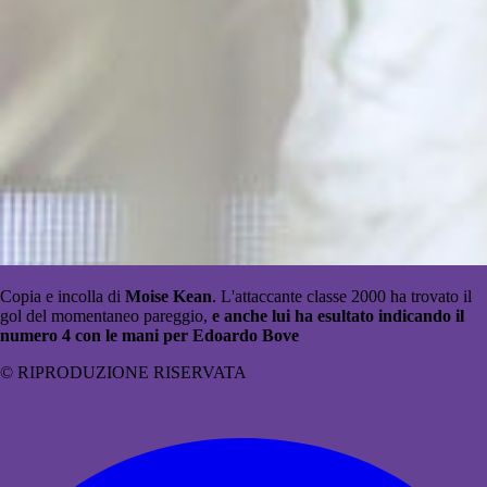
Copia e incolla di
Moise Kean
. L'attaccante classe 2000 ha trovato il
gol del momentaneo pareggio,
e anche lui ha esultato indicando il
numero 4 con le mani per Edoardo Bove
© RIPRODUZIONE RISERVATA