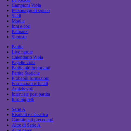
Campioni Viola
Personaggi di spicco
Stadi
Maglia
Inni e cori
Palmares
Sponsor
Partite
Live partite
Calendario Viola
Pagelle viola
Partite più importanti
Partite Storiche
Probabili formazioni
Formazioni ufficiali
Amichevoli
Interviste post partita
Info biglietti
Serie A
Risultati e classifica
Campionati precedenti
Altre di Serie A
Altre news