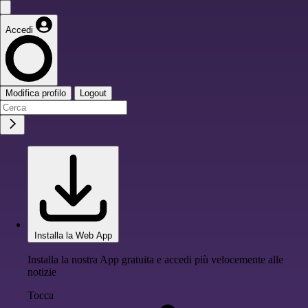
Accedi
Modifica profilo
Logout
Installa la Web App
Installa la nostra App gratuita e accedi più velocemente alle
notizie
Tocca