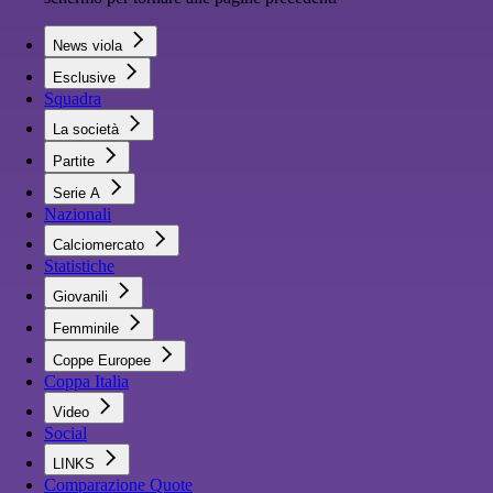
News viola
Esclusive
Squadra
La società
Partite
Serie A
Nazionali
Calciomercato
Statistiche
Giovanili
Femminile
Coppe Europee
Coppa Italia
Video
Social
LINKS
Comparazione Quote