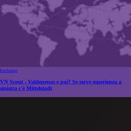
Esclusive
VN Scout - Valdepenas e poi? Se serve esperienza a
sinistra c'è Mittelstadt