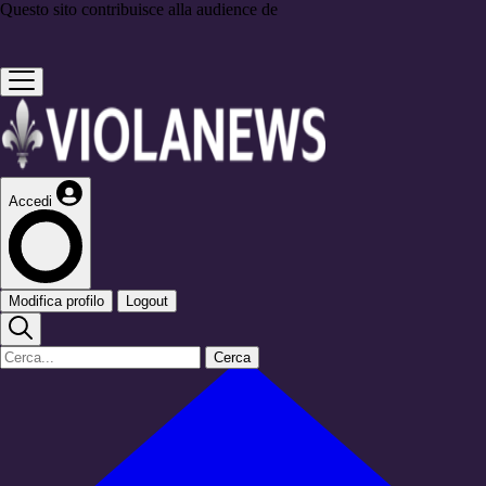
Questo sito contribuisce alla audience de
Accedi
Modifica profilo
Logout
Cerca