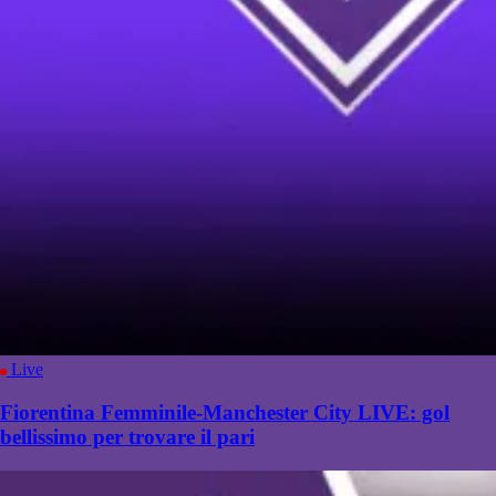
Live
Fiorentina Femminile-Manchester City LIVE: gol
bellissimo per trovare il pari