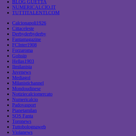
BLOG GUETTA
NUMERICALCIO.IT
TUTTITALENTI.COM
Calcionapoli1926
Cittaceleste
Derbyderbyderby
Fantamagazine
FCInter1908
Forzaroma
Golssip
Hellas1903
Ilmilanista
Juvenews
Mediagol
Milanistichannel
Mondoudinese
Notiziecalciomercato
Numericalcio
Padovasport
Pianetamilan
SOS Fanta
Toronews
Tuttobolognaweb
Violanews