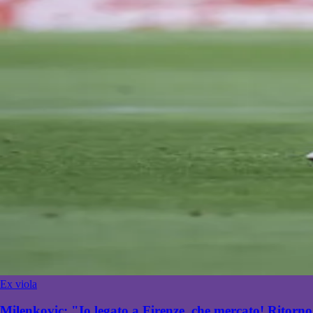
Ex viola
Milenkovic: "Io legato a Firenze, che mercato! Ritorno