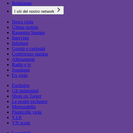
Redazione
I siti del nostro network
News viola
Ultime notizie
Rassegna Stampa
Interviste
Infortuni
Gossip e curiosità
Conferenze stampa
Allenamenti
Radio e tv
Sondaggi
Ex viola
Esclusive
Gli opinionisti
Shots on Target
Le nostre esclusive
Memorabilia
Pianticelle viola
V.I.P.
VN scout
La società