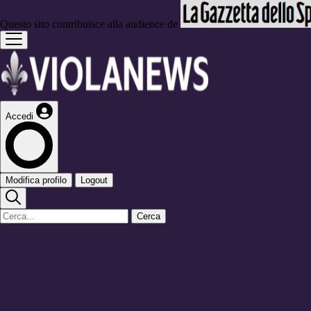
Questo sito contribuisce alla audience de
Accedi
Modifica profilo
Logout
Cerca