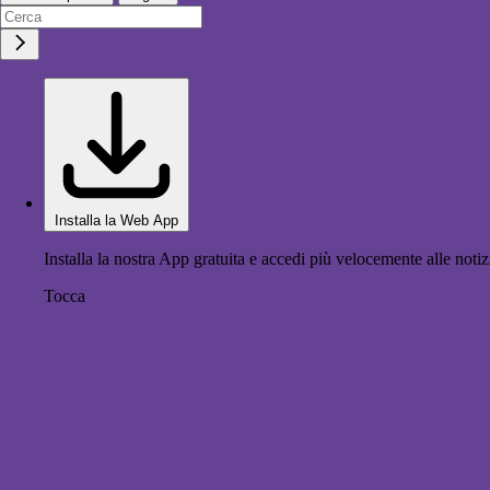
Installa la Web App
Installa la nostra App gratuita e accedi più velocemente alle notiz
Tocca