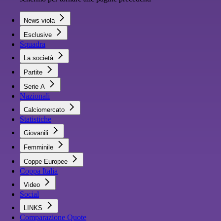
News viola
Esclusive
Squadra
La società
Partite
Serie A
Nazionali
Calciomercato
Statistiche
Giovanili
Femminile
Coppe Europee
Coppa Italia
Video
Social
LINKS
Comparazione Quote