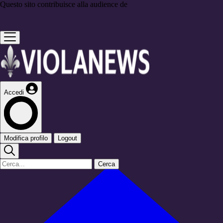
Questo sito contribuisce alla audience de
Accedi
Modifica profilo
Logout
Cerca