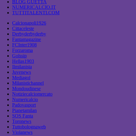
BLOG GUETTA
NUMERICALCIO.IT
TUTTITALENTI.COM
Calcionapoli1926
Cittaceleste
Derbyderbyderby
Fantamagazine
FCInter1908
Forzaroma
Golssip
Hellas1903
Ilmilanista
Juvenews
Mediagol
Milanistichannel
Mondoudinese
Notiziecalciomercato
Numericalcio
Padovasport
Pianetamilan
SOS Fanta
Toronews
Tuttobolognaweb
Violanews