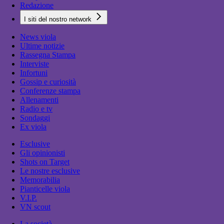
Redazione
I siti del nostro network
News viola
Ultime notizie
Rassegna Stampa
Interviste
Infortuni
Gossip e curiosità
Conferenze stampa
Allenamenti
Radio e tv
Sondaggi
Ex viola
Esclusive
Gli opinionisti
Shots on Target
Le nostre esclusive
Memorabilia
Pianticelle viola
V.I.P.
VN scout
La società