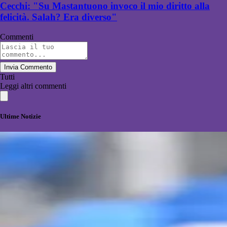
Cecchi: "Su Mastantuono invoco il mio diritto alla
felicità. Salah? Era diverso"
Commenti
Invia Commento
Tutti
Leggi altri commenti
Ultime Notizie