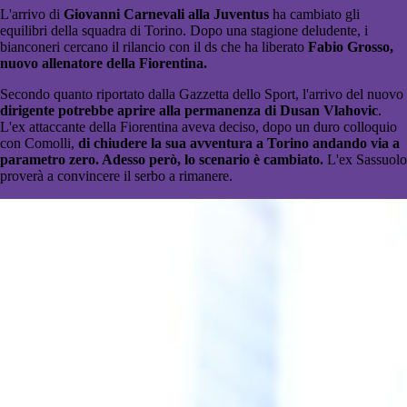
L'arrivo di
Giovanni Carnevali alla Juventus
ha cambiato gli
equilibri della squadra di Torino. Dopo una stagione deludente, i
bianconeri cercano il rilancio con il ds che ha liberato
Fabio Grosso,
nuovo allenatore della Fiorentina.
Secondo quanto riportato dalla Gazzetta dello Sport, l'arrivo del nuovo
dirigente potrebbe aprire alla permanenza di Dusan Vlahovic
.
L'ex attaccante della Fiorentina aveva deciso, dopo un duro colloquio
con Comolli,
di chiudere la sua avventura a Torino andando via a
parametro zero. Adesso però, lo scenario è cambiato.
L'ex Sassuolo
proverà a convincere il serbo a rimanere.