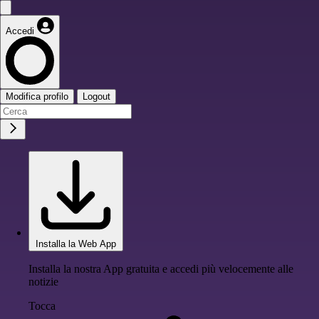
Accedi
Modifica profilo
Logout
Installa la Web App
Installa la nostra App gratuita e accedi più velocemente alle
notizie
Tocca