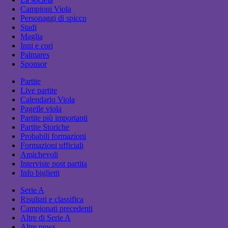
Campioni Viola
Personaggi di spicco
Stadi
Maglia
Inni e cori
Palmares
Sponsor
Partite
Live partite
Calendario Viola
Pagelle viola
Partite più importanti
Partite Storiche
Probabili formazioni
Formazioni ufficiali
Amichevoli
Interviste post partita
Info biglietti
Serie A
Risultati e classifica
Campionati precedenti
Altre di Serie A
Altre news