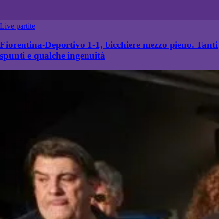
Live partite
Fiorentina-Deportivo 1-1, bicchiere mezzo pieno. Tanti
spunti e qualche ingenuità