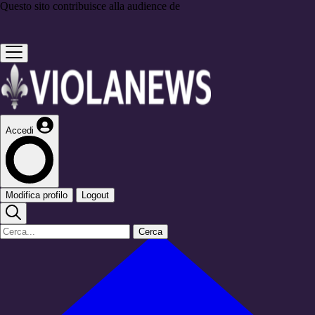
Questo sito contribuisce alla audience de
Accedi
Modifica profilo
Logout
Cerca