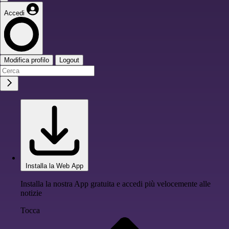
Accedi
Modifica profilo
Logout
Installa la Web App
Installa la nostra App gratuita e accedi più velocemente alle
notizie
Tocca