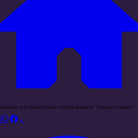
Sassuolo, ecco il post Grosso. Pedullà annuncia: "Fatta per Aquilani"