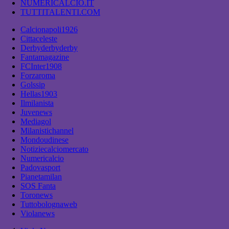
NUMERICALCIO.IT
TUTTITALENTI.COM
Calcionapoli1926
Cittaceleste
Derbyderbyderby
Fantamagazine
FCInter1908
Forzaroma
Golssip
Hellas1903
Ilmilanista
Juvenews
Mediagol
Milanistichannel
Mondoudinese
Notiziecalciomercato
Numericalcio
Padovasport
Pianetamilan
SOS Fanta
Toronews
Tuttobolognaweb
Violanews