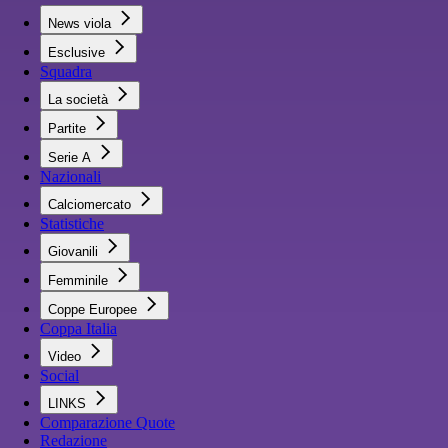
News viola
Esclusive
Squadra
La società
Partite
Serie A
Nazionali
Calciomercato
Statistiche
Giovanili
Femminile
Coppe Europee
Coppa Italia
Video
Social
LINKS
Comparazione Quote
Redazione