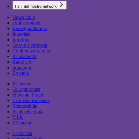
I siti del nostro network
News viola
Ultime notizie
Rassegna Stampa
Interviste
Infortuni
Gossip e curiosità
Conferenze stampa
Allenamenti
Radio e tv
Sondaggi
Ex viola
Esclusive
Gli opinionisti
Shots on Target
Le nostre esclusive
Memorabilia
Pianticelle viola
V.I.P.
VN scout
La società
Campioni Viola