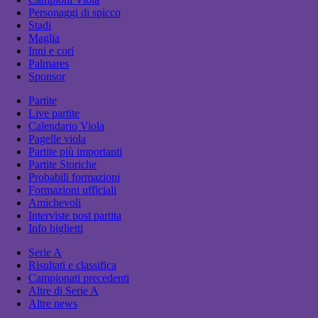
Personaggi di spicco
Stadi
Maglia
Inni e cori
Palmares
Sponsor
Partite
Live partite
Calendario Viola
Pagelle viola
Partite più importanti
Partite Storiche
Probabili formazioni
Formazioni ufficiali
Amichevoli
Interviste post partita
Info biglietti
Serie A
Risultati e classifica
Campionati precedenti
Altre di Serie A
Altre news