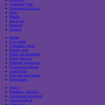
Campioni Viola
Personaggi di spicco
Stadi
Maglia
Inni e cori
Palmares
Sponsor
Partite
Live partite
Calendario Viola
Pagelle viola
Partite più importanti
Partite Storiche
Probabili formazioni
Formazioni ufficiali
Amichevoli
Interviste post partita
Info biglietti
Serie A
Risultati e classifica
Campionati precedenti
Altre di Serie A
Altre news