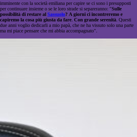
imminente con la società emiliana per capire se ci sono i presupposti
per continuare insieme o se le loro strade si separeranno: "
Sulle
possibilità di restare al
Sassuolo
?
A giorni ci incontreremo e
capiremo la cosa più giusta da fare
.
Con grande serenità
. Questi
due anni voglio dedicarli a mio papà, che ne ha vissuto solo una parte
ma mi piace pensare che mi abbia accompagnato".