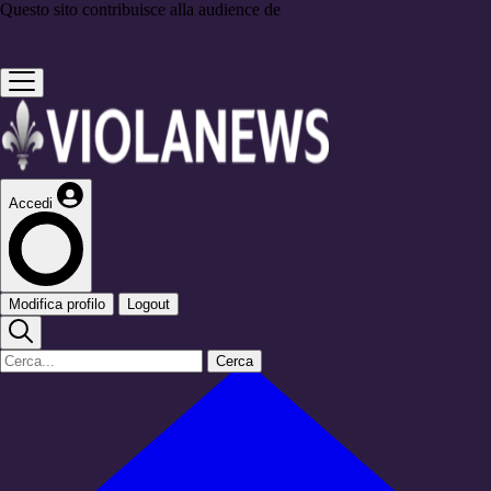
Questo sito contribuisce alla audience de
Accedi
Modifica profilo
Logout
Cerca