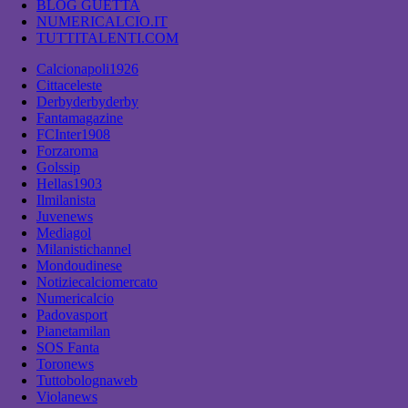
BLOG GUETTA
NUMERICALCIO.IT
TUTTITALENTI.COM
Calcionapoli1926
Cittaceleste
Derbyderbyderby
Fantamagazine
FCInter1908
Forzaroma
Golssip
Hellas1903
Ilmilanista
Juvenews
Mediagol
Milanistichannel
Mondoudinese
Notiziecalciomercato
Numericalcio
Padovasport
Pianetamilan
SOS Fanta
Toronews
Tuttobolognaweb
Violanews