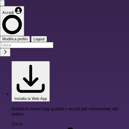
Accedi
Modifica profilo
Logout
Installa la Web App
Installa la nostra App gratuita e accedi più velocemente alle
notizie
Tocca