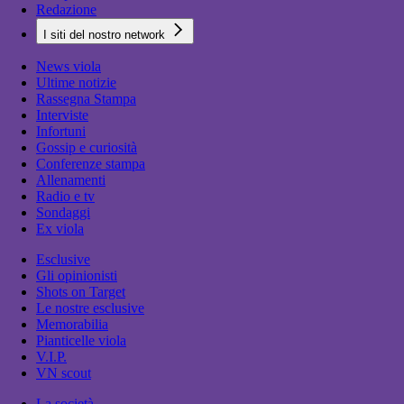
Redazione
I siti del nostro network
News viola
Ultime notizie
Rassegna Stampa
Interviste
Infortuni
Gossip e curiosità
Conferenze stampa
Allenamenti
Radio e tv
Sondaggi
Ex viola
Esclusive
Gli opinionisti
Shots on Target
Le nostre esclusive
Memorabilia
Pianticelle viola
V.I.P.
VN scout
La società