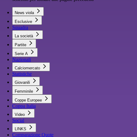
News viola
Esclusive
Squadra
La società
Partite
Serie A
Nazionali
Calciomercato
Statistiche
Giovanili
Femminile
Coppe Europee
Coppa Italia
Video
Social
LINKS
Comparazione Quote