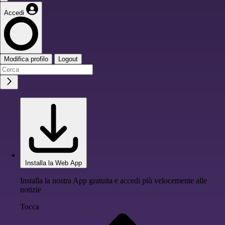
Accedi
Modifica profilo
Logout
Installa la Web App
Installa la nostra App gratuita e accedi più velocemente alle
notizie
Tocca