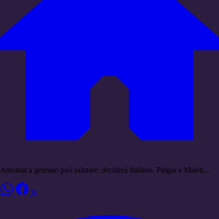
Amrabat a gennaio può salutare: deciderà Italiano. Pulgar e Maleh...