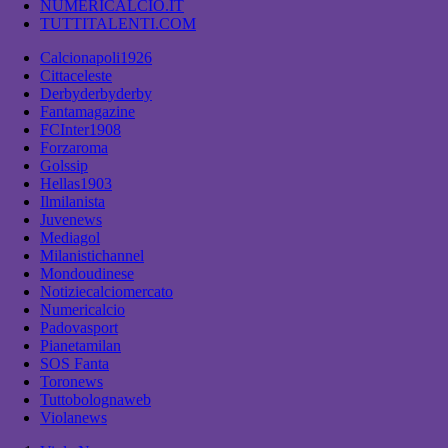
NUMERICALCIO.IT
TUTTITALENTI.COM
Calcionapoli1926
Cittaceleste
Derbyderbyderby
Fantamagazine
FCInter1908
Forzaroma
Golssip
Hellas1903
Ilmilanista
Juvenews
Mediagol
Milanistichannel
Mondoudinese
Notiziecalciomercato
Numericalcio
Padovasport
Pianetamilan
SOS Fanta
Toronews
Tuttobolognaweb
Violanews