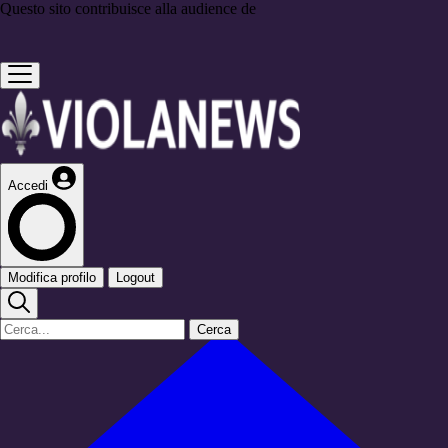
Questo sito contribuisce alla audience de
Accedi
Modifica profilo
Logout
Cerca