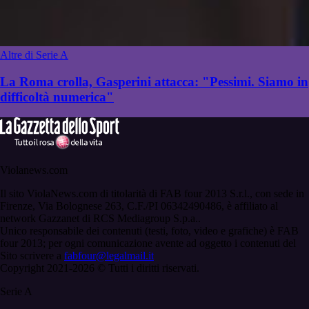
Altre di Serie A
La Roma crolla, Gasperini attacca: "Pessimi. Siamo in
difficoltà numerica"
Violanews.com
Il sito ViolaNews.com di titolarità di FAB four 2013 S.r.l., con sede in
Firenze, Via Bolognese 263, C.F./PI 06342490486, è affiliato al
network Gazzanet di RCS Mediagroup S.p.a..
Unico responsabile dei contenuti (testi, foto, video e grafiche) è FAB
four 2013; per ogni comunicazione avente ad oggetto i contenuti del
Sito scrivere a
fabfour@legalmail.it
Copyright 2021-2026 © Tutti i diritti riservati.
Serie A