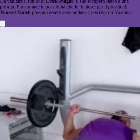
Da valutare il futuro di
Erick Pulgar
: il suo recupero fisico è una
priorità. Più sfumate le possibilità che le richieste per il prestito di
Youssef Maleh
possano essere assecondate. Lo scrive
La Nazione
.