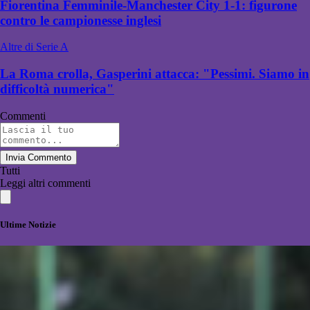
Fiorentina Femminile-Manchester City 1-1: figurone
contro le campionesse inglesi
Altre di Serie A
La Roma crolla, Gasperini attacca: "Pessimi. Siamo in
difficoltà numerica"
Commenti
Invia Commento
Tutti
Leggi altri commenti
Ultime Notizie