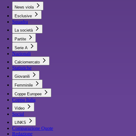
News viola
Esclusive
Squadra
La società
Partite
Serie A
Nazionali
Calciomercato
Statistiche
Giovanili
Femminile
Coppe Europee
Coppa Italia
Video
Social
LINKS
Comparazione Quote
Redazione