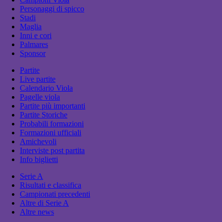
Personaggi di spicco
Stadi
Maglia
Inni e cori
Palmares
Sponsor
Partite
Live partite
Calendario Viola
Pagelle viola
Partite più importanti
Partite Storiche
Probabili formazioni
Formazioni ufficiali
Amichevoli
Interviste post partita
Info biglietti
Serie A
Risultati e classifica
Campionati precedenti
Altre di Serie A
Altre news