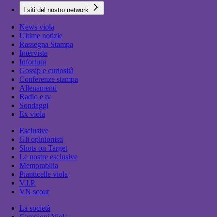
I siti del nostro network
News viola
Ultime notizie
Rassegna Stampa
Interviste
Infortuni
Gossip e curiosità
Conferenze stampa
Allenamenti
Radio e tv
Sondaggi
Ex viola
Esclusive
Gli opinionisti
Shots on Target
Le nostre esclusive
Memorabilia
Pianticelle viola
V.I.P.
VN scout
La società
Campioni Viola