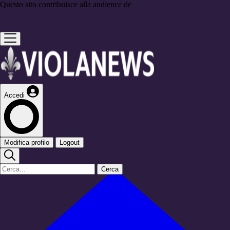
Questo sito contribuisce alla audience de
Accedi
Modifica profilo
Logout
Cerca