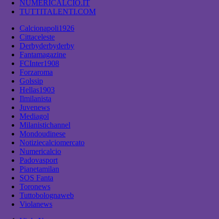
NUMERICALCIO.IT
TUTTITALENTI.COM
Calcionapoli1926
Cittaceleste
Derbyderbyderby
Fantamagazine
FCInter1908
Forzaroma
Golssip
Hellas1903
Ilmilanista
Juvenews
Mediagol
Milanistichannel
Mondoudinese
Notiziecalciomercato
Numericalcio
Padovasport
Pianetamilan
SOS Fanta
Toronews
Tuttobolognaweb
Violanews