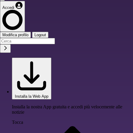
Accedi
Modifica profilo
Logout
Installa la Web App
Installa la nostra App gratuita e accedi più velocemente alle
notizie
Tocca