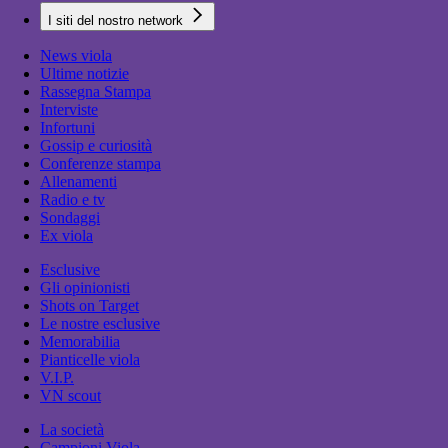
I siti del nostro network
News viola
Ultime notizie
Rassegna Stampa
Interviste
Infortuni
Gossip e curiosità
Conferenze stampa
Allenamenti
Radio e tv
Sondaggi
Ex viola
Esclusive
Gli opinionisti
Shots on Target
Le nostre esclusive
Memorabilia
Pianticelle viola
V.I.P.
VN scout
La società
Campioni Viola