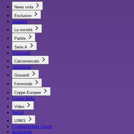
News viola
Esclusive
Squadra
La società
Partite
Serie A
Nazionali
Calciomercato
Statistiche
Giovanili
Femminile
Coppe Europee
Coppa Italia
Video
Social
LINKS
Comparazione Quote
Redazione