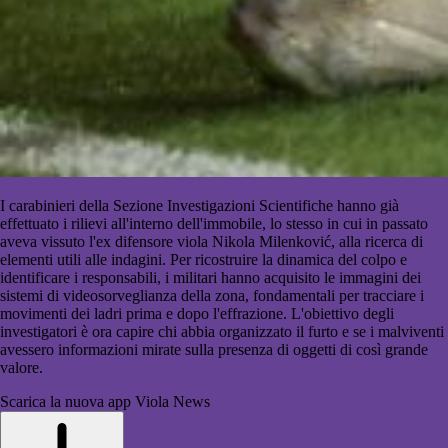
I carabinieri della Sezione Investigazioni Scientifiche hanno già
effettuato i rilievi all'interno dell'immobile, lo stesso in cui in passato
aveva vissuto l'ex difensore viola Nikola Milenković, alla ricerca di
elementi utili alle indagini. Per ricostruire la dinamica del colpo e
identificare i responsabili, i militari hanno acquisito le immagini dei
sistemi di videosorveglianza della zona, fondamentali per tracciare i
movimenti dei ladri prima e dopo l'effrazione. L'obiettivo degli
investigatori è ora capire chi abbia organizzato il furto e se i malviventi
avessero informazioni mirate sulla presenza di oggetti di così grande
valore.
Scarica la nuova app Viola News