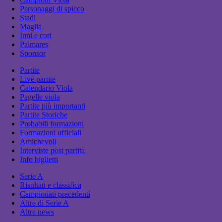
Personaggi di spicco
Stadi
Maglia
Inni e cori
Palmares
Sponsor
Partite
Live partite
Calendario Viola
Pagelle viola
Partite più importanti
Partite Storiche
Probabili formazioni
Formazioni ufficiali
Amichevoli
Interviste post partita
Info biglietti
Serie A
Risultati e classifica
Campionati precedenti
Altre di Serie A
Altre news