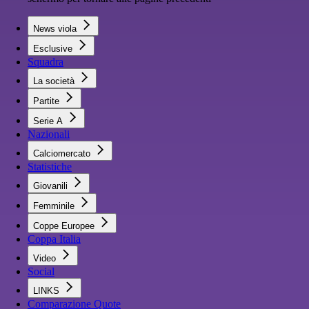
News viola
Esclusive
Squadra
La società
Partite
Serie A
Nazionali
Calciomercato
Statistiche
Giovanili
Femminile
Coppe Europee
Coppa Italia
Video
Social
LINKS
Comparazione Quote