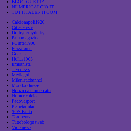
BLOG GUETTA
NUMERICALCIO.IT
TUTTITALENTI.COM
Calcionapoli1926
Cittaceleste
Derbyderbyderby
Fantamagazine
FCInter1908
Forzaroma
Golssip
Hellas1903
Ilmilanista
Juvenews
Mediagol
Milanistichannel
Mondoudinese
Notiziecalciomercato
Numericalcio
Padovasport
Pianetamilan
SOS Fanta
Toronews
Tuttobolognaweb
Violanews