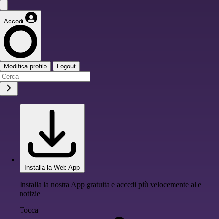
Accedi
Modifica profilo
Logout
Installa la Web App
Installa la nostra App gratuita e accedi più velocemente alle
notizie
Tocca