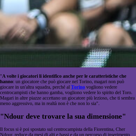
"
A volte i giocatori li identifico anche per le caratteristiche che
hanno
: un giocatore che può giocare nel Torino, magari non può
giocare in un'altra squadra, perché al
Torino
vogliono vedere
centrocampisti che hanno gamba, vogliono vedere lo spirito del Toro.
Magari in altre piazze accettano un giocatore più lezioso, che ti sembra
meno aggressivo, ma in realtà non è che non lo sia".
"Ndour deve trovare la sua dimensione"
Il focus si è poi spostato sul centrocampista della Fiorentina, Cher
Ndour, reduce da mesi di alti e bassi e da un percorso di inserimento