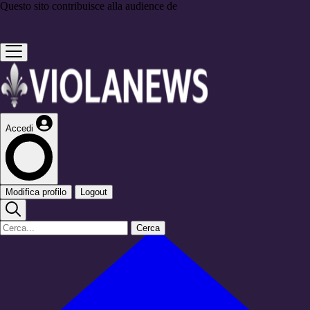
Questo sito contribuisce alla audience de
Accedi
Modifica profilo
Logout
Cerca