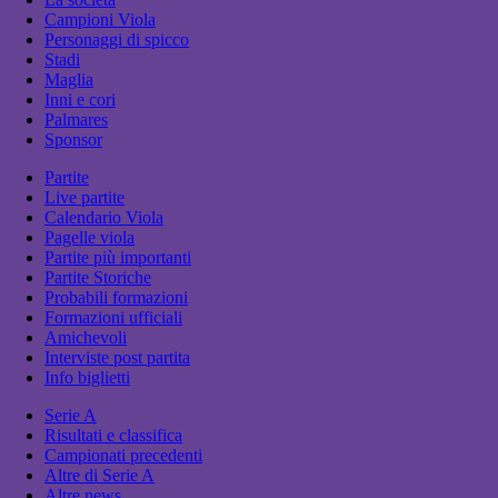
Campioni Viola
Personaggi di spicco
Stadi
Maglia
Inni e cori
Palmares
Sponsor
Partite
Live partite
Calendario Viola
Pagelle viola
Partite più importanti
Partite Storiche
Probabili formazioni
Formazioni ufficiali
Amichevoli
Interviste post partita
Info biglietti
Serie A
Risultati e classifica
Campionati precedenti
Altre di Serie A
Altre news