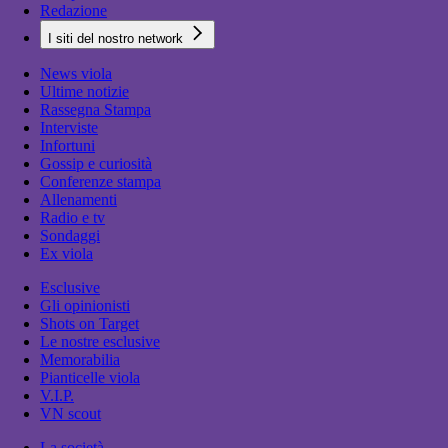
Redazione
I siti del nostro network
News viola
Ultime notizie
Rassegna Stampa
Interviste
Infortuni
Gossip e curiosità
Conferenze stampa
Allenamenti
Radio e tv
Sondaggi
Ex viola
Esclusive
Gli opinionisti
Shots on Target
Le nostre esclusive
Memorabilia
Pianticelle viola
V.I.P.
VN scout
La società