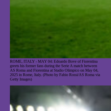
ROME, ITALY - MAY 04: Edoardo Bove of Fiorentina
greets his former fans during the Serie A match between
AS Roma and Fiorentina at Stadio Olimpico on May 04,
2025 in Rome, Italy. (Photo by Fabio Rossi/AS Roma via
Getty Images)