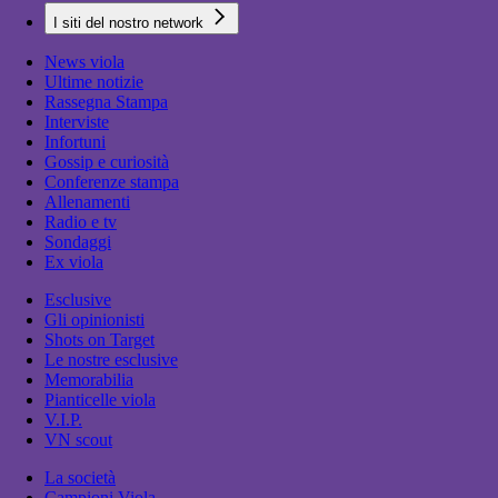
I siti del nostro network
News viola
Ultime notizie
Rassegna Stampa
Interviste
Infortuni
Gossip e curiosità
Conferenze stampa
Allenamenti
Radio e tv
Sondaggi
Ex viola
Esclusive
Gli opinionisti
Shots on Target
Le nostre esclusive
Memorabilia
Pianticelle viola
V.I.P.
VN scout
La società
Campioni Viola