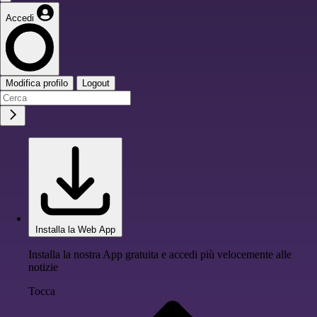
Accedi
Modifica profilo
Logout
Installa la Web App
Installa la nostra App gratuita e accedi più velocemente alle
notizie
Tocca