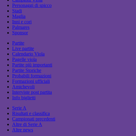
Personaggi di spicco
Stadi
Maglia
Inni e cori
Palmares
Sponsor
Partite
Live partite
Calendario Viola
Pagelle viola
Partite più importanti
Partite Storiche
Probabili formazioni
Formazioni ufficiali
Amichevoli
Interviste post partita
Info biglietti
Serie A
Risultati e classifica
Campionati precedenti
Altre di Serie A
Altre news