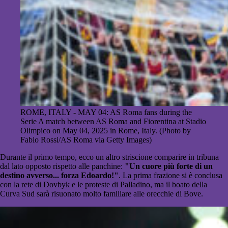
ROME, ITALY - MAY 04: AS Roma fans during the
Serie A match between AS Roma and Fiorentina at Stadio
Olimpico on May 04, 2025 in Rome, Italy. (Photo by
Fabio Rossi/AS Roma via Getty Images)
Durante il primo tempo, ecco un altro striscione comparire in tribuna
dal lato opposto rispetto alle panchine:
"Un cuore più forte di un
destino avverso... forza Edoardo!"
. La prima frazione si è conclusa
con la rete di Dovbyk e le proteste di Palladino, ma il boato della
Curva Sud sarà risuonato molto familiare alle orecchie di Bove.