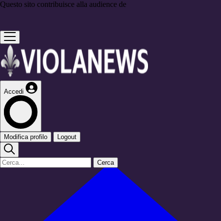
Questo sito contribuisce alla audience de
Accedi
Modifica profilo
Logout
Cerca