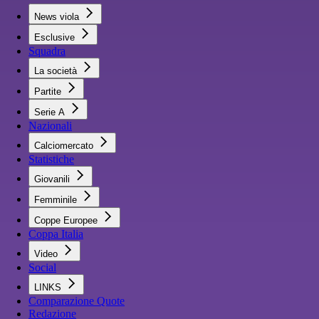
News viola
Esclusive
Squadra
La società
Partite
Serie A
Nazionali
Calciomercato
Statistiche
Giovanili
Femminile
Coppe Europee
Coppa Italia
Video
Social
LINKS
Comparazione Quote
Redazione