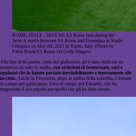
ROME, ITALY - MAY 04: AS Roma fans during the
Serie A match between AS Roma and Fiorentina at Stadio
Olimpico on May 04, 2025 in Rome, Italy. (Photo by
Fabio Rossi/AS Roma via Getty Images)
Alla fine della partita, vinta dai giallorossi, gli è stato dedicato un
momento da tutto lo stadio,
con striscioni di bentornato, cori e
applausi che lo hanno portato inevitabilmente e teneramente alle
lacrime.
Anche la Fiorentina, dopo la rabbia della sconfitta, è tornata
in campo per partecipare. Giro di campo per Edoardo, che ha
ringraziato il suo popolo per quello che gli ha fatto vivere.