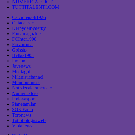
NUMERICALCIO.IT
TUTTITALENTI.COM
Calcionapoli1926
Cittaceleste
Derbyderbyderby
Fantamagazine
FCInter1908
Forzaroma
Golssip
Hellas1903
Ilmilanista
Juvenews
Mediagol
Milanistichannel
Mondoudinese
Notiziecalciomercato
Numericalcio
Padovasport
Pianetamilan
SOS Fanta
Toronews
Tuttobolognaweb
Violanews