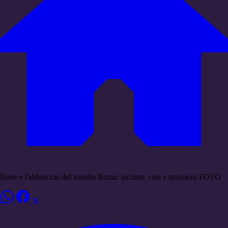
Bove e l'abbraccio del mondo Roma: lacrime, cori e striscioni FOTO