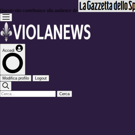
Questo sito contribuisce alla audience de
Accedi
Modifica profilo
Logout
Cerca