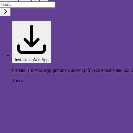
Installa la Web App
Installa la nostra App gratuita e accedi più velocemente alle notiz
Tocca