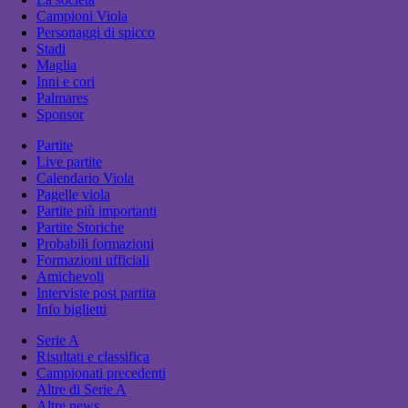
Campioni Viola
Personaggi di spicco
Stadi
Maglia
Inni e cori
Palmares
Sponsor
Partite
Live partite
Calendario Viola
Pagelle viola
Partite più importanti
Partite Storiche
Probabili formazioni
Formazioni ufficiali
Amichevoli
Interviste post partita
Info biglietti
Serie A
Risultati e classifica
Campionati precedenti
Altre di Serie A
Altre news