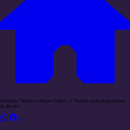
CorSport: "Niente sconti per Volpato. E Paratici vuole un portoghese
da 30 mln"