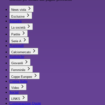
News viola
Esclusive
Squadra
La società
Partite
Serie A
Nazionali
Calciomercato
Statistiche
Giovanili
Femminile
Coppe Europee
Coppa Italia
Video
Social
LINKS
Comparazione Quote