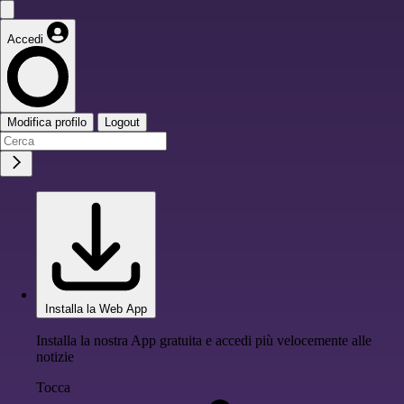
Accedi
Modifica profilo
Logout
Installa la Web App
Installa la nostra App gratuita e accedi più velocemente alle
notizie
Tocca