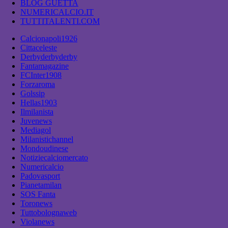
BLOG GUETTA
NUMERICALCIO.IT
TUTTITALENTI.COM
Calcionapoli1926
Cittaceleste
Derbyderbyderby
Fantamagazine
FCInter1908
Forzaroma
Golssip
Hellas1903
Ilmilanista
Juvenews
Mediagol
Milanistichannel
Mondoudinese
Notiziecalciomercato
Numericalcio
Padovasport
Pianetamilan
SOS Fanta
Toronews
Tuttobolognaweb
Violanews