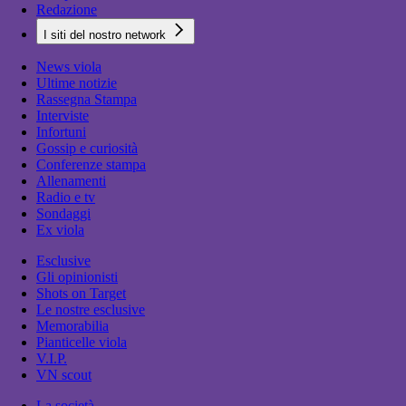
Redazione
I siti del nostro network
News viola
Ultime notizie
Rassegna Stampa
Interviste
Infortuni
Gossip e curiosità
Conferenze stampa
Allenamenti
Radio e tv
Sondaggi
Ex viola
Esclusive
Gli opinionisti
Shots on Target
Le nostre esclusive
Memorabilia
Pianticelle viola
V.I.P.
VN scout
La società