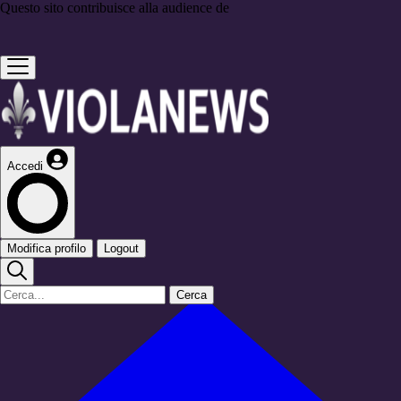
Questo sito contribuisce alla audience de
Accedi
Modifica profilo
Logout
Cerca