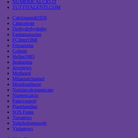
NUMERICALCIO.IT
TUTTITALENTI.COM
Calcionapoli1926
Cittaceleste
Derbyderbyderby
Fantamagazine
FCInter1908
Forzaroma
Golssip
Hellas1903
Ilmilanista
Juvenews
Mediagol
Milanistichannel
Mondoudinese
Notiziecalciomercato
Numericalcio
Padovasport
Pianetamilan
SOS Fanta
Toronews
Tuttobolognaweb
Violanews