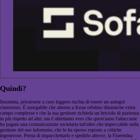
Quindi?
Insomma, privarsene a cuor leggero rischia di essere un autogol
clamoroso. È innegabile che attorno a Kean orbitino dinamiche extra-
campo complesse e che la sua gestione richieda un briciolo di pazienza
in più rispetto ad altri, ma è altrettanto vero che quest'anno l'attaccante
ha pagato una comunicazione societaria tutt'altro che impeccabile nella
gestione del suo infortunio, che lo ha spesso esposto a critiche
ingenerose. Prima di impacchettarlo e spedirlo altrove, la Fiorentina