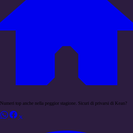
Numeri top anche nella peggior stagione. Sicuri di privarsi di Kean?