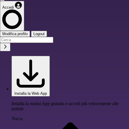
Accedi
Modifica profilo
Logout
Installa la Web App
Installa la nostra App gratuita e accedi più velocemente alle
notizie
Tocca