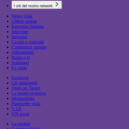
I siti del nostro network
News viola
Ultime notizie
Rassegna Stampa
Interviste
Infortuni
Gossip e curiosità
Conferenze stampa
Allenamenti
Radio e tv
Sondaggi
Ex viola
Esclusive
Gli opinionisti
Shots on Target
Le nostre esclusive
Memorabilia
Pianticelle viola
V.I.P.
VN scout
La società
Campioni Viola