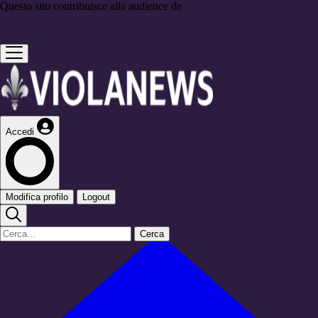
Questo sito contribuisce alla audience de
Accedi
Modifica profilo
Logout
Cerca