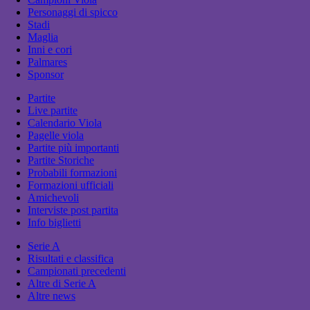
Personaggi di spicco
Stadi
Maglia
Inni e cori
Palmares
Sponsor
Partite
Live partite
Calendario Viola
Pagelle viola
Partite più importanti
Partite Storiche
Probabili formazioni
Formazioni ufficiali
Amichevoli
Interviste post partita
Info biglietti
Serie A
Risultati e classifica
Campionati precedenti
Altre di Serie A
Altre news