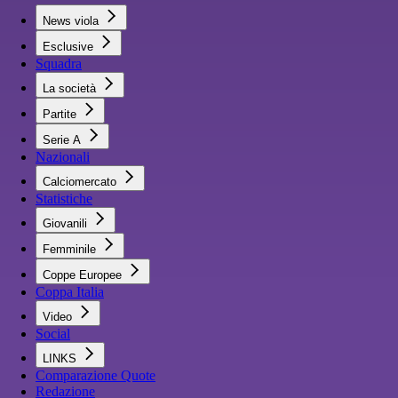
News viola
Esclusive
Squadra
La società
Partite
Serie A
Nazionali
Calciomercato
Statistiche
Giovanili
Femminile
Coppe Europee
Coppa Italia
Video
Social
LINKS
Comparazione Quote
Redazione