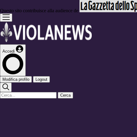
Questo sito contribuisce alla audience de
Accedi
Modifica profilo
Logout
Cerca