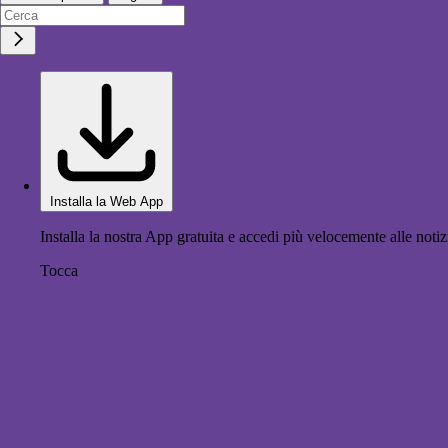
Installa la Web App
Installa la nostra App gratuita e accedi più velocemente alle notiz
Tocca